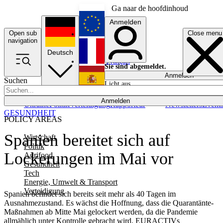
Ga naar de hoofdinhoud
Anmelden
Open sub
Close menu
English
navigation
Deutsch
Français
Sie sind abgemeldet.
Anmelden
Suchen
Licht aus
Español
Anmelden
Ukraine
Politik
Verteidigung
Rapporteur
Newsletters
Event
GESUNDHEIT
POLICY AREAS
Spanien bereitet sich auf
Wirtschaft
Politik
Lockerungen im Mai vor
Agrifood
Gesundheit
Tech
Energie, Umwelt & Transport
Verteidigung
Spanien befindet sich bereits seit mehr als 40 Tagen im
Ausnahmezustand. Es wächst die Hoffnung, dass die Quarantänte-
Maßnahmen ab Mitte Mai gelockert werden, da die Pandemie
allmählich unter Kontrolle gebracht wird. EURACTIVs