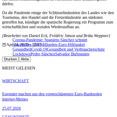
dürfen.
Da die Pandemie einige der Schlüsselindustrien des Landes wie den
Tourismus, den Handel und die Freizeitindustrie am stärksten
getroffen hat, kündigte die spanische Regierung ein Programm zum
wirtschaftlichen und sozialen Wiederaufbau an.
[Bearbeitet von Daniel Eck, Frédéric Simon und Britta Weppner]
Corona-Pandemie: Spaniens Sánchez schnürt
Apr 24, 2020 - 12:05
historisches 200-Milliarden-Euro-Hilfspaket
Gesundheit
Covid-19
Gesundheit und Verbraucherschutz
Lockdown
Pedro Sánchez
Salvador Illa
Spanien
Drucken
Aktie
MEIST GELESEN
WIRTSCHAFT
Europäer machen aus den vorgeschlagenen Euro-Banknoten
Internet-Memes
25.07.2026
GESUNDHEIT