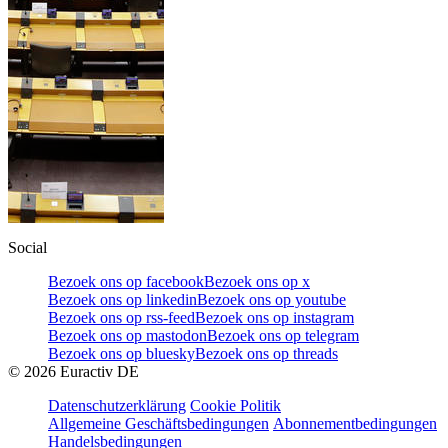
Social
Bezoek ons op facebook
Bezoek ons op x
Bezoek ons op linkedin
Bezoek ons op youtube
Bezoek ons op rss-feed
Bezoek ons op instagram
Bezoek ons op mastodon
Bezoek ons op telegram
Bezoek ons op bluesky
Bezoek ons op threads
©
2026
Euractiv DE
Datenschutzerklärung
Cookie Politik
Allgemeine Geschäftsbedingungen
Abonnementbedingungen
Handelsbedingungen