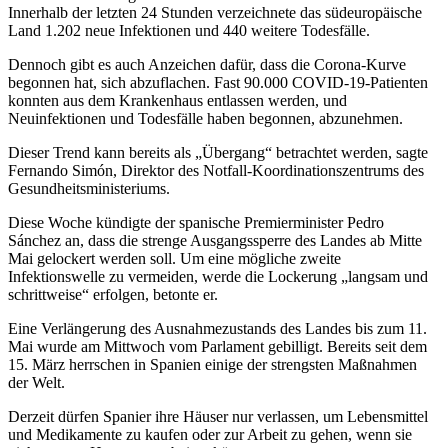
Innerhalb der letzten 24 Stunden verzeichnete das südeuropäische
Land 1.202 neue Infektionen und 440 weitere Todesfälle.
Dennoch gibt es auch Anzeichen dafür, dass die Corona-Kurve
begonnen hat, sich abzuflachen. Fast 90.000 COVID-19-Patienten
konnten aus dem Krankenhaus entlassen werden, und
Neuinfektionen und Todesfälle haben begonnen, abzunehmen.
Dieser Trend kann bereits als „Übergang“ betrachtet werden, sagte
Fernando Simón, Direktor des Notfall-Koordinationszentrums des
Gesundheitsministeriums.
Diese Woche kündigte der spanische Premierminister Pedro
Sánchez an, dass die strenge Ausgangssperre des Landes ab Mitte
Mai gelockert werden soll. Um eine mögliche zweite
Infektionswelle zu vermeiden, werde die Lockerung „langsam und
schrittweise“ erfolgen, betonte er.
Eine Verlängerung des Ausnahmezustands des Landes bis zum 11.
Mai wurde am Mittwoch vom Parlament gebilligt. Bereits seit dem
15. März herrschen in Spanien einige der strengsten Maßnahmen
der Welt.
Derzeit dürfen Spanier ihre Häuser nur verlassen, um Lebensmittel
und Medikamente zu kaufen oder zur Arbeit zu gehen, wenn sie