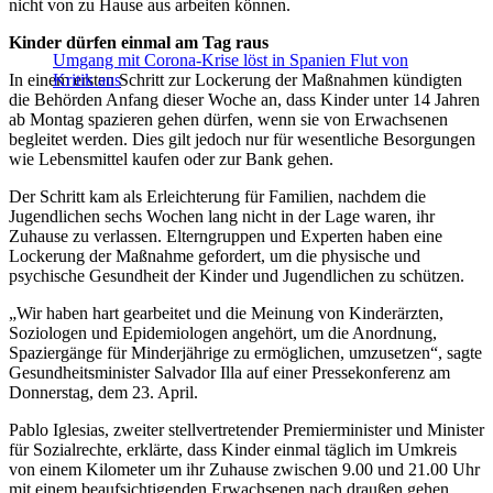
nicht von zu Hause aus arbeiten können.
Kinder dürfen einmal am Tag raus
Umgang mit Corona-Krise löst in Spanien Flut von
In einem ersten Schritt zur Lockerung der Maßnahmen kündigten
Kritik aus
die Behörden Anfang dieser Woche an, dass Kinder unter 14 Jahren
ab Montag spazieren gehen dürfen, wenn sie von Erwachsenen
begleitet werden. Dies gilt jedoch nur für wesentliche Besorgungen
wie Lebensmittel kaufen oder zur Bank gehen.
Der Schritt kam als Erleichterung für Familien, nachdem die
Jugendlichen sechs Wochen lang nicht in der Lage waren, ihr
Zuhause zu verlassen. Elterngruppen und Experten haben eine
Lockerung der Maßnahme gefordert, um die physische und
psychische Gesundheit der Kinder und Jugendlichen zu schützen.
„Wir haben hart gearbeitet und die Meinung von Kinderärzten,
Soziologen und Epidemiologen angehört, um die Anordnung,
Spaziergänge für Minderjährige zu ermöglichen, umzusetzen“, sagte
Gesundheitsminister Salvador Illa auf einer Pressekonferenz am
Donnerstag, dem 23. April.
Pablo Iglesias, zweiter stellvertretender Premierminister und Minister
für Sozialrechte, erklärte, dass Kinder einmal täglich im Umkreis
von einem Kilometer um ihr Zuhause zwischen 9.00 und 21.00 Uhr
mit einem beaufsichtigenden Erwachsenen nach draußen gehen