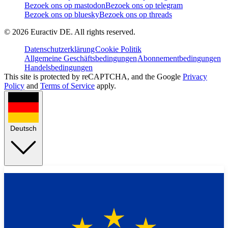
Bezoek ons op mastodon
Bezoek ons op telegram
Bezoek ons op bluesky
Bezoek ons op threads
©
2026
Euractiv DE. All rights reserved.
Datenschutzerklärung
Cookie Politik
Allgemeine Geschäftsbedingungen
Abonnementbedingungen
Handelsbedingungen
This site is protected by reCAPTCHA, and the Google
Privacy
Policy
and
Terms of Service
apply.
Deutsch