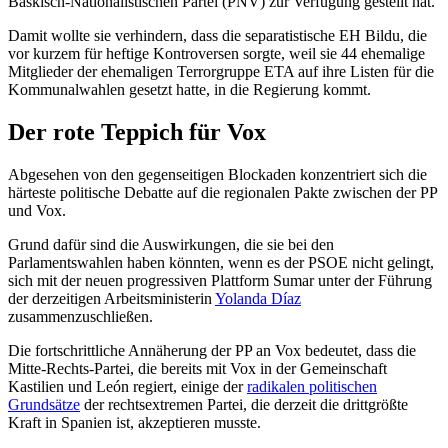
Baskisch-Nationalistischen Partei (PNV) zur Verfügung gestellt hat.
Damit wollte sie verhindern, dass die separatistische EH Bildu, die
vor kurzem für heftige Kontroversen sorgte, weil sie 44 ehemalige
Mitglieder der ehemaligen Terrorgruppe ETA auf ihre Listen für die
Kommunalwahlen gesetzt hatte, in die Regierung kommt.
Der rote Teppich für Vox
Abgesehen von den gegenseitigen Blockaden konzentriert sich die
härteste politische Debatte auf die regionalen Pakte zwischen der PP
und Vox.
Grund dafür sind die Auswirkungen, die sie bei den
Parlamentswahlen haben könnten, wenn es der PSOE nicht gelingt,
sich mit der neuen progressiven Plattform Sumar unter der Führung
der derzeitigen Arbeitsministerin
Yolanda Díaz
zusammenzuschließen.
Die fortschrittliche Annäherung der PP an Vox bedeutet, dass die
Mitte-Rechts-Partei, die bereits mit Vox in der Gemeinschaft
Kastilien und León regiert, einige der
radikalen politischen
Grundsätze
der rechtsextremen Partei, die derzeit die drittgrößte
Kraft in Spanien ist, akzeptieren musste.