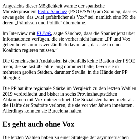
Angesichts dieser Möglichkeit warnte der spanische
Ministerpräsident
Pedro Sánchez
(PSOE/S&D) am Sonntag, dass es
etwas gebe, das „viel gefährlicher als Vox“ sei, nämlich eine PP, die
deren „Prämissen und Politik“ übernehme.
Im Interview mit
El País
, sagte Sánchez, dass die Spanier jetzt über
Informationen verfügen, die sie vorher nicht hatten: „PP und Vox
gehen bereits unmissverständlich davon aus, dass sie in einer
Koalition regieren müssen.“
Die Gemeinschaft Andalusien ist ebenfalls keine Bastion der PSOE
mehr, die sie fast 40 Jahre lang dominiert hatte, bevor sie in
mehreren großen Städten, darunter Sevilla, in die Hände der PP
überging.
Die PP hat ihre regionale Stärke im Vergleich zu den letzten Wahlen
2019 verdreifacht und bisher in sechs Provinzhauptstädten
Abkommen mit Vox unterzeichnet. Die Sozialisten haben mehr als
die Hälfte der Stadträte verloren, die sie vor vier Jahren innehatten.
Allerdings konnten sie Barcelona halten.
Es geht auch ohne Vox
Die letzten Wahlen haben zu einer Strategie der asymmetrischen