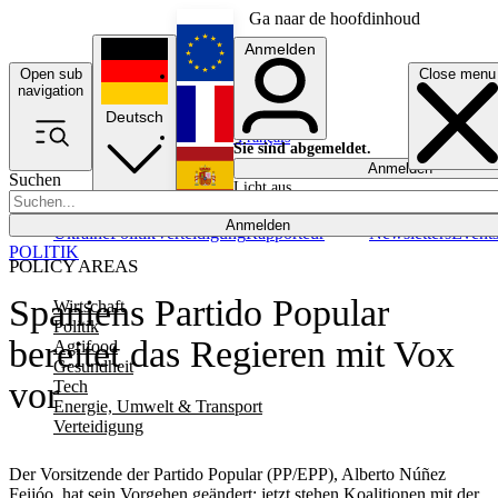
Ga naar de hoofdinhoud
Anmelden
Open sub
Close menu
English
navigation
Deutsch
Français
Sie sind abgemeldet.
Anmelden
Suchen
Licht aus
Español
Anmelden
Ukraine
Politik
Verteidigung
Rapporteur
Newsletters
Event
POLITIK
POLICY AREAS
Spaniens Partido Popular
Wirtschaft
Politik
bereitet das Regieren mit Vox
Agrifood
Gesundheit
vor
Tech
Energie, Umwelt & Transport
Verteidigung
Der Vorsitzende der Partido Popular (PP/EPP), Alberto Núñez
Feijóo, hat sein Vorgehen geändert: jetzt stehen Koalitionen mit der