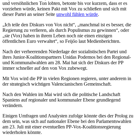
und versöhnlichen Ton lobten, betonte bis vor kurzem, dass er es
vorziehen würde, keinen Pakt mit Vox zu schließen und sich mit
dieser Partei an seiner Seite
unwohl fühlen würde
.
„Ich teile den Diskurs von Vox nicht“, „manchmal ist es besser, die
Regierung zu verlieren, als durch Populismus zu gewinnen“, oder
„sie (Vox) haben in ihrem Leben noch nie einen einzigen
öffentlichen Euro verwaltet“, so Feijóo laut Medienberichten.
Nach der verheerenden Niederlage der sozialistischen Partei und
ihres Junior-Koalitionspartners Unidas Podemos bei den Regional-
und Kommunalwahlen am 28. Mai hat sich der Diskurs der PP
immer schneller auf den von Vox zubewegt.
Mit Vox wird die PP in vielen Regionen regieren, unter anderem in
der strategisch wichtigen Valencianischen Gemeinschaft.
Nach den Wahlen im Mai wird sich die politische Landschaft
Spaniens auf regionaler und kommunaler Ebene grundlegend
verändern.
Einigen Umfragen und Analysten zufolge könnte dies der Prolog zu
dem sein, was sich auf nationaler Ebene bei den Parlamentswahlen
am 23. Juli mit einer eventuellen PP-Vox-Koalitionsregierung
wiederholen könnte.