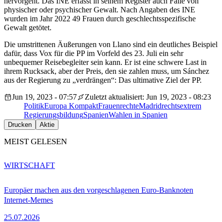
hervorgeht. Das INE erfasst in seinem Register auch Fälle von
physischer oder psychischer Gewalt. Nach Angaben des INE
wurden im Jahr 2022 49 Frauen durch geschlechtsspezifische
Gewalt getötet.
Die umstrittenen Äußerungen von Llano sind ein deutliches Beispiel
dafür, dass Vox für die PP im Vorfeld des 23. Juli ein sehr
unbequemer Reisebegleiter sein kann. Er ist eine schwere Last in
ihrem Rucksack, aber der Preis, den sie zahlen muss, um Sánchez
aus der Regierung zu „verdrängen“: Das ultimative Ziel der PP.
Jun 19, 2023 - 07:57
Zuletzt aktualisiert: Jun 19, 2023 - 08:23
Politik
Europa Kompakt
Frauenrechte
Madrid
rechtsextrem
Regierungsbildung
Spanien
Wahlen in Spanien
Drucken
Aktie
MEIST GELESEN
WIRTSCHAFT
Europäer machen aus den vorgeschlagenen Euro-Banknoten
Internet-Memes
25.07.2026