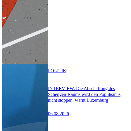
POLITIK
INTERVIEW: Die Abschaffung des
Schengen-Raums wird den Populismus
nicht stoppen, warnt Luxemburg
06.08.2026