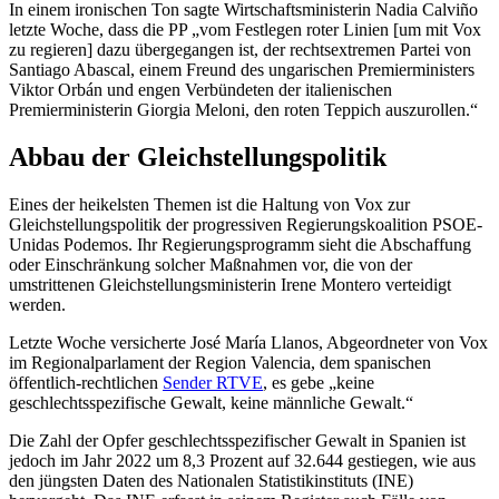
In einem ironischen Ton sagte Wirtschaftsministerin Nadia Calviño
letzte Woche, dass die PP „vom Festlegen roter Linien [um mit Vox
zu regieren] dazu übergegangen ist, der rechtsextremen Partei von
Santiago Abascal, einem Freund des ungarischen Premierministers
Viktor Orbán und engen Verbündeten der italienischen
Premierministerin Giorgia Meloni, den roten Teppich auszurollen.“
Abbau der Gleichstellungspolitik
Eines der heikelsten Themen ist die Haltung von Vox zur
Gleichstellungspolitik der progressiven Regierungskoalition PSOE-
Unidas Podemos. Ihr Regierungsprogramm sieht die Abschaffung
oder Einschränkung solcher Maßnahmen vor, die von der
umstrittenen Gleichstellungsministerin Irene Montero verteidigt
werden.
Letzte Woche versicherte José María Llanos, Abgeordneter von Vox
im Regionalparlament der Region Valencia, dem spanischen
öffentlich-rechtlichen
Sender RTVE
, es gebe „keine
geschlechtsspezifische Gewalt, keine männliche Gewalt.“
Die Zahl der Opfer geschlechtsspezifischer Gewalt in Spanien ist
jedoch im Jahr 2022 um 8,3 Prozent auf 32.644 gestiegen, wie aus
den jüngsten Daten des Nationalen Statistikinstituts (INE)