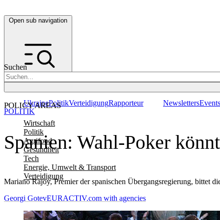
Open sub navigation
Suchen
Ukraine
Politik
Verteidigung
Rapporteur
Newsletters
Event
POLICY AREAS
POLITIK
Wirtschaft
Politik
Spanien: Wahl-Poker könnte
Agrifood
Gesundheit
Tech
Energie, Umwelt & Transport
Verteidigung
Mariano Rajoy, Premier der spanischen Übergangsregierung, bittet d
Georgi Gotev
EURACTIV.com with agencies