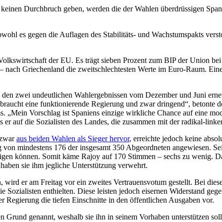
 keinen Durchbruch geben, werden die der Wahlen überdrüssigen Span
ohl es gegen die Auflagen des Stabilitäts- und Wachstumspakts verstoß
e Volkswirtschaft der EU. Es trägt sieben Prozent zum BIP der Union be
t – nach Griechenland die zweitschlechtesten Werte im Euro-Raum. Eine 
h den zwei undeutlichen Wahlergebnissen vom Dezember und Juni erneu
n braucht eine funktionierende Regierung und zwar dringend“, betonte 
 „Mein Vorschlag ist Spaniens einzige wirkliche Chance auf eine modera
s er auf die Sozialisten des Landes, die zusammen mit der radikal-link
 zwar
aus beiden Wahlen als Sieger hervor
, erreichte jedoch keine abso
g von mindestens 176 der insgesamt 350 Abgeordneten angewiesen. Sein
gen können. Somit käme Rajoy auf 170 Stimmen – sechs zu wenig. Daher
r haben sie ihm jegliche Unterstützung verwehrt.
, wird er am Freitag vor ein zweites Vertrauensvotum gestellt. Bei di
 Sozialisten enthielten. Diese leisten jedoch eisernen Widerstand geg
r Regierung die tiefen Einschnitte in den öffentlichen Ausgaben vor.
n Grund genannt, weshalb sie ihn in seinem Vorhaben unterstützen soll