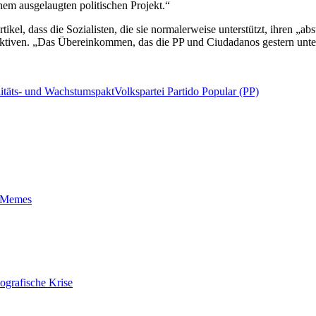
em ausgelaugten politischen Projekt.“
rtikel, dass die Sozialisten, die sie normalerweise unterstützt, ihren „
pektiven. „Das Übereinkommen, das die PP und Ciudadanos gestern unter
litäts- und Wachstumspakt
Volkspartei Partido Popular (PP)
t-Memes
ografische Krise