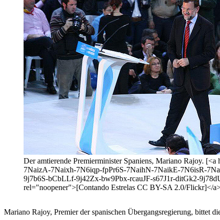
Der amtierende Premierminister Spaniens, Mariano Rajoy. [
7NaizA-7Naixh-7N6iqp-fpPr6S-7NaihN-7NaikE-7N6isR-7N
9j7b6S-bCbLLf-9j42Zx-bw9Pbx-rcauJF-s67J1r-ditGk2-9j7
rel="noopener">[Contando Estrelas CC BY-SA 2.0/Flickr]</a
Mariano Rajoy, Premier der spanischen Übergangsregierung, bittet d