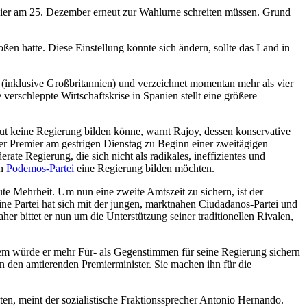
ier am 25. Dezember erneut zur Wahlurne schreiten müssen. Grund
en hatte. Diese Einstellung könnte sich ändern, sollte das Land in
i (inklusive Großbritannien) und verzeichnet momentan mehr als vier
verschleppte Wirtschaftskrise in Spanien stellt eine größere
t keine Regierung bilden könne, warnt Rajoy, dessen konservative
der Premier am gestrigen Dienstag zu Beginn einer zweitägigen
te Regierung, die sich nicht als radikales, ineffizientes und
en
Podemos-Partei
eine Regierung bilden möchten.
lute Mehrheit. Um nun eine zweite Amtszeit zu sichern, ist der
e Partei hat sich mit der jungen, marktnahen Ciudadanos-Partei und
 bittet er nun um die Unterstützung seiner traditionellen Rivalen,
esem würde er mehr Für- als Gegenstimmen für seine Regierung sichern
en den amtierenden Premierminister. Sie machen ihn für die
ten, meint der sozialistische Fraktionssprecher Antonio Hernando.