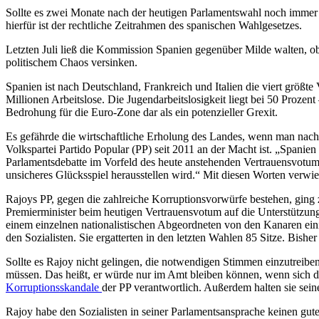
Sollte es zwei Monate nach der heutigen Parlamentswahl noch immer
hierfür ist der rechtliche Zeitrahmen des spanischen Wahlgesetzes.
Letzten Juli ließ die Kommission Spanien gegenüber Milde walten, obw
politischem Chaos versinken.
Spanien ist nach Deutschland, Frankreich und Italien die viert größt
Millionen Arbeitslose. Die Jugendarbeitslosigkeit liegt bei 50 Prozen
Bedrohung für die Euro-Zone dar als ein potenzieller Grexit.
Es gefährde die wirtschaftliche Erholung des Landes, wenn man nac
Volkspartei Partido Popular (PP) seit 2011 an der Macht ist. „Spanie
Parlamentsdebatte im Vorfeld des heute anstehenden Vertrauensvotums.
unsicheres Glücksspiel herausstellen wird.“ Mit diesen Worten verwie
Rajoys PP, gegen die zahlreiche Korruptionsvorwürfe bestehen, ging
Premierminister beim heutigen Vertrauensvotum auf die Unterstützun
einem einzelnen nationalistischen Abgeordneten von den Kanaren eini
den Sozialisten. Sie ergatterten in den letzten Wahlen 85 Sitze. Bishe
Sollte es Rajoy nicht gelingen, die notwendigen Stimmen einzutreiben
müssen. Das heißt, er würde nur im Amt bleiben können, wenn sich die
Korruptionsskandale
der PP verantwortlich. Außerdem halten sie seine
Rajoy habe den Sozialisten in seiner Parlamentsansprache keinen gute