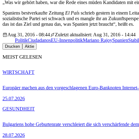
„Was wir gehört haben, war die Rede eines müden Kandidaten mit ein
Spaniens bestverkaufte Zeitung
El País
schrieb gestern in einem Leita
sozialistische Partei sei schwach und es mangle ihr an Zukunftspers
das ist das Ziel und genau das, was Spanien jetzt braucht“, heißt es.
Aug 31, 2016 - 08:44
Zuletzt aktualisiert: Aug 31, 2016 - 14:44
Politik
Ciudadanos
EU-Innenpolitik
Mariano Rajoy
Spanien
Stabi
Drucken
Aktie
MEIST GELESEN
WIRTSCHAFT
Europäer machen aus den vorgeschlagenen Euro-Banknoten Interne
25.07.2026
GESUNDHEIT
Bulgariens hohe Geburtenrate verschleiert die sich verschärfende dem
28.07.2026