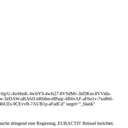
tolist-4wfqyU-4wbhnK-4wfrY9-4wfs27-8VSdMv-3irDKm-8VVidu-
oe-3irDAW-aBA6JJ-bR6thn-dfPaqc-bR6vAF-aF6o1v-7xu8b6-
z46UEs-9CEvvB-7AUB1p-aFadCd" target="_blank"
brauche dringend eine Regierung. EURACTIV Brüssel berichtet.