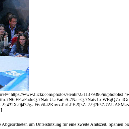
<a href="https://www.flickr.com/photos/elentir/2311379396/in/pho
aifu-7N6iFF-aFaduQ-7NainU-aFadpS-7NaisQ-7Naiv1-dWEgQ7-ditG
8dU-9j432X-9j432g-aF6o5i-t2Knvx-fbrLPE-9j3Za2-9j7b57-7AUASM-
>]
ie Abgeordneten um Unterstützung für eine zweite Amtszeit. Spanien 