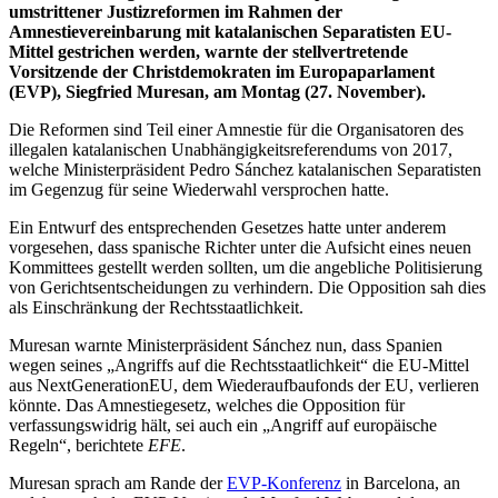
umstrittener Justizreformen im Rahmen der
Amnestievereinbarung mit katalanischen Separatisten EU-
Mittel gestrichen werden, warnte der stellvertretende
Vorsitzende der Christdemokraten im Europaparlament
(EVP), Siegfried Muresan, am Montag (27. November).
Die Reformen sind Teil einer Amnestie für die Organisatoren des
illegalen katalanischen Unabhängigkeitsreferendums von 2017,
welche Ministerpräsident Pedro Sánchez katalanischen Separatisten
im Gegenzug für seine Wiederwahl versprochen hatte.
Ein Entwurf des entsprechenden Gesetzes hatte unter anderem
vorgesehen, dass spanische Richter unter die Aufsicht eines neuen
Kommittees gestellt werden sollten, um die angebliche Politisierung
von Gerichtsentscheidungen zu verhindern. Die Opposition sah dies
als Einschränkung der Rechtsstaatlichkeit.
Muresan warnte Ministerpräsident Sánchez nun, dass Spanien
wegen seines „Angriffs auf die Rechtsstaatlichkeit“ die EU-Mittel
aus NextGenerationEU, dem Wiederaufbaufonds der EU, verlieren
könnte. Das Amnestiegesetz, welches die Opposition für
verfassungswidrig hält, sei auch ein „Angriff auf europäische
Regeln“, berichtete
EFE
.
Muresan sprach am Rande der
EVP-Konferenz
in Barcelona, an