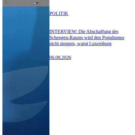
POLITIK
INTERVIEW: Die Abschaffung des
Schengen-Raums wird den Populismus
nicht stoppen, warnt Luxemburg
06.08.2026