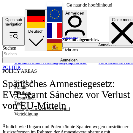
Ga naar de hoofdinhoud
Anmelden
Open sub
Close menu
English
navigation
Deutsch
Français
Sie sind abgemeldet.
Anmelden
Suchen
Licht aus
Español
Anmelden
Ukraine
Politik
Verteidigung
Rapporteur
Newsletters
Event
POLITIK
POLICY AREAS
Spanisches Amnestiegesetz:
Wirtschaft
Politik
EVP warnt Sánchez vor Verlust
Agrifood
Gesundheit
von EU-Mitteln
Tech
Energie, Umwelt & Transport
Verteidigung
Ähnlich wie Ungarn und Polen könnte Spanien wegen umstrittener
Justizreformen im Rahmen der Amnestievereinbarung mit