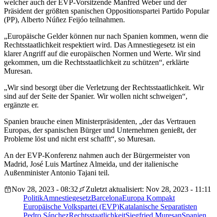
welcher auch der EVP-Vorsitzende Manfred Weber und der
Präsident der größten spanischen Oppositionspartei Partido Popular
(PP), Alberto Núñez Feijóo teilnahmen.
„Europäische Gelder können nur nach Spanien kommen, wenn die
Rechtsstaatlichkeit respektiert wird. Das Amnestiegesetz ist ein
klarer Angriff auf die europäischen Normen und Werte. Wir sind
gekommen, um die Rechtsstaatlichkeit zu schützen“, erklärte
Muresan.
„Wir sind besorgt über die Verletzung der Rechtsstaatlichkeit. Wir
sind auf der Seite der Spanier. Wir wollen nicht schweigen“,
ergänzte er.
Spanien brauche einen Ministerpräsidenten, „der das Vertrauen
Europas, der spanischen Bürger und Unternehmen genießt, der
Probleme löst und nicht erst schafft“, so Muresan.
An der EVP-Konferenz nahmen auch der Bürgermeister von
Madrid, José Luis Martínez Almeida, und der italienische
Außenminister Antonio Tajani teil.
Nov 28, 2023 - 08:32
Zuletzt aktualisiert: Nov 28, 2023 - 11:11
Politik
Amnestiegesetz
Barcelona
Europa Kompakt
Europäische Volkspartei (EVP)
Katalanische Separatisten
Pedro Sánchez
Rechtsstaatlichkeit
Siegfried Muresan
Spanien