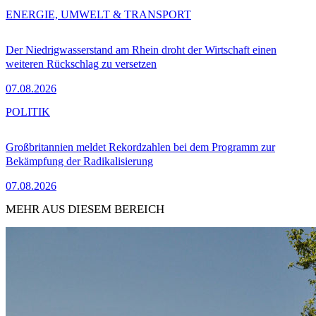
ENERGIE, UMWELT & TRANSPORT
Der Niedrigwasserstand am Rhein droht der Wirtschaft einen
weiteren Rückschlag zu versetzen
07.08.2026
POLITIK
Großbritannien meldet Rekordzahlen bei dem Programm zur
Bekämpfung der Radikalisierung
07.08.2026
MEHR AUS DIESEM BEREICH