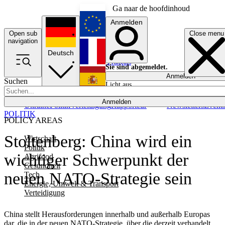
Ga naar de hoofdinhoud
Anmelden
Open sub
Close menu
English
navigation
Deutsch
Français
Sie sind abgemeldet.
Anmelden
Suchen
Licht aus
Español
Anmelden
Ukraine
Politik
Verteidigung
Rapporteur
Newsletters
Event
POLITIK
POLICY AREAS
Stoltenberg: China wird ein
Wirtschaft
Politik
wichtiger Schwerpunkt der
Agrifood
Gesundheit
neuen NATO-Strategie sein
Tech
Energie, Umwelt & Transport
Verteidigung
China stellt Herausforderungen innerhalb und außerhalb Europas
dar, die in der neuen NATO-Strategie, über die derzeit verhandelt