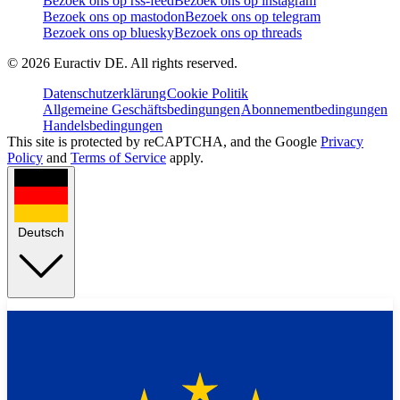
Bezoek ons op rss-feed
Bezoek ons op instagram
Bezoek ons op mastodon
Bezoek ons op telegram
Bezoek ons op bluesky
Bezoek ons op threads
©
2026
Euractiv DE. All rights reserved.
Datenschutzerklärung
Cookie Politik
Allgemeine Geschäftsbedingungen
Abonnementbedingungen
Handelsbedingungen
This site is protected by reCAPTCHA, and the Google
Privacy
Policy
and
Terms of Service
apply.
Deutsch