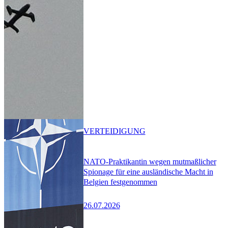
VERTEIDIGUNG
NATO-Praktikantin wegen mutmaßlicher
Spionage für eine ausländische Macht in
Belgien festgenommen
26.07.2026