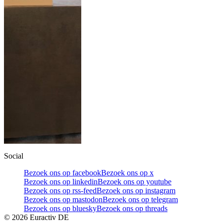
Social
Bezoek ons op facebook
Bezoek ons op x
Bezoek ons op linkedin
Bezoek ons op youtube
Bezoek ons op rss-feed
Bezoek ons op instagram
Bezoek ons op mastodon
Bezoek ons op telegram
Bezoek ons op bluesky
Bezoek ons op threads
©
2026
Euractiv DE