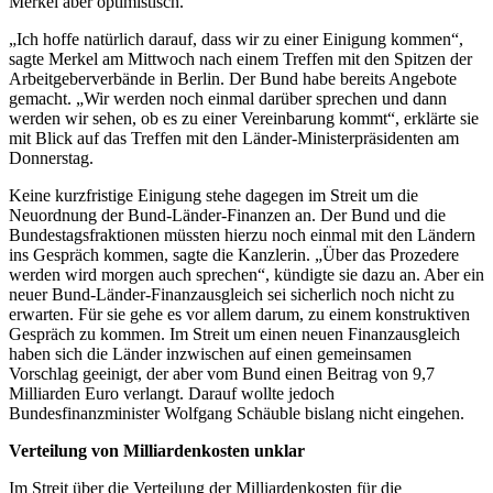
Merkel aber optimistisch.
„Ich hoffe natürlich darauf, dass wir zu einer Einigung kommen“,
sagte Merkel am Mittwoch nach einem Treffen mit den Spitzen der
Arbeitgeberverbände in Berlin. Der Bund habe bereits Angebote
gemacht. „Wir werden noch einmal darüber sprechen und dann
werden wir sehen, ob es zu einer Vereinbarung kommt“, erklärte sie
mit Blick auf das Treffen mit den Länder-Ministerpräsidenten am
Donnerstag.
Keine kurzfristige Einigung stehe dagegen im Streit um die
Neuordnung der Bund-Länder-Finanzen an. Der Bund und die
Bundestagsfraktionen müssten hierzu noch einmal mit den Ländern
ins Gespräch kommen, sagte die Kanzlerin. „Über das Prozedere
werden wird morgen auch sprechen“, kündigte sie dazu an. Aber ein
neuer Bund-Länder-Finanzausgleich sei sicherlich noch nicht zu
erwarten. Für sie gehe es vor allem darum, zu einem konstruktiven
Gespräch zu kommen. Im Streit um einen neuen Finanzausgleich
haben sich die Länder inzwischen auf einen gemeinsamen
Vorschlag geeinigt, der aber vom Bund einen Beitrag von 9,7
Milliarden Euro verlangt. Darauf wollte jedoch
Bundesfinanzminister Wolfgang Schäuble bislang nicht eingehen.
Verteilung von Milliardenkosten unklar
Im Streit über die Verteilung der Milliardenkosten für die