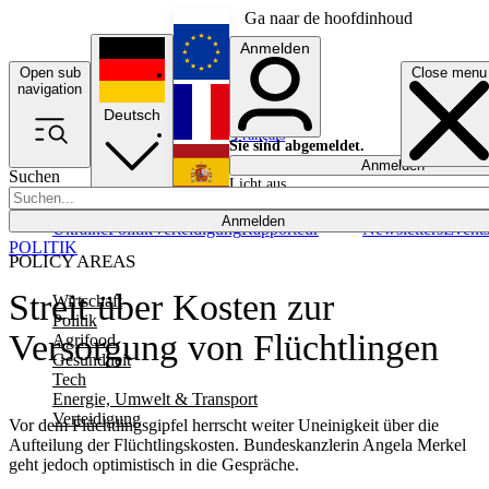
Ga naar de hoofdinhoud
Anmelden
Open sub
Close menu
English
navigation
Deutsch
Français
Sie sind abgemeldet.
Anmelden
Suchen
Licht aus
Español
Anmelden
Ukraine
Politik
Verteidigung
Rapporteur
Newsletters
Event
POLITIK
POLICY AREAS
Streit über Kosten zur
Wirtschaft
Politik
Versorgung von Flüchtlingen
Agrifood
Gesundheit
Tech
Energie, Umwelt & Transport
Verteidigung
Vor dem Flüchtlingsgipfel herrscht weiter Uneinigkeit über die
Aufteilung der Flüchtlingskosten. Bundeskanzlerin Angela Merkel
geht jedoch optimistisch in die Gespräche.