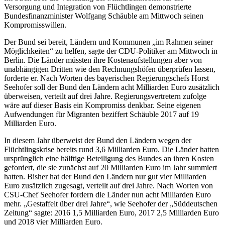
Versorgung und Integration von Flüchtlingen demonstrierte
Bundesfinanzminister Wolfgang Schäuble am Mittwoch seinen
Kompromisswillen.
Der Bund sei bereit, Ländern und Kommunen „im Rahmen seiner
Möglichkeiten“ zu helfen, sagte der CDU-Politiker am Mittwoch in
Berlin. Die Länder müssten ihre Kostenaufstellungen aber von
unabhängigen Dritten wie den Rechnungshöfen überprüfen lassen,
forderte er. Nach Worten des bayerischen Regierungschefs Horst
Seehofer soll der Bund den Ländern acht Milliarden Euro zusätzlich
überweisen, verteilt auf drei Jahre. Regierungsvertretern zufolge
wäre auf dieser Basis ein Kompromiss denkbar. Seine eigenen
Aufwendungen für Migranten beziffert Schäuble 2017 auf 19
Milliarden Euro.
In diesem Jahr überweist der Bund den Ländern wegen der
Flüchtlingskrise bereits rund 3,6 Milliarden Euro. Die Länder hatten
ursprünglich eine hälftige Beteiligung des Bundes an ihren Kosten
gefordert, die sie zunächst auf 20 Milliarden Euro im Jahr summiert
hatten. Bisher hat der Bund den Ländern nur gut vier Milliarden
Euro zusätzlich zugesagt, verteilt auf drei Jahre. Nach Worten von
CSU-Chef Seehofer fordern die Länder nun acht Milliarden Euro
mehr. „Gestaffelt über drei Jahre“, wie Seehofer der „Süddeutschen
Zeitung“ sagte: 2016 1,5 Milliarden Euro, 2017 2,5 Milliarden Euro
und 2018 vier Milliarden Euro.