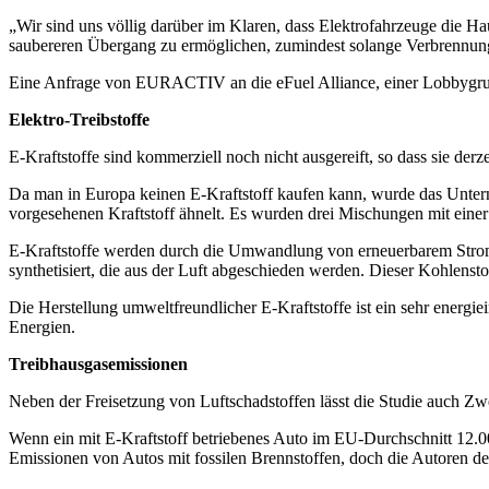
„Wir sind uns völlig darüber im Klaren, dass Elektrofahrzeuge die Ha
saubereren Übergang zu ermöglichen, zumindest solange Verbrennu
Eine Anfrage von EURACTIV an die eFuel Alliance, einer Lobbygruppe 
Elektro-Treibstoffe
E-Kraftstoffe sind kommerziell noch nicht ausgereift, so dass sie der
Da man in Europa keinen E-Kraftstoff kaufen kann, wurde das Untern
vorgesehenen Kraftstoff ähnelt. Es wurden drei Mischungen mit eine
E-Kraftstoffe werden durch die Umwandlung von erneuerbarem Strom 
synthetisiert, die aus der Luft abgeschieden werden. Dieser Kohlenstof
Die Herstellung umweltfreundlicher E-Kraftstoffe ist ein sehr energie
Energien.
Treibhausgasemissionen
Neben der Freisetzung von Luftschadstoffen lässt die Studie auch Zwe
Wenn ein mit E-Kraftstoff betriebenes Auto im EU-Durchschnitt 12.00
Emissionen von Autos mit fossilen Brennstoffen, doch die Autoren des