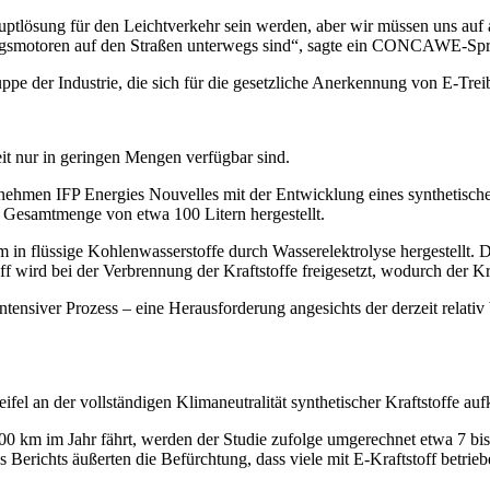
uptlösung für den Leichtverkehr sein werden, aber wir müssen uns auf 
ngsmotoren auf den Straßen unterwegs sind“, sagte ein CONCAWE-Spr
der Industrie, die sich für die gesetzliche Anerkennung von E-Treibst
zeit nur in geringen Mengen verfügbar sind.
ehmen IFP Energies Nouvelles mit der Entwicklung eines synthetische
r Gesamtmenge von etwa 100 Litern hergestellt.
in flüssige Kohlenwasserstoffe durch Wasserelektrolyse hergestellt.
f wird bei der Verbrennung der Kraftstoffe freigesetzt, wodurch der Kra
intensiver Prozess – eine Herausforderung angesichts der derzeit relat
ifel an der vollständigen Klimaneutralität synthetischer Kraftstoffe a
0 km im Jahr fährt, werden der Studie zufolge umgerechnet etwa 7 bis 
 Berichts äußerten die Befürchtung, dass viele mit E-Kraftstoff betri