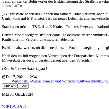
T&E, ein starker Befürworter der Elektrifizierung des Straßenverkehrs
abzuschaffen.
„E-Kraftstoffe haben das Rennen um saubere Autos verloren, aber in 
Umlenkung auf E-Kraftstoffe ist ein neues Leben für alte, umweltsch
Stattdessen möchte T&E, dass E-Kraftstoffe den schwer zu dekarbonis
Letzten Monat weigerte sich der damalige deutsche Verkehrsminister
Kraftstoffen in Verbrennungsmotoren ablehnte.
Es bleibt abzuwarten, ob die neue deutsche Koalitionsregierung die 
Nach den im Juli vorgelegten Vorschlägen der Europäischen Kommiss
Mitgesetzgeber der EU beraten derzeit über den Vorschlag.
[Bearbeitet von Alice Taylor]
Dec 7, 2021 - 12:34
Wirtschaft
E-Autos
Finanzen und Wirtschaft
Luftverschmutzung
Drucken
Aktie
MEIST GELESEN
WIRTSCHAFT