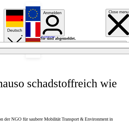
Close menu
Anmelden
English
Deutsch
Français
Sie sind abgemeldet.
Anmelden
Licht aus
Español
enauso schadstoffreich wie
 von der NGO für saubere Mobilität Transport & Environment in