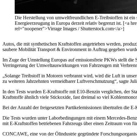
Die Herstellung von umweltfreundlichen E-Treibstoffen ist ein 
Energieerzeugung in Europa derzeit relativ begrenzt ist. [<a
rel="noopener">Virrage Images / Shutterstock.com</a>]
Autos, die mit synthetischen Kraftstoffen angetrieben werden, produz
saubere Mobilität Transport & Environment in Auftrag gegeben wurd
Im Zuge der Umstellung Europas auf emissionsfreie PKWs stellt die Stu
Verringerung der Umweltauswirkungen von Fahrzeugen mit Verbren
„Solange Treibstoff in Motoren verbrannt wird, wird die Luft in unsere
zu weiteren Jahrzehnten vermeidbarer Luftverschmutzung“, sagte Juli
In den Tests wurden E-Kraftstoffe mit E10-Benzin verglichen, der Stan
Kraftstoffe ähnlich viele Stickoxide, fast dreimal so viel Kohlenmon
Bei der Anzahl der freigesetzten Partikelemissionen übertrafen die E-
Die Tests wurden unter Laborbedingungen mit einem Mercedes-Benz-Pk
mit E-Kraftstoffen betriebenen Fahrzeugs über einen Zeitraum von fünf
CONCAWE, eine von der Ölindustrie gegründete Forschungsorganisati