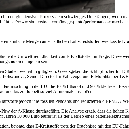
sehr energieintensiver Prozess - ein schwieriges Unterfangen, wenn ma
 href="https://www.shutterstock.com/image-photo/performance-car-exha
ieren ähnliche Mengen an schädlichen Luftschadstoffen wie fossile Kra
e.
die die Umweltfreundlichkeit von E-Kraftstoffen in Frage. Diese werden
nungsmotoren angepriesen.
n Städten weiterhin giftig sein. Gesetzgeber, die Schlupflöcher für E-Kr
a Poliscanova, Senior Director für Fahrzeuge und E-Mobilität bei T&E
dardmischung in der EU, die 10 % Ethanol und 90 % bleifreien fossilen 
oxid und bis zu doppelt so viel Ammoniak ausstoßen.
Kraftstoffe jedoch ihre fossilen Pendants und reduzierten die PM2,5-Wer
w der A-Klasse durchgeführt. Die Analyse ergab, dass die hohen Koste
 Jahren 10.000 Euro teurer ist als der Betrieb eines batterieelektrisch
on, betonte, dass E-Kraftstoffe trotz der Ergebnisse mit den EU-Fahr