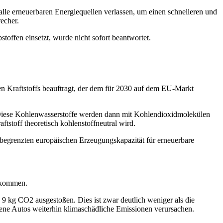
alle erneuerbaren Energiequellen verlassen, um einen schnelleren und
echer.
offen einsetzt, wurde nicht sofort beantwortet.
n Kraftstoffs beauftragt, der dem für 2030 auf dem EU-Markt
 Diese Kohlenwasserstoffe werden dann mit Kohlendioxidmolekülen
ftstoff theoretisch kohlenstoffneutral wird.
iv begrenzten europäischen Erzeugungskapazität für erneuerbare
ufkommen.
9 kg CO2 ausgestoßen. Dies ist zwar deutlich weniger als die
ebene Autos weiterhin klimaschädliche Emissionen verursachen.