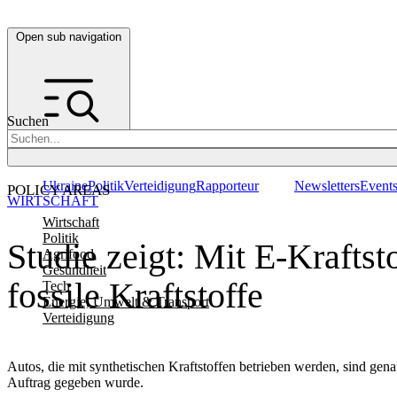
Open sub navigation
Suchen
Ukraine
Politik
Verteidigung
Rapporteur
Newsletters
Event
POLICY AREAS
WIRTSCHAFT
Wirtschaft
Politik
Studie zeigt: Mit E-Kraftst
Agrifood
Gesundheit
fossile Kraftstoffe
Tech
Energie, Umwelt & Transport
Verteidigung
Autos, die mit synthetischen Kraftstoffen betrieben werden, sind gen
Auftrag gegeben wurde.