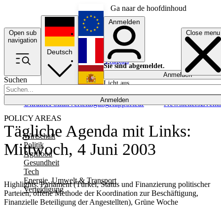
Ga naar de hoofdinhoud
Anmelden
Open sub
Close menu
English
navigation
Deutsch
Français
Sie sind abgemeldet.
Anmelden
Suchen
Licht aus
Español
Anmelden
Ukraine
Politik
Verteidigung
Rapporteur
Newsletters
Event
POLICY AREAS
Tägliche Agenda mit Links:
Wirtschaft
Mittwoch, 4 Juni 2003
Politik
Agrifood
Gesundheit
Tech
Energie, Umwelt & Transport
Highlights: Parlament (Türkei, Status und Finanzierung politischer
Verteidigung
Parteien, offene Methode der Koordination zur Beschäftigung,
Finanzielle Beteiligung der Angestellten), Grüne Woche