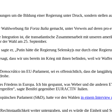
gen um die Bildung einer Regierung unter Druck, sondern stellen auch 
r Wahlwerbung für
Forza Italia
gemacht, unter Verweis auf deren pro-e
che Integration ist, die transatlantische Zusammenarbeit mit unseren a
or der Wahl am 25. September.
sagte er, „Putin hätte die Regierung Selenskyjs nur durch eine Regier
agt, dass wir uns bereits im Krieg mit ihnen befinden, weil wir Waffen 
 Democrático
im EU-Parlament, sei es offensichtlich, dass die langjähr
drohe.
s Friedens in Europa. Ich bin gespannt, was Weber und die anderen 
ergreifen“, sagte Benifei gegenüber EURACTIV Italien.
uropäischen Parlament (S&D), hatte vor den Wahlen
in einem Intervie
tsstaatlichkeit weiter untergraben, und es würde die Einheit und Sol