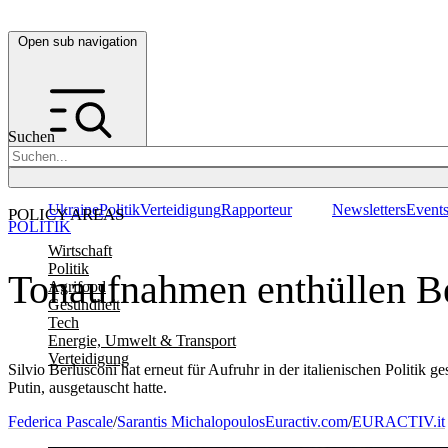
Open sub navigation
Suchen
Ukraine
Politik
Verteidigung
Rapporteur
Newsletters
Event
POLICY AREAS
POLITIK
Wirtschaft
Politik
Tonaufnahmen enthüllen Ber
Agrifood
Gesundheit
Tech
Energie, Umwelt & Transport
Verteidigung
Silvio Berlusconi hat erneut für Aufruhr in der italienischen Politi
Putin, ausgetauscht hatte.
Federica Pascale
/
Sarantis Michalopoulos
Euractiv.com
/
EURACTIV.it