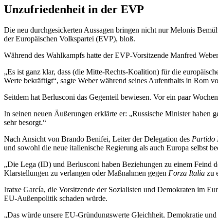
Unzufriedenheit in der EVP
Die neu durchgesickerten Aussagen bringen nicht nur Melonis Bemühun
der Europäischen Volkspartei (EVP), bloß.
Während des Wahlkampfs hatte der EVP-Vorsitzende Manfred Webe
„Es ist ganz klar, dass (die Mitte-Rechts-Koalition) für die europäis
Werte bekräftigt“, sagte Weber während seines Aufenthalts in Rom v
Seitdem hat Berlusconi das Gegenteil bewiesen. Vor ein paar Wochen 
In seinen neuen Äußerungen erklärte er: „Russische Minister haben ges
sehr besorgt.“
Nach Ansicht von Brando Benifei, Leiter der Delegation des
Partido
und sowohl die neue italienische Regierung als auch Europa selbst be
„Die Lega (ID) und Berlusconi haben Beziehungen zu einem Feind de
Klarstellungen zu verlangen oder Maßnahmen gegen
Forza Italia
zu 
Iratxe García, die Vorsitzende der Sozialisten und Demokraten im E
EU-Außenpolitik schaden würde.
„Das würde unsere EU-Gründungswerte Gleichheit, Demokratie und Rech