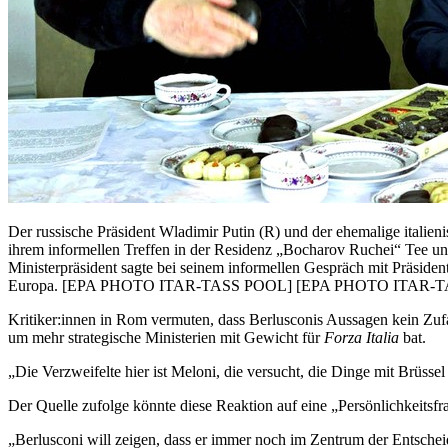
Der russische Präsident Wladimir Putin (R) und der ehemalige italieni
ihrem informellen Treffen in der Residenz „Bocharov Ruchei“ Tee und 
Ministerpräsident sagte bei seinem informellen Gespräch mit Präsident 
Europa. [EPA PHOTO ITAR-TASS POOL] [EPA PHOTO ITAR-
Kritiker:innen in Rom vermuten, dass Berlusconis Aussagen kein Zufall
um mehr strategische Ministerien mit Gewicht für
Forza Italia
bat.
„Die Verzweifelte hier ist Meloni, die versucht, die Dinge mit Brü
Der Quelle zufolge könnte diese Reaktion auf eine „Persönlichkeitsfra
„Berlusconi will zeigen, dass er immer noch im Zentrum der Entscheid