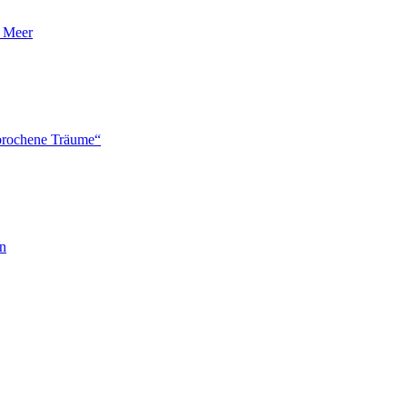
n Meer
brochene Träume“
en