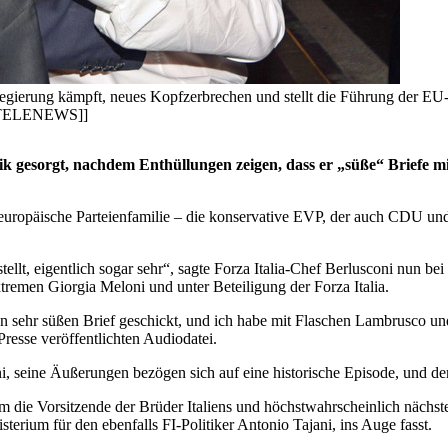
 Regierung kämpft, neues Kopfzerbrechen und stellt die Führung der EU-
PA/TELENEWS]]
olitik gesorgt, nachdem Enthüllungen zeigen, dass er „süße“ Briefe
europäische Parteienfamilie – die konservative EVP, der auch CDU und
ellt, eigentlich sogar sehr“, sagte Forza Italia-Chef Berlusconi nun be
remen Giorgia Meloni und unter Beteiligung der Forza Italia.
sehr süßen Brief geschickt, und ich habe mit Flaschen Lambrusco und
Presse veröffentlichten Audiodatei.
ni, seine Äußerungen bezögen sich auf eine historische Episode, und d
 die Vorsitzende der Brüder Italiens und höchstwahrscheinlich nächste
terium für den ebenfalls FI-Politiker Antonio Tajani, ins Auge fasst.