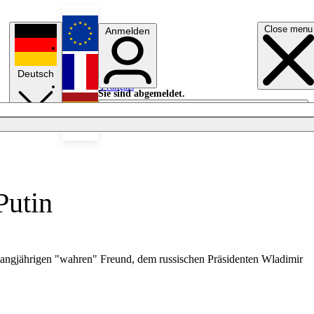
Close menu
Anmelden
English
Deutsch
Français
Sie sind abgemeldet.
Anmelden
Licht aus
Español
Putin
em langjährigen "wahren" Freund, dem russischen Präsidenten Wladimir