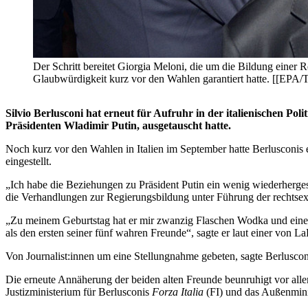
Der Schritt bereitet Giorgia Meloni, die um die Bildung einer
Glaubwürdigkeit kurz vor den Wahlen garantiert hatte. [[E
Silvio Berlusconi hat erneut für Aufruhr in der italienischen P
Präsidenten Wladimir Putin, ausgetauscht hatte.
Noch kurz vor den Wahlen in Italien im September hatte Berlusconis 
eingestellt.
„Ich habe die Beziehungen zu Präsident Putin ein wenig wiederhergest
die Verhandlungen zur Regierungsbildung unter Führung der rechtsext
„Zu meinem Geburtstag hat er mir zwanzig Flaschen Wodka und einen 
als den ersten seiner fünf wahren Freunde“, sagte er laut einer von La
Von Journalist:innen um eine Stellungnahme gebeten, sagte Berlusco
Die erneute Annäherung der beiden alten Freunde beunruhigt vor allem
Justizministerium für Berlusconis
Forza Italia
(FI) und das Außenminis