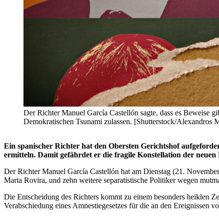
Der Richter Manuel García Castellón sagte, dass es Beweise gi
Demokratischen Tsunami zulassen. [Shutterstock/Alexandros Mi
Ein spanischer Richter hat den Obersten Gerichtshof aufgeforde
ermitteln. Damit gefährdet er die fragile Konstellation der neuen
Der Richter Manuel García Castellón hat am Dienstag (21. November
Marta Rovira, und zehn weitere separatistische Politiker wegen mutm
Die Entscheidung des Richters kommt zu einem besonders heiklen Zei
Verabschiedung eines Amnestiegesetzes für die an den Ereignissen v