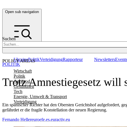
Open sub navigation
Suchen
Ukraine
Politik
Verteidigung
Rapporteur
Newsletters
Event
POLICY AREAS
POLITIK
Wirtschaft
Politik
Trotz Amnestiegesetz will 
Agrifood
Gesundheit
Tech
Energie, Umwelt & Transport
Verteidigung
Ein spanischer Richter hat den Obersten Gerichtshof aufgefordert, ge
gefährdet er die fragile Konstellation der neuen Regierung.
Fernando Heller
euroefe.es.euractiv.eu