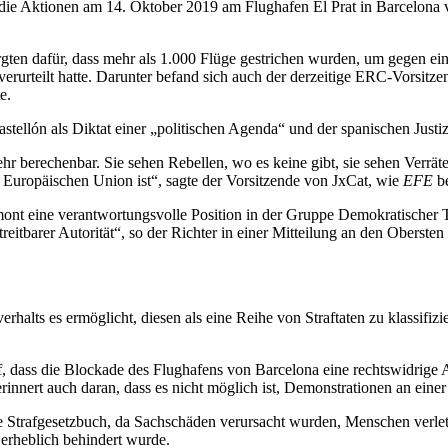
die Aktionen am 14. Oktober 2019 am Flughafen El Prat in Barcelona v
en dafür, dass mehr als 1.000 Flüge gestrichen wurden, um gegen ein U
erurteilt hatte. Darunter befand sich auch der derzeitige ERC-Vorsitze
e.
llón als Diktat einer „politischen Agenda“ und der spanischen Justiz, 
 sehr berechenbar. Sie sehen Rebellen, wo es keine gibt, sie sehen Verrät
der Europäischen Union ist“, sagte der Vorsitzende von JxCat, wie
EFE
be
ont eine verantwortungsvolle Position in der Gruppe Demokratischer Ts
eitbarer Autorität“, so der Richter in einer Mitteilung an den Obersten
erhalts es ermöglicht, diesen als eine Reihe von Straftaten zu klassifi
f, dass die Blockade des Flughafens von Barcelona eine rechtswidrige A
nnert auch daran, dass es nicht möglich ist, Demonstrationen an eine
sche Strafgesetzbuch, da Sachschäden verursacht wurden, Menschen ver
erheblich behindert wurde.