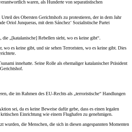
erantwortlich waren, als Hunderte von separatistischen
rteil des Obersten Gerichtshofs zu protestieren, der in dem Jahr
nde Oriol Junqueras, mit dem Sánchez‘ Sozialistische Partei
die „[katalanische] Rebellen sieht, wo es keine gibt“.
er, wo es keine gibt, und sie sehen Terroristen, wo es keine gibt. Dies
richtete.
unami innehatte. Seine Rolle als ehemaliger katalanischer Präsident
 Gerichtshof.
zieren, die im Rahmen des EU-Rechts als „terroristische“ Handlungen
ktion sei, da es keine Beweise dafür gebe, dass es einen legalen
r kritischen Einrichtung wie einem Flughafen zu genehmigen.
letzt wurden, die Menschen, die sich in diesen angespannten Momenten