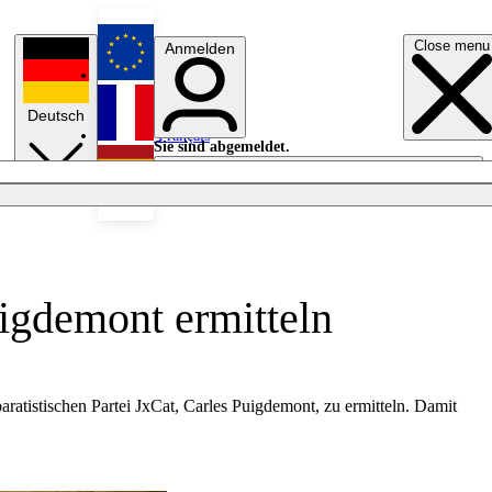
Close menu
Anmelden
English
Deutsch
Français
Sie sind abgemeldet.
Anmelden
Licht aus
Español
uigdemont ermitteln
ratistischen Partei JxCat, Carles Puigdemont, zu ermitteln. Damit