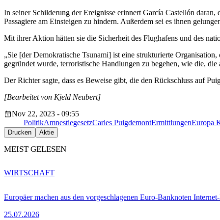
In seiner Schilderung der Ereignisse erinnert García Castellón daran
Passagiere am Einsteigen zu hindern. Außerdem sei es ihnen gelungen
Mit ihrer Aktion hätten sie die Sicherheit des Flughafens und des nati
„Sie [der Demokratische Tsunami] ist eine strukturierte Organisation, 
gegründet wurde, terroristische Handlungen zu begehen, wie die, die
Der Richter sagte, dass es Beweise gibt, die den Rückschluss auf P
[Bearbeitet von Kjeld Neubert]
Nov 22, 2023 - 09:55
Politik
Amnestiegesetz
Carles Puigdemont
Ermittlungen
Europa 
Drucken
Aktie
MEIST GELESEN
WIRTSCHAFT
Europäer machen aus den vorgeschlagenen Euro-Banknoten Interne
25.07.2026