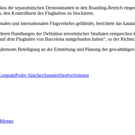
, dass die separatistischen Demonstranten in den Boarding-Bereich eing
, den Kontrollturm des Flughafens zu blockieren.
onalen und internationalen Flugverkehrs gefährdet, berichtete das katal
deren Handlungen der Definition terroristischer Straftaten entsprechen 
 auf dem Flughafen von Barcelona stattgefunden haben“, so der Richter
uigdemonts Beteiligung an der Entstehung und Planung der gewalttätig
Kompakt
Pedro Sánchez
Spanien
Strafverfolgung
t-Memes