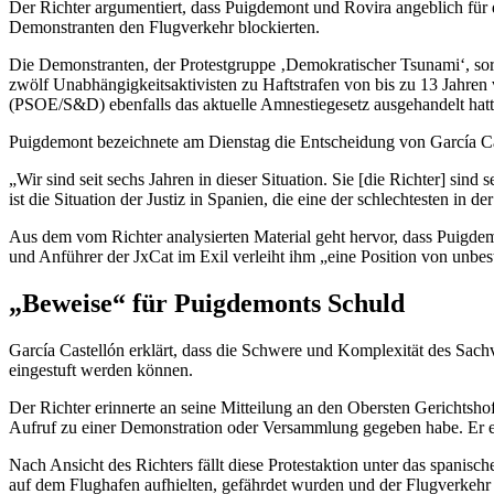
Der Richter argumentiert, dass Puigdemont und Rovira angeblich für 
Demonstranten den Flugverkehr blockierten.
Die Demonstranten, der Protestgruppe ‚Demokratischer Tsunami‘, sorgt
zwölf Unabhängigkeitsaktivisten zu Haftstrafen von bis zu 13 Jahren v
(PSOE/S&D) ebenfalls das aktuelle Amnestiegesetz ausgehandelt hatt
Puigdemont bezeichnete am Dienstag die Entscheidung von García Caste
„Wir sind seit sechs Jahren in dieser Situation. Sie [die Richter] sind
ist die Situation der Justiz in Spanien, die eine der schlechtesten in 
Aus dem vom Richter analysierten Material geht hervor, dass Puigdem
und Anführer der JxCat im Exil verleiht ihm „eine Position von unbestr
„Beweise“ für Puigdemonts Schuld
García Castellón erklärt, dass die Schwere und Komplexität des Sachv
eingestuft werden können.
Der Richter erinnerte an seine Mitteilung an den Obersten Gerichtsho
Aufruf zu einer Demonstration oder Versammlung gegeben habe. Er eri
Nach Ansicht des Richters fällt diese Protestaktion unter das spani
auf dem Flughafen aufhielten, gefährdet wurden und der Flugverkehr 