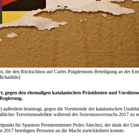
bt, die den Rückschluss auf Carles Puigdemonts Beteiligung an der En
chailidis]
rt, gegen den ehemaligen katalanischen Präsidenten und Vorsitzend
 Regierung.
) außerdem beantragt, gegen die Vorsitzende der katalanischen Unab
aßlicher Terrorismusdelikte während des Sezessionsversuchs 2017 zu er
tpunkt für Spaniens Premierminister Pedro Sánchez, der dank der Unter
on 2017 beteiligten Personen an die Macht zurückkehren konnte.