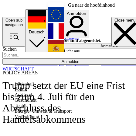
Ga naar de hoofdinhoud
Anmelden
Open sub
Close menu
English
navigation
Deutsch
Français
Sie sind abgemeldet.
Anmelden
Suchen
Licht aus
Español
Anmelden
Ukraine
Politik
Verteidigung
Rapporteur
Newsletters
Event
WIRTSCHAFT
POLICY AREAS
Trump setzt der EU eine Frist
Wirtschaft
Politik
bis zum 4. Juli für den
Agrifood
Gesundheit
Abschluss des
Tech
Energie, Umwelt & Transport
Handelsabkommens
Verteidigung