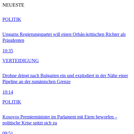
NEUESTE
POLITIK
Ungarns Regierungspartei will einen Orbán-kritischen Richter als
Präsidenten
10:35
VERTEIDIGUNG
Drohne dringt nach Bulgarien ein und explodiert in der Nähe einer
Pipeline an der rumänischen Grenze
10:14
POLITIK
Kosovos Premierminister im Parlament mit Eiern beworfen –
politische Krise spitzt sich zu
09:51