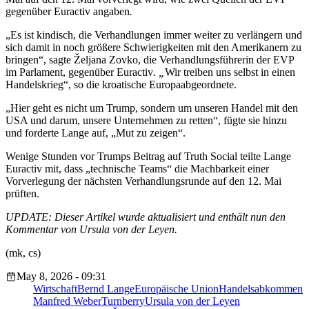
gegenüber Euractiv angaben
.
„Es ist kindisch, die Verhandlungen immer weiter zu verlängern und
sich damit in noch größere Schwierigkeiten mit den Amerikanern zu
bringen“, sagte Željana Zovko, die Verhandlungsführerin der EVP
im Parlament, gegenüber Euractiv
. „
Wir treiben uns selbst in einen
Handelskrieg“, so die kroatische Europaabgeordnete.
„Hier geht es nicht um Trump, sondern um unseren Handel mit den
USA und darum, unsere Unternehmen zu retten“, fügte sie hinzu
und forderte Lange auf, „Mut zu zeigen“.
Wenige Stunden vor Trumps Beitrag auf Truth Social teilte Lange
Euractiv mit, dass „technische Teams“ die Machbarkeit einer
Vorverlegung der nächsten Verhandlungsrunde auf den 12. Mai
prüften.
UPDATE: Dieser Artikel wurde aktualisiert und enthält nun den
Kommentar von Ursula von der Leyen.
(mk, cs)
May 8, 2026 - 09:31
Wirtschaft
Bernd Lange
Europäische Union
Handelsabkommen
Manfred Weber
Turnberry
Ursula von der Leyen