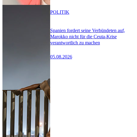
POLITIK
Spanien fordert seine Verbündeten auf,
Marokko nicht für die Ceuta-Krise
verantwortlich zu machen
05.08.2026