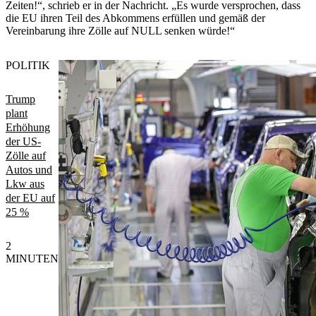
Zeiten!“, schrieb er in der Nachricht. „Es wurde versprochen, dass
die EU ihren Teil des Abkommens erfüllen und gemäß der
Vereinbarung ihre Zölle auf NULL senken würde!“
POLITIK
Trump
plant
Erhöhung
der US-
Zölle auf
Autos und
Lkw aus
der EU auf
25 %
2
MINUTEN