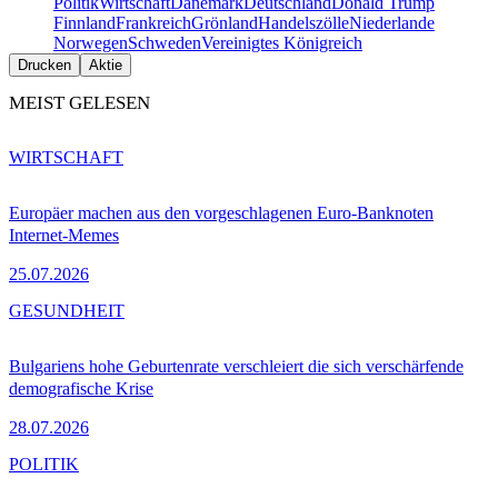
Politik
Wirtschaft
Dänemark
Deutschland
Donald Trump
Finnland
Frankreich
Grönland
Handelszölle
Niederlande
Norwegen
Schweden
Vereinigtes Königreich
Drucken
Aktie
MEIST GELESEN
WIRTSCHAFT
Europäer machen aus den vorgeschlagenen Euro-Banknoten
Internet-Memes
25.07.2026
GESUNDHEIT
Bulgariens hohe Geburtenrate verschleiert die sich verschärfende
demografische Krise
28.07.2026
POLITIK