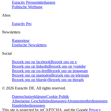
Euractiv Pressemitteilungen
Politische Werbung
Abos
Euractiv Pro
Newsletters
Rapporteur
Englische Newsletters
Social
Bezoek ons op facebook
Bezoek ons op x
Bezoek ons op linkedin
Bezoek ons op youtube
Bezoek ons op rss-feed
Bezoek ons op instagram
Bezoek ons op mastodon
Bezoek ons op telegram
Bezoek ons op bluesky
Bezoek ons op threads
©
2026
Euractiv DE. All rights reserved.
Datenschutzerklärung
Cookie Politik
Allgemeine Geschäftsbedingungen
Abonnementbedingungen
Handelsbedingungen
This site is protected by reCAPTCHA, and the Google
Privacy