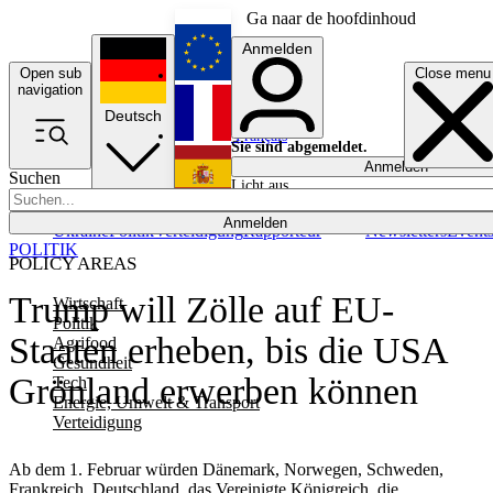
Ga naar de hoofdinhoud
Anmelden
Open sub
Close menu
English
navigation
Deutsch
Français
Sie sind abgemeldet.
Anmelden
Suchen
Licht aus
Español
Anmelden
Ukraine
Politik
Verteidigung
Rapporteur
Newsletters
Event
POLITIK
POLICY AREAS
Trump will Zölle auf EU-
Wirtschaft
Politik
Staaten erheben, bis die USA
Agrifood
Gesundheit
Grönland erwerben können
Tech
Energie, Umwelt & Transport
Verteidigung
Ab dem 1. Februar würden Dänemark, Norwegen, Schweden,
Frankreich, Deutschland, das Vereinigte Königreich, die