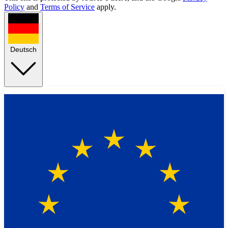
Policy
and
Terms of Service
apply.
Deutsch