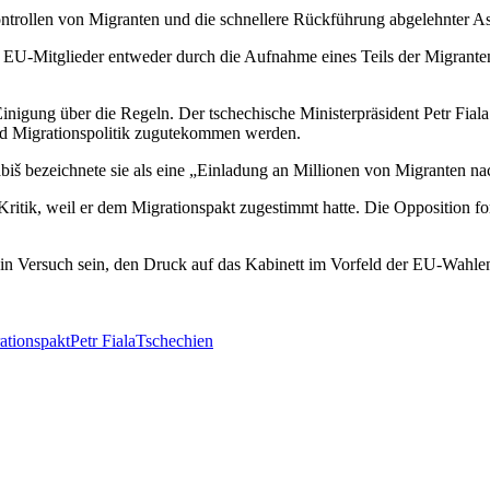
trollen von Migranten und die schnellere Rückführung abgelehnter Asy
EU-Mitglieder entweder durch die Aufnahme eines Teils der Migranten o
nigung über die Regeln. Der tschechische Ministerpräsident Petr Fial
und Migrationspolitik zugutekommen werden.
iš bezeichnete sie als eine „Einladung an Millionen von Migranten na
tik, weil er dem Migrationspakt zugestimmt hatte. Die Opposition for
n Versuch sein, den Druck auf das Kabinett im Vorfeld der EU-Wahlen i
ationspakt
Petr Fiala
Tschechien