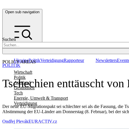
Open sub navigation
Suchen
Ukraine
Politik
Verteidigung
Rapporteur
Newsletters
Event
POLICY AREAS
POLITIK
Wirtschaft
Politik
Tschechien enttäuscht von
Agrifood
Gesundheit
Tech
Energie, Umwelt & Transport
Verteidigung
Der neue EU-Migrationspakt sei schlechter sei als die Fassung, die T
Abstimmung der EU-Länder am Donnerstag (8. Februar), bei der sic
Ondřej Plevák
EURACTIV.cz