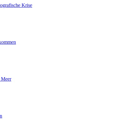
ografische Krise
ankommen
n Meer
en