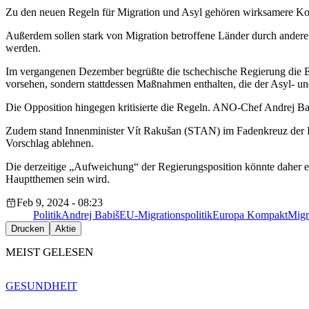
Zu den neuen Regeln für Migration und Asyl gehören wirksamere Kon
Außerdem sollen stark von Migration betroffene Länder durch andere 
werden.
Im vergangenen Dezember begrüßte die tschechische Regierung die Ei
vorsehen, sondern stattdessen Maßnahmen enthalten, die der Asyl- 
Die Opposition hingegen kritisierte die Regeln. ANO-Chef Andrej Bab
Zudem stand Innenminister Vít Rakušan (STAN) im Fadenkreuz der Kri
Vorschlag ablehnen.
Die derzeitige „Aufweichung“ der Regierungsposition könnte daher ei
Hauptthemen sein wird.
Feb 9, 2024 - 08:23
Politik
Andrej Babiš
EU-Migrationspolitik
Europa Kompakt
Migr
Drucken
Aktie
MEIST GELESEN
GESUNDHEIT