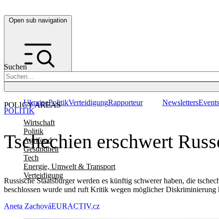
Open sub navigation
Suchen
Ukraine
Politik
Verteidigung
Rapporteur
Newsletters
Event
POLICY AREAS
POLITIK
Wirtschaft
Politik
Tschechien erschwert Russ
Agrifood
Gesundheit
Tech
Energie, Umwelt & Transport
Verteidigung
Russische Staatsbürger werden es künftig schwerer haben, die tschec
beschlossen wurde und ruft Kritik wegen möglicher Diskriminierung 
Aneta Zachová
EURACTIV.cz