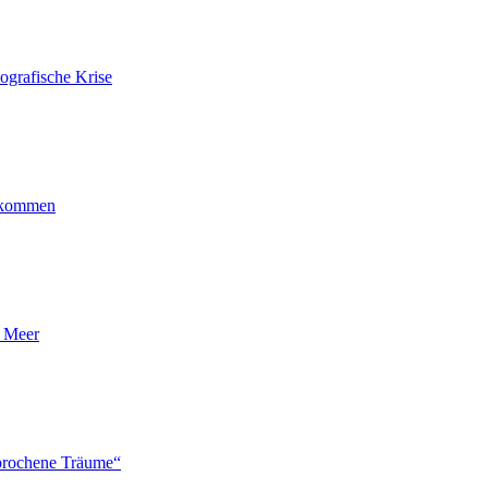
ografische Krise
ankommen
n Meer
brochene Träume“