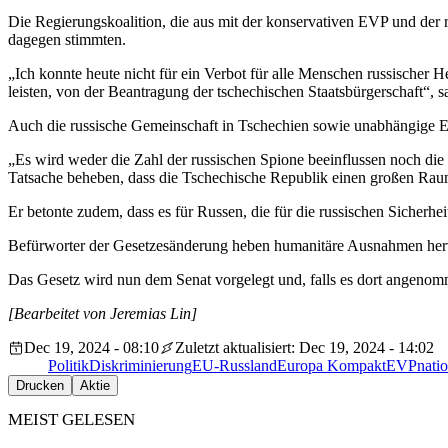
Die Regierungskoalition, die aus mit der konservativen EVP und der
dagegen stimmten.
„Ich konnte heute nicht für ein Verbot für alle Menschen russischer He
leisten, von der Beantragung der tschechischen Staatsbürgerschaft“, 
Auch die russische Gemeinschaft in Tschechien sowie unabhängige Exp
„Es wird weder die Zahl der russischen Spione beeinflussen noch die
Tatsache beheben, dass die Tschechische Republik einen großen Rau
Er betonte zudem, dass es für Russen, die für die russischen Sicherhe
Befürworter der Gesetzesänderung heben humanitäre Ausnahmen hervor
Das Gesetz wird nun dem Senat vorgelegt und, falls es dort angeno
[Bearbeitet von Jeremias Lin]
Dec 19, 2024 - 08:10
Zuletzt aktualisiert: Dec 19, 2024 - 14:02
Politik
Diskriminierung
EU-Russland
Europa Kompakt
EVP
natio
Drucken
Aktie
MEIST GELESEN