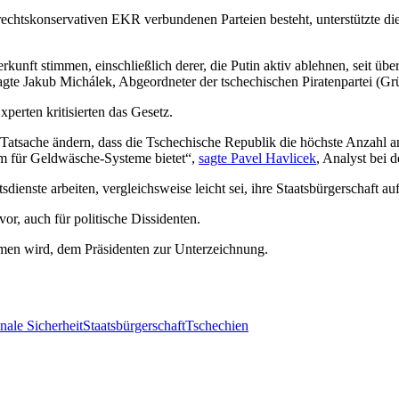
 rechtskonservativen EKR verbundenen Parteien besteht, unterstützte 
rkunft stimmen, einschließlich derer, die Putin aktiv ablehnen, seit übe
sagte Jakub Michálek, Abgeordneter der tschechischen Piratenpartei (Gr
erten kritisierten das Gesetz.
 Tatsache ändern, dass die Tschechische Republik die höchste Anzahl 
m für Geldwäsche-Systeme bietet“,
sagte Pavel Havlicek
, Analyst bei d
itsdienste arbeiten, vergleichsweise leicht sei, ihre Staatsbürgerschaf
, auch für politische Dissidenten.
mmen wird, dem Präsidenten zur Unterzeichnung.
nale Sicherheit
Staatsbürgerschaft
Tschechien