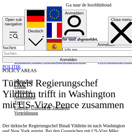
Ga naar de hoofdinhoud
Anmelden
Open sub
Close menu
English
navigation
Deutsch
Français
Sie sind abgemeldet.
Anmelden
Suchen
Licht aus
Español
Anmelden
Ukraine
Politik
Verteidigung
Rapporteur
Newsletters
Event
POLITIK
POLICY AREAS
Türkeis Regierungschef
Wirtschaft
Politik
Yildirim trifft in Washington
Agrifood
Gesundheit
mit US-Vize Pence zusammen
Tech
Energie, Umwelt & Transport
Verteidigung
Der türkische Regierungschef Binali Yildirim ist nach Washington
und New York gereist. Bei den Gesprächen mit US-Vize Mike