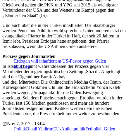
Gleichwohl gelten die PKK und YPG seit 2015 als wichtigster
Verbündeter der USA und des Westens im Kampf gegen den
„Islamischen Staat“ (IS).
Und auch über die in der Türkei inhaftierten US-Staatsbürger
werden Pence und Yildirim wohl sprechen. Unter anderem sitzt ein
evangelikaler Pfarrer in der Türkei in Haft, der seit 20 Jahren in
Izmir lebt. Präsident Erdoğan hatte angeboten, den Pfarrer
freizulassen, wenn die USA ihnen Gülen ausliefere.
Prozess gegen Journalisten
Erdogan will inhaftiertem US-Pastor gegen Gülen
In Istanbul beginnt währenddessen der Prozess gegen vier
tauschen
Mitarbeiter der regierungskritischen Zeitung ‚Sözcü‘. Angeklagt
sind der Eigentümer Burak Akbay
und drei Mitarbeiter. Die Onlinechefin Mediha Olgun, der Izmir-
Korrespondent Gökmen Ulu und die Finanzchefin Yonca Kaleli
werden wegen ‚Propaganda‘ für die Gülen-Bewegung
angeklagt. Seit dem Putschversuch gegen Erdoğan wurden in der
Türkei fast 150 Medien geschlossen und mehr als hundert
Journalisten festgenommen. Kritiker werfen dem türkischen
Präsidenten vor, die Pressefreiheit immer weiter zu beschneiden.
Nov 7, 2017 - 13:04
Politik
Binali Yildirim
EU-Außenpolitik
Fethullah Gülen