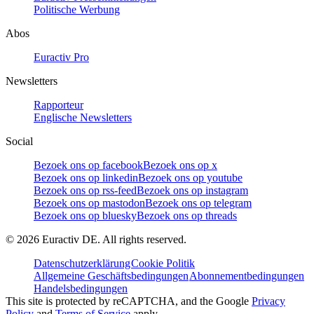
Politische Werbung
Abos
Euractiv Pro
Newsletters
Rapporteur
Englische Newsletters
Social
Bezoek ons op facebook
Bezoek ons op x
Bezoek ons op linkedin
Bezoek ons op youtube
Bezoek ons op rss-feed
Bezoek ons op instagram
Bezoek ons op mastodon
Bezoek ons op telegram
Bezoek ons op bluesky
Bezoek ons op threads
©
2026
Euractiv DE. All rights reserved.
Datenschutzerklärung
Cookie Politik
Allgemeine Geschäftsbedingungen
Abonnementbedingungen
Handelsbedingungen
This site is protected by reCAPTCHA, and the Google
Privacy
Policy
and
Terms of Service
apply.