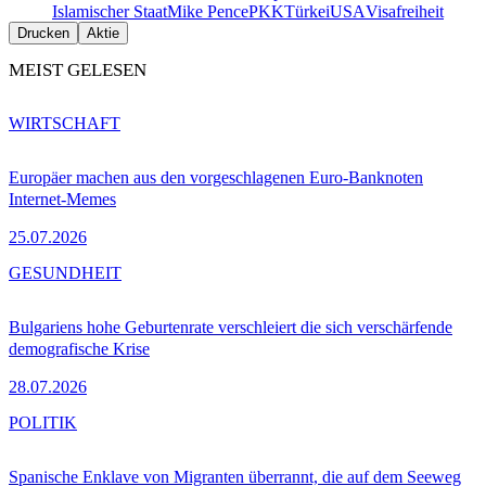
Islamischer Staat
Mike Pence
PKK
Türkei
USA
Visafreiheit
Drucken
Aktie
MEIST GELESEN
WIRTSCHAFT
Europäer machen aus den vorgeschlagenen Euro-Banknoten
Internet-Memes
25.07.2026
GESUNDHEIT
Bulgariens hohe Geburtenrate verschleiert die sich verschärfende
demografische Krise
28.07.2026
POLITIK
Spanische Enklave von Migranten überrannt, die auf dem Seeweg