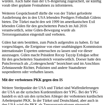
würden. Auch habe man der US-Regierung zugesichert, sie künftig
vorab über geplante Festnahmen zu informieren.
Weiteren Gesprächsstoff dürfte die von der Türkei geforderte
Auslieferung des in den USA lebenden Predigers Fethullah Gülens
bieten. Die Türkei macht den seit 1999 im amerikanischen Exil
lebenden Gülen für den gescheiterten Putsch im Juli 2016
verantwortlich, seine Gülen-Bewegung wurde als
Terrororganisation eingestuft und verboten.
Gülen hat stets bestritten, zum Putsch aufgerufen zu haben. Er hat
vorgeschlagen, die Ereignisse von einer unabhängigen Kommission
internationaler Experten untersuchen zu lassen und vor dieser
auszusagen. Gülen macht Präsident Recep Tayyip Erdoğan selbst
für den gescheiterten Staatsstreich verantwortlich. Doeser hatte den
Putschversuch als „Gottesgeschenk“ bezeichnet und im Anschluss
Zehntausende Richter, Polizisten und andere Staatsdiener
suspendieren oder verhaften lassen.
Mit der verbotenen PKK gegen den IS
Weitere Streitpunkte der USA und Türkei sind Waffenlieferungen
der USA an die syrischen Kurdenmilizen der YPG. Bei der YPG
handelt es sich um den syrischen Ableger der verbotenen kurdischen
Arbeiterpartei PKK. In der Türkei und Deutschland, aber auch in
den USA wird die PKK als Terrororganisationen eingestuft.