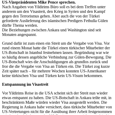
US-Vizepräsidenten Mike Pence sprechen.
Nach Angaben von Yildirims Büro soll es bei dem Treffen unter
anderem um den Visastreit, den Krieg in Syrien und den Kampf
gegen den Terrorismus gehen. Aber auch die von der Türkei
geforderte Auslieferung des islamischen Predigers Fethulla Gülen
dürfte Thema werden.
Die Beziehungen zwischen Ankara und Washington sind seit
Monaten angespannt.
Grund dafür ist zum einen ein Streit um die Vergabe von Visa. Vor
rund einem Monat hatte die Türkei einen türkischer Mitarbeiter der
US-Botschaft in Istanbul festnehmen lassen. Begründung war wie
so häufig dessen angebliche Verbindung zur Gülen-Bewegung. Die
US-Botschaft wies die Anschuldigungen als grundlos zurück und
fror die die Vergabe von Visa an Türken ein. Die Türkei zog kurze
Zeit später nach – für mehrere Wochen konnten US-Amerikaner
keine türkischen Visa und Türken kein US-Visum bekommen.
Entspannung im Visastreit
Vor Yildirims Reise in die USA scheint sich der Streit nun wieder
etwas entspannt zu haben. Die US-Botschaft in Ankara teilte mit, in
beschränktem Maße würden wieder Visa ausgestellt werden. Die
Regierung in Ankara habe versichert, dass türkische Mitarbeiter von
US-Vertretungen nicht für die Ausübung ihrer Arbeit festgenommen