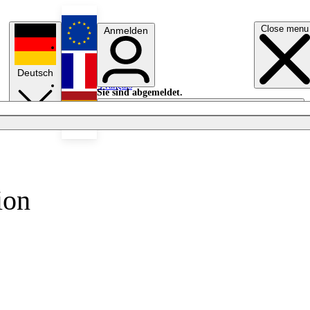
Close menu
Anmelden
English
Deutsch
Français
Sie sind abgemeldet.
Anmelden
Licht aus
Español
ion