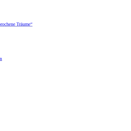
brochene Träume“
en