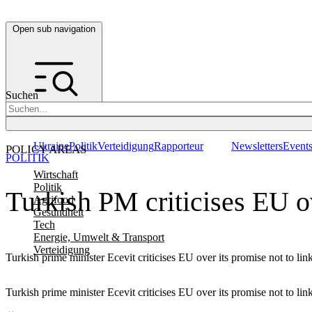
Open sub navigation
Suchen
Ukraine
Politik
Verteidigung
Rapporteur
Newsletters
Event
POLICY AREAS
POLITIK
Wirtschaft
Politik
Turkish PM criticises EU o
Agrifood
Gesundheit
Tech
Energie, Umwelt & Transport
Verteidigung
Turkish prime minister Ecevit criticises EU over its promise not to lin
Turkish prime minister Ecevit criticises EU over its promise not to lin