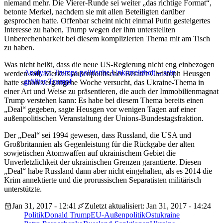
niemand mehr. Die Vierer-Runde sei weiter „das richtige Format“,
betonte Merkel, nachdem sie mit allen Beteiligten darüber
gesprochen hatte. Offenbar scheint nicht einmal Putin gesteigertes
Interesse zu haben, Trump wegen der ihm unterstellten
Unberechenbarkeit bei diesem komplizierten Thema mit am Tisch
zu haben.
Was nicht heißt, dass die neue US-Regierung nicht eng einbezogen
Analyse: Trumps politische Unkorrektheit – sein
werden soll. Merkels außenpolitischer Berater Christoph Heusgen
größter Trumpf
hatte schon vergangene Woche versucht, das Ukraine-Thema in
einer Art und Weise zu präsentieren, die auch der Immobilienmagnat
Trump verstehen kann: Es habe bei diesem Thema bereits einen
„Deal“ gegeben, sagte Heusgen vor wenigen Tagen auf einer
außenpolitischen Veranstaltung der Unions-Bundestagsfraktion.
Der „Deal“ sei 1994 gewesen, dass Russland, die USA und
Großbritannien als Gegenleistung für die Rückgabe der alten
sowjetischen Atomwaffen auf ukrainischem Gebiet die
Unverletzlichkeit der ukrainischen Grenzen garantierte. Diesen
„Deal“ habe Russland dann aber nicht eingehalten, als es 2014 die
Krim annektierte und die prorussischen Separatisten militärisch
unterstützte.
Jan 31, 2017 - 12:41
Zuletzt aktualisiert: Jan 31, 2017 - 14:24
Politik
Donald Trump
EU-Außenpolitik
Ostukraine