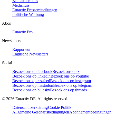
Kontaktiere uns
Mediahuis
Euractiv Pressemitteilungen
Politische Werbung
Abos
Euractiv Pro
Newsletters
Rapporteur
Englische Newsletters
Social
Bezoek ons op facebook
Bezoek ons op x
Bezoek ons op linkedin
Bezoek ons op youtube
Bezoek ons op rss-feed
Bezoek ons op instagram
Bezoek ons op mastodon
Bezoek ons op telegram
Bezoek ons op bluesky
Bezoek ons op threads
©
2026
Euractiv DE. All rights reserved.
Datenschutzerklärung
Cookie Politik
Allgemeine Geschäftsbedingungen
Abonnementbedingungen