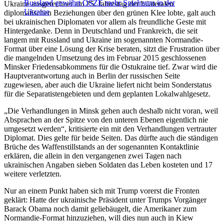
Russland gewährt OSZE mehr Spielraum in der
Ukraine ausgerechnet am 25. Jahrestag der bilateralen
Ukraine
diplomatischen Beziehungen über den grünen Klee lobte, galt auch
bei ukrainischen Diplomaten vor allem als freundliche Geste mit
Hintergedanke. Denn in Deutschland und Frankreich, die seit
langem mit Russland und Ukraine im sogenannten Normandie-
Format über eine Lösung der Krise beraten, sitzt die Frustration über
die mangelnden Umsetzung des im Februar 2015 geschlossenen
Minsker Friedensabkommens für die Ostukraine tief. Zwar wird die
Hauptverantwortung auch in Berlin der russischen Seite
zugewiesen, aber auch die Ukraine liefert nicht beim Sonderstatus
für die Separatistengebieten und dem geplanten Lokalwahlgesetz.
„Die Verhandlungen in Minsk gehen auch deshalb nicht voran, weil
Absprachen an der Spitze von den unteren Ebenen eigentlich nie
umgesetzt werden“, kritisierte ein mit den Verhandlungen vertrauter
Diplomat. Dies gelte für beide Seiten. Das dürfte auch die ständigen
Brüche des Waffenstillstands an der sogenannten Kontaktlinie
erklären, die allein in den vergangenen zwei Tagen nach
ukrainischen Angaben sieben Soldaten das Leben kosteten und 17
weitere verletzten.
Nur an einem Punkt haben sich mit Trump vorerst die Fronten
geklärt: Hatte der ukrainische Präsident unter Trumps Vorgänger
Barack Obama noch damit geliebäugelt, die Amerikaner zum
Normandie-Format hinzuziehen, will dies nun auch in Kiew