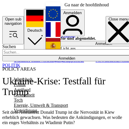
Ga naar de hoofdinhoud
Anmelden
Open sub
Close menu
English
navigation
Deutsch
Français
Sie sind abgemeldet.
Anmelden
Suchen
Licht aus
Español
Anmelden
Ukraine
Politik
Verteidigung
Rapporteur
Newsletters
Event
POLITIK
POLICY AREAS
Ukraine-Krise: Testfall für
Wirtschaft
Politik
Trump
Agrifood
Gesundheit
Tech
Energie, Umwelt & Transport
Verteidigung
Seit dem Amtsantritt Donald Trump ist die Nervosität in Kiew
erheblich gewachsen. Was bedeuten die Ankündigungen, er wolle
ein enges Verhältnis zu Wladimir Putin?