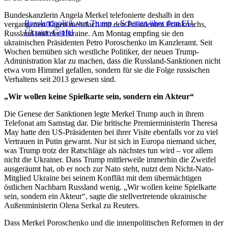
Bundeskanzlerin Angela Merkel telefonierte deshalb in den
Russlandpolitik von Trump – Schatten über dem EU-
vergangenen Tagen mehrfach mit den Präsidenten Frankreichs,
Ukraine-Gipfel
Russland und der Ukraine. Am Montag empfing sie den
ukrainischen Präsidenten Petro Poroschenko im Kanzleramt. Seit
Wochen bemühen sich westliche Politiker, der neuen Trump-
Administration klar zu machen, dass die Russland-Sanktionen nicht
etwa vom Himmel gefallen, sondern für sie die Folge russischen
Verhaltens seit 2013 gewesen sind.
„Wir wollen keine Spielkarte sein, sondern ein Akteur“
Die Genese der Sanktionen legte Merkel Trump auch in ihrem
Telefonat am Samstag dar. Die britische Premierministerin Theresa
May hatte den US-Präsidenten bei ihrer Visite ebenfalls vor zu viel
Vertrauen in Putin gewarnt. Nur ist sich in Europa niemand sicher,
was Trump trotz der Ratschläge als nächstes tun wird – vor allem
nicht die Ukrainer. Dass Trump mittlerweile immerhin die Zweifel
ausgeräumt hat, ob er noch zur Nato steht, nutzt dem Nicht-Nato-
Mitglied Ukraine bei seinem Konflikt mit dem übermächtigen
östlichen Nachbarn Russland wenig. „Wir wollen keine Spielkarte
sein, sondern ein Akteur“, sagte die stellvertretende ukrainische
Außenministerin Olena Serkal zu Reuters.
Dass Merkel Poroschenko und die innenpolitischen Reformen in der