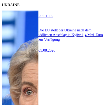
UKRAINE
POLITIK
Die EU stellt der Ukraine nach dem
tödlichen Anschlag in Kyjiw 1,4 Mrd. Euro
zur Verfügung
05.08.2026