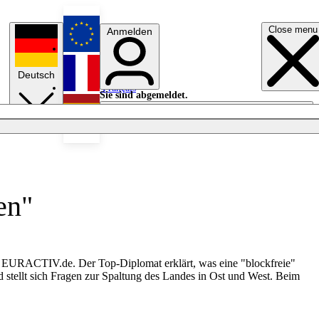
Close menu
Anmelden
English
Deutsch
Français
Sie sind abgemeldet.
Anmelden
Licht aus
Español
en"
mit EURACTIV.de. Der Top-Diplomat erklärt, was eine "blockfreie"
nd stellt sich Fragen zur Spaltung des Landes in Ost und West. Beim