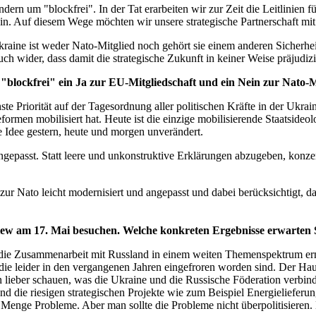
dern um "blockfrei". In der Tat erarbeiten wir zur Zeit die Leitlinien 
n. Auf diesem Wege möchten wir unsere strategische Partnerschaft mit
kraine ist weder Nato-Mitglied noch gehört sie einem anderen Sicherhei
ch wider, dass damit die strategische Zukunft in keiner Weise präjudizi
lockfrei" ein Ja zur EU-Mitgliedschaft und ein Nein zur Nato-Mi
hste Priorität auf der Tagesordnung aller politischen Kräfte in der Ukra
ormen mobilisiert hat. Heute ist die einzige mobilisierende Staatsideol
 Idee gestern, heute und morgen unverändert.
 angepasst. Statt leere und unkonstruktive Erklärungen abzugeben, konze
ur Nato leicht modernisiert und angepasst und dabei berücksichtigt, da
am 17. Mai besuchen. Welche konkreten Ergebnisse erwarten Sie
die Zusammenarbeit mit Russland in einem weiten Themenspektrum erne
ie leider in den vergangenen Jahren eingefroren worden sind. Der Haup
 lieber schauen, was die Ukraine und die Russische Föderation verbind
 die riesigen strategischen Projekte wie zum Beispiel Energielieferung
enge Probleme. Aber man sollte die Probleme nicht überpolitisieren. L