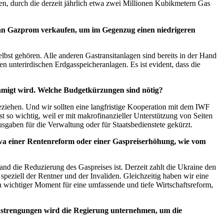
zen, durch die derzeit jährlich etwa zwei Millionen Kubikmetern Gas
 an Gazprom verkaufen, um im Gegenzug einen niedrigeren
bst gehören. Alle anderen Gastransitanlagen sind bereits in der Hand
 unterirdischen Erdgasspeicheranlagen. Es ist evident, dass die
migt wird. Welche Budgetkürzungen sind nötig?
eziehen. Und wir sollten eine langfristige Kooperation mit dem IWF
t so wichtig, weil er mit makrofinanzieller Unterstützung von Seiten
gaben für die Verwaltung oder für Staatsbedienstete gekürzt.
a einer Rentenreform oder einer Gaspreiserhöhung, wie vom
and die Reduzierung des Gaspreises ist. Derzeit zahlt die Ukraine den
eziell der Rentner und der Invaliden. Gleichzeitig haben wir eine
 ein wichtiger Moment für eine umfassende und tiefe Wirtschaftsreform,
Anstrengungen wird die Regierung unternehmen, um die