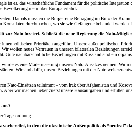
e ist es, das wirtschaftliche Fundament für die politische Integration 
re Bevölkerung mehr über Europa erfährt.
zeiten. Damals mussten die Bürger eine Befragung im Büro der Kommuni
n den Konsulaten durchmachen, wo sie wie Gefangene behandelt werden.
 zur Nato forciert. Schließt die neue Regierung die Nato-Mitglie
r innenpolitischen Prioritäten angeführt. Unsere außenpolitischen Prior
 Wir wollen neues Vertrauen in unseren bilateralen Beziehungen erreich
. Gute nachbarschaftliche Beziehungen mit Russland sind ein organische
ch würde es eine Modernisierung unseres Nato-Ansatzes nennen. Wir müs
tärken. Wir sind dafür, unsere Beziehungen mit der Nato weiterzuentwi
ßeren Nato-Einsätzen teilnimmt – vom Irak über Afghanistan und Kosovo 
en. Aber wir machen lieber zuerst unsere Hausaufgaben und erfüllen uns
t aus?
der Tagesordnung.
orbereitet, in dem die ukrainische Außenpolitik als “neutral” da