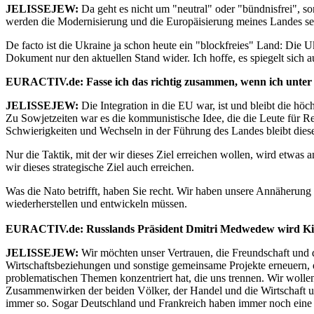
JELISSEJEW:
Da geht es nicht um "neutral" oder "bündnisfrei", son
werden die Modernisierung und die Europäisierung meines Landes sei
De facto ist die Ukraine ja schon heute ein "blockfreies" Land: Die U
Dokument nur den aktuellen Stand wider. Ich hoffe, es spiegelt sich au
EURACTIV.de: Fasse ich das richtig zusammen, wenn ich unter "b
JELISSEJEW:
Die Integration in die EU war, ist und bleibt die höc
Zu Sowjetzeiten war es die kommunistische Idee, die die Leute für Ref
Schwierigkeiten und Wechseln in der Führung des Landes bleibt diese
Nur die Taktik, mit der wir dieses Ziel erreichen wollen, wird etwas
wir dieses strategische Ziel auch erreichen.
Was die Nato betrifft, haben Sie recht. Wir haben unsere Annäherung z
wiederherstellen und entwickeln müssen.
EURACTIV.de: Russlands Präsident Dmitri Medwedew wird Kiew 
JELISSEJEW:
Wir möchten unser Vertrauen, die Freundschaft und 
Wirtschaftsbeziehungen und sonstige gemeinsame Projekte erneuern, d
problematischen Themen konzentriert hat, die uns trennen. Wir wollen
Zusammenwirken der beiden Völker, der Handel und die Wirtschaft und
immer so. Sogar Deutschland und Frankreich haben immer noch eine M