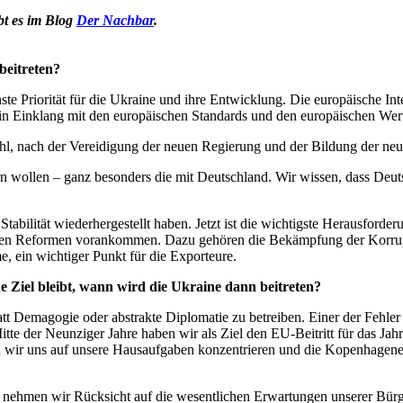
t es im Blog
Der Nachbar
.
eitreten?
chste Priorität für die Ukraine und ihre Entwicklung. Die europäische 
in Einklang mit den europäischen Standards und den europäischen Wer
wahl, nach der Vereidigung der neuen Regierung und der Bildung der ne
 wollen – ganz besonders die mit Deutschland. Wir wissen, dass Deutsch
tabilität wiederhergestellt haben. Jetzt ist die wichtigste Herausforderu
schen Reformen vorankommen. Dazu gehören die Bekämpfung der Korrupti
, ein wichtiger Punkt für die Exporteure.
Ziel bleibt, wann wird die Ukraine dann beitreten?
tatt Demagogie oder abstrakte Diplomatie zu betreiben. Einer der Fehle
Mitte der Neunziger Jahre haben wir als Ziel den EU-Beitritt für das Ja
 wir uns auf unsere Hausaufgaben konzentrieren und die Kopenhagener K
 nehmen wir Rücksicht auf die wesentlichen Erwartungen unserer Bür