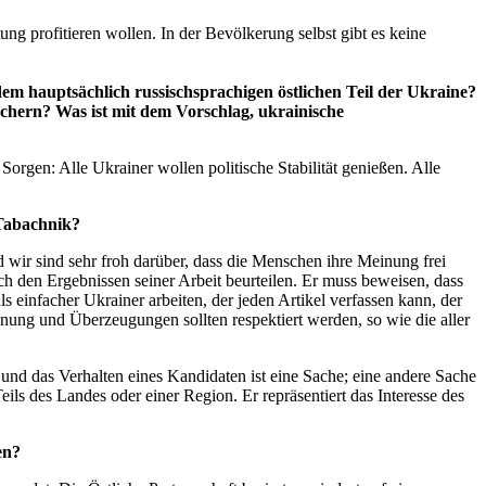
 profitieren wollen. In der Bevölkerung selbst gibt es keine
m hauptsächlich russischsprachigen östlichen Teil der Ukraine?
chern? Was ist mit dem Vorschlag, ukrainische
rgen: Alle Ukrainer wollen politische Stabilität genießen. Alle
 Tabachnik?
nd wir sind sehr froh darüber, dass die Menschen ihre Meinung frei
ch den Ergebnissen seiner Arbeit beurteilen. Er muss beweisen, dass
als einfacher Ukrainer arbeiten, der jeden Artikel verfassen kann, der
inung und Überzeugungen sollten respektiert werden, so wie die aller
nd das Verhalten eines Kandidaten ist eine Sache; eine andere Sache
eils des Landes oder einer Region. Er repräsentiert das Interesse des
en?