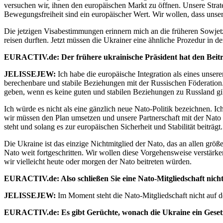
versuchen wir, ihnen den europäischen Markt zu öffnen. Unsere Strategi
Bewegungsfreiheit sind ein europäischer Wert. Wir wollen, dass unse
Die jetzigen Visabestimmungen erinnern mich an die früheren Sowjet
reisen durften. Jetzt müssen die Ukrainer eine ähnliche Prozedur i
EURACTIV.de: Der frühere ukrainische Präsident hat den Beitritt
JELISSEJEW:
Ich habe die europäische Integration als eines unsere
berechenbare und stabile Beziehungen mit der Russischen Föderation.
geben, wenn es keine guten und stabilen Beziehungen zu Russland gibt
Ich würde es nicht als eine gänzlich neue Nato-Politik bezeichnen. I
wir müssen den Plan umsetzen und unsere Partnerschaft mit der Nato s
steht und solang es zur europäischen Sicherheit und Stabilität beiträgt.
Die Ukraine ist das einzige Nichtmitglied der Nato, das an allen grö
Nato weit fortgeschritten. Wir wollen diese Vorgehensweise verstärk
wir vielleicht heute oder morgen der Nato beitreten würden.
EURACTIV.de: Also schließen Sie eine Nato-Mitgliedschaft nich
JELISSEJEW:
Im Moment steht die Nato-Mitgliedschaft nicht auf 
EURACTIV.de: Es gibt Gerüchte, wonach die Ukraine ein Gesetz v