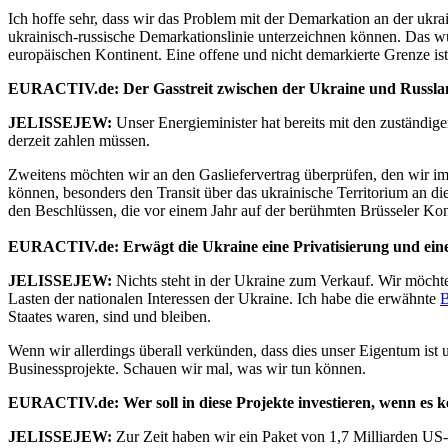
Ich hoffe sehr, dass wir das Problem mit der Demarkation an der u
ukrainisch-russische Demarkationslinie unterzeichnen können. Das wür
europäischen Kontinent. Eine offene und nicht demarkierte Grenze ist 
EURACTIV.de: Der Gasstreit zwischen der Ukraine und Russland 
JELISSEJEW:
Unser Energieminister hat bereits mit den zuständig
derzeit zahlen müssen.
Zweitens möchten wir an den Gasliefervertrag überprüfen, den wir im 
können, besonders den Transit über das ukrainische Territorium an d
den Beschlüssen, die vor einem Jahr auf der berühmten Brüsseler Ko
EURACTIV.de: Erwägt die Ukraine eine Privatisierung und eine
JELISSEJEW:
Nichts steht in der Ukraine zum Verkauf. Wir möchte
Lasten der nationalen Interessen der Ukraine. Ich habe die erwähnte
B
Staates waren, sind und bleiben.
Wenn wir allerdings überall verkünden, dass dies unser Eigentum ist 
Businessprojekte. Schauen wir mal, was wir tun können.
EURACTIV.de: Wer soll in diese Projekte investieren, wenn es ke
JELISSEJEW:
Zur Zeit haben wir ein Paket von 1,7 Milliarden US-