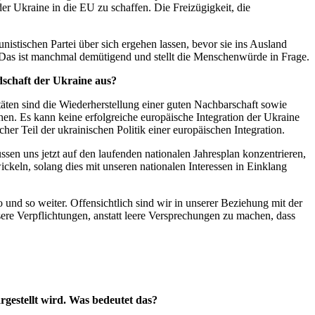
der Ukraine in die EU zu schaffen. Die Freizügigkeit, die
stischen Partei über sich ergehen lassen, bevor sie ins Ausland
 Das ist manchmal demütigend und stellt die Menschenwürde in Frage.
dschaft der Ukraine aus?
itäten sind die Wiederherstellung einer guten Nachbarschaft sowie
en. Es kann keine erfolgreiche europäische Integration der Ukraine
r Teil der ukrainischen Politik einer europäischen Integration.
sen uns jetzt auf den laufenden nationalen Jahresplan konzentrieren,
ckeln, solang dies mit unseren nationalen Interessen in Einklang
und so weiter. Offensichtlich sind wir in unserer Beziehung mit der
ere Verpflichtungen, anstatt leere Versprechungen zu machen, dass
rgestellt wird. Was bedeutet das?