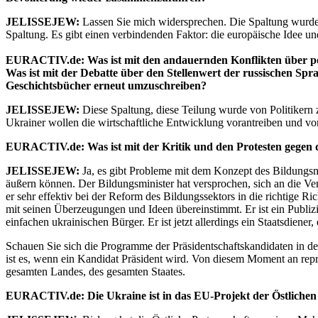
JELISSEJEW:
Lassen Sie mich widersprechen. Die Spaltung wurde n
Spaltung. Es gibt einen verbindenden Faktor: die europäische Idee und
EURACTIV.de: Was ist mit den andauernden Konflikten über polit
Was ist mit der Debatte über den Stellenwert der russischen Sp
Geschichtsbücher erneut umzuschreiben?
JELISSEJEW:
Diese Spaltung, diese Teilung wurde von Politikern 
Ukrainer wollen die wirtschaftliche Entwicklung vorantreiben und von i
EURACTIV.de: Was ist mit der Kritik und den Protesten gegen 
JELISSEJEW:
Ja, es gibt Probleme mit dem Konzept des Bildungsmini
äußern können. Der Bildungsminister hat versprochen, sich an die Ver
er sehr effektiv bei der Reform des Bildungssektors in die richtige Ric
mit seinen Überzeugungen und Ideen übereinstimmt. Er ist ein Publizi
einfachen ukrainischen Bürger. Er ist jetzt allerdings ein Staatsdiener,
Schauen Sie sich die Programme der Präsidentschaftskandidaten in d
ist es, wenn ein Kandidat Präsident wird. Von diesem Moment an repräse
gesamten Landes, des gesamten Staates.
EURACTIV.de: Die Ukraine ist in das EU-Projekt der Östlichen 