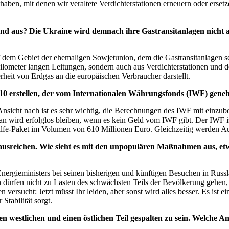
haben, mit denen wir veraltete Verdichterstationen erneuern oder erset
and aus? Die Ukraine wird demnach ihre Gastransitanlagen nicht
f dem Gebiet der ehemaligen Sowjetunion, dem die Gastransitanlagen sel
ometer langen Leitungen, sondern auch aus Verdichterstationen und den
erheit von Erdgas an die europäischen Verbraucher darstellt.
0 erstellen, der vom Internationalen Währungsfonds (IWF) geneh
 Ansicht nach ist es sehr wichtig, die Berechnungen des IWF mit einzub
lan wird erfolglos bleiben, wenn es kein Geld vom IWF gibt. Der IWF is
lfe-Paket im Volumen von 610 Millionen Euro. Gleichzeitig werden Aus
sreichen. Wie sieht es mit den unpopulären Maßnahmen aus, etw
nergieministers bei seinen bisherigen und künftigen Besuchen in Russl
rfen nicht zu Lasten des schwächsten Teils der Bevölkerung gehen, sp
 versucht: Jetzt müsst Ihr leiden, aber sonst wird alles besser. Es ist
tabilität sorgt.
n westlichen und einen östlichen Teil gespalten zu sein. Welche 