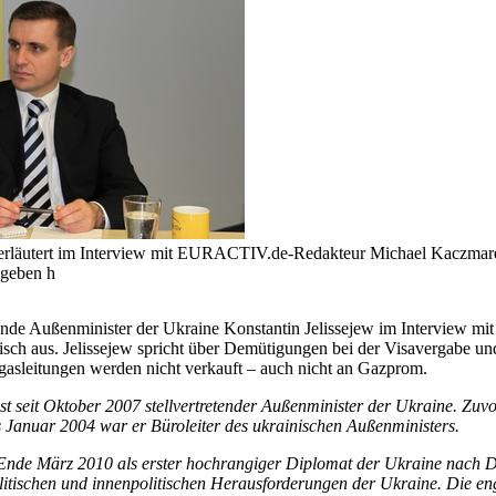
) erläutert im Interview mit EURACTIV.de-Redakteur Michael Kaczmare
egeben h
etende Außenminister der Ukraine Konstantin Jelissejew im Interview 
orisch aus. Jelissejew spricht über Demütigungen bei der Visavergabe u
dgasleitungen werden nicht verkauft – auch nicht an Gazprom.
t seit Oktober 2007 stellvertretender Außenminister der Ukraine. Zuvor
Januar 2004 war er Büroleiter des ukrainischen Außenministers.
Ende März 2010 als erster hochrangiger Diplomat der Ukraine nach De
itischen und innenpolitischen Herausforderungen der Ukraine. Die en