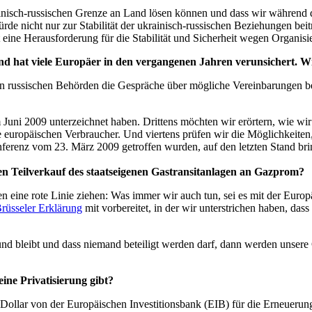
krainisch-russischen Grenze an Land lösen können und dass wir währe
de nicht nur zur Stabilität der ukrainisch-russischen Beziehungen bei
eine Herausforderung für die Stabilität und Sicherheit wegen Organisiert
hat viele Europäer in den vergangenen Jahren verunsichert. Wie 
en russischen Behörden die Gespräche über mögliche Vereinbarungen be
Juni 2009 unterzeichnet haben. Drittens möchten wir erörtern, wie wir 
ie europäischen Verbraucher. Und viertens prüfen wir die Möglichkeiten
nferenz vom 23. März 2009 getroffen wurden, auf den letzten Stand bri
n Teilverkauf des staatseigenen Gastransitanlagen an Gazprom?
n eine rote Linie ziehen: Was immer wir auch tun, sei es mit der Europ
rüsseler Erklärung
mit vorbereitet, in der wir unterstrichen haben, das
und bleibt und dass niemand beteiligt werden darf, dann werden unsere 
ine Privatisierung gibt?
Dollar von der Europäischen Investitionsbank (EIB) für die Erneuerun