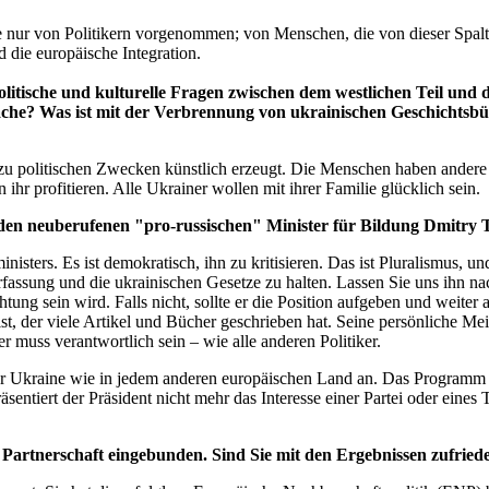
ur von Politikern vorgenommen; von Menschen, die von dieser Spaltung
 die europäische Integration.
ische und kulturelle Fragen zwischen dem westlichen Teil und de
rache? Was ist mit der Verbrennung von ukrainischen Geschichtsbü
zu politischen Zwecken künstlich erzeugt. Die Menschen haben andere So
hr profitieren. Alle Ukrainer wollen mit ihrer Familie glücklich sein.
den neuberufenen "pro-russischen" Minister für Bildung Dmitry
sters. Es ist demokratisch, ihn zu kritisieren. Das ist Pluralismus, u
fassung und die ukrainischen Gesetze zu halten. Lassen Sie uns ihn na
htung sein wird. Falls nicht, sollte er die Position aufgeben und weiter 
st, der viele Artikel und Bücher geschrieben hat. Seine persönliche Me
 er muss verantwortlich sein – wie alle anderen Politiker.
er Ukraine wie in jedem anderen europäischen Land an. Das Programm u
ntiert der Präsident nicht mehr das Interesse einer Partei oder eines T
Partnerschaft eingebunden. Sind Sie mit den Ergebnissen zufried