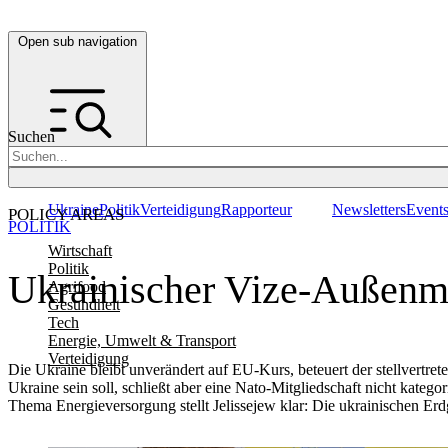
Open sub navigation
Suchen
Ukraine
Politik
Verteidigung
Rapporteur
Newsletters
Event
POLICY AREAS
POLITIK
Wirtschaft
Politik
Ukrainischer Vize-Außenmin
Agrifood
Gesundheit
Tech
Energie, Umwelt & Transport
Verteidigung
Die Ukraine bleibt unverändert auf EU-Kurs, beteuert der stellvertr
Ukraine sein soll, schließt aber eine Nato-Mitgliedschaft nicht kateg
Thema Energieversorgung stellt Jelissejew klar: Die ukrainischen Er