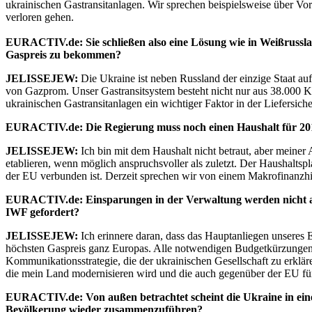
ukrainischen Gastransitanlagen. Wir sprechen beispielsweise über Vor
verloren gehen.
EURACTIV.de: Sie schließen also eine Lösung wie in Weißrussl
Gaspreis zu bekommen?
JELISSEJEW:
Die Ukraine ist neben Russland der einzige Staat au
von Gazprom. Unser Gastransitsystem besteht nicht nur aus 38.000 Kil
ukrainischen Gastransitanlagen ein wichtiger Faktor in der Liefersich
EURACTIV.de: Die Regierung muss noch einen Haushalt für 201
JELISSEJEW:
Ich bin mit dem Haushalt nicht betraut, aber meiner
etablieren, wenn möglich anspruchsvoller als zuletzt. Der Haushaltsp
der EU verbunden ist. Derzeit sprechen wir von einem Makrofinanzhi
EURACTIV.de: Einsparungen in der Verwaltung werden nicht au
IWF gefordert?
JELISSEJEW:
Ich erinnere daran, dass das Hauptanliegen unseres E
höchsten Gaspreis ganz Europas. Alle notwendigen Budgetkürzungen dü
Kommunikationsstrategie, die der ukrainischen Gesellschaft zu erklären
die mein Land modernisieren wird und die auch gegenüber der EU für S
EURACTIV.de: Von außen betrachtet scheint die Ukraine in eine
Bevölkerung wieder zusammenzuführen?