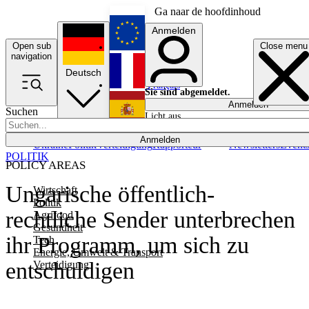
Ga naar de hoofdinhoud
Anmelden
Open sub
Close menu
English
navigation
Deutsch
Français
Sie sind abgemeldet.
Anmelden
Suchen
Licht aus
Español
Anmelden
Ukraine
Politik
Verteidigung
Rapporteur
Newsletters
Event
POLITIK
POLICY AREAS
Ungarische öffentlich-
Wirtschaft
Politik
rechtliche Sender unterbrechen
Agrifood
Gesundheit
ihr Programm, um sich zu
Tech
Energie, Umwelt & Transport
entschuldigen
Verteidigung