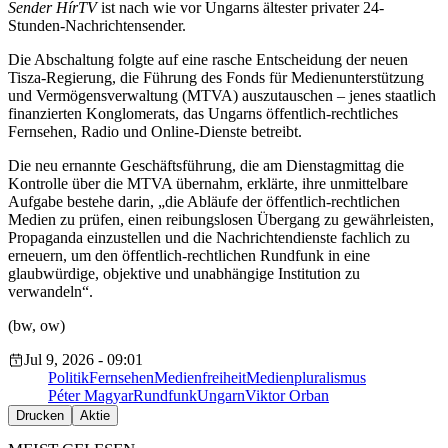
Sender HírTV
ist nach wie vor Ungarns ältester privater 24-
Stunden-Nachrichtensender.
Die Abschaltung folgte auf eine rasche Entscheidung der neuen
Tisza-Regierung, die Führung des Fonds für Medienunterstützung
und Vermögensverwaltung (MTVA) auszutauschen – jenes staatlich
finanzierten Konglomerats, das Ungarns öffentlich-rechtliches
Fernsehen, Radio und Online-Dienste betreibt.
Die neu ernannte Geschäftsführung, die am Dienstagmittag die
Kontrolle über die MTVA übernahm, erklärte, ihre unmittelbare
Aufgabe bestehe darin, „die Abläufe der öffentlich-rechtlichen
Medien zu prüfen, einen reibungslosen Übergang zu gewährleisten,
Propaganda einzustellen und die Nachrichtendienste fachlich zu
erneuern, um den öffentlich-rechtlichen Rundfunk in eine
glaubwürdige, objektive und unabhängige Institution zu
verwandeln“.
(bw, ow)
Jul 9, 2026 - 09:01
Politik
Fernsehen
Medienfreiheit
Medienpluralismus
Péter Magyar
Rundfunk
Ungarn
Viktor Orban
Drucken
Aktie