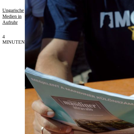
Ungarische
Medien in
Aufruhr
4
MINUTEN