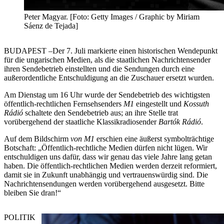
Peter Magyar. [Foto: Getty Images / Graphic by Miriam
Sáenz de Tejada]
BUDAPEST –Der 7. Juli markierte einen historischen Wendepunkt
für die ungarischen Medien, als die staatlichen Nachrichtensender
ihren Sendebetrieb einstellten und die Sendungen durch eine
außerordentliche Entschuldigung an die Zuschauer ersetzt wurden.
Am Dienstag um 16 Uhr wurde der Sendebetrieb des wichtigsten
öffentlich-rechtlichen Fernsehsenders
M1
eingestellt und
Kossuth
Rádió
schaltete den Sendebetrieb aus; an ihre Stelle trat
vorübergehend der staatliche Klassikradiosender
Bartók Rádió
.
Auf dem Bildschirm
von M1
erschien eine äußerst symbolträchtige
Botschaft: „Öffentlich-rechtliche Medien dürfen nicht lügen. Wir
entschuldigen uns dafür, dass wir genau das viele Jahre lang getan
haben. Die öffentlich-rechtlichen Medien werden derzeit reformiert,
damit sie in Zukunft unabhängig und vertrauenswürdig sind. Die
Nachrichtensendungen werden vorübergehend ausgesetzt. Bitte
bleiben Sie dran!“
POLITIK