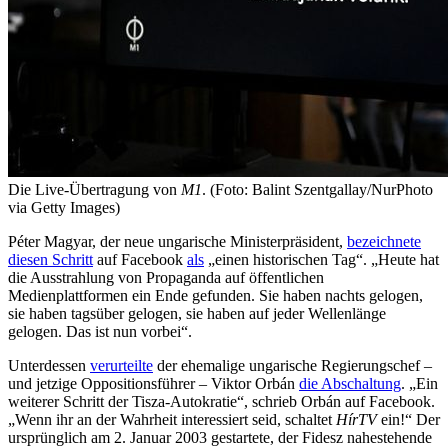
Die Live-Übertragung von
M1
. (Foto: Balint Szentgallay/NurPhoto
via Getty Images)
Péter Magyar, der neue ungarische Ministerpräsident,
bezeichnete
diesen Schritt
auf Facebook
als
„einen historischen Tag“. „Heute hat
die Ausstrahlung von Propaganda auf öffentlichen
Medienplattformen ein Ende gefunden. Sie haben nachts gelogen,
sie haben tagsüber gelogen, sie haben auf jeder Wellenlänge
gelogen. Das ist nun vorbei“.
Unterdessen
verurteilte
der ehemalige ungarische Regierungschef –
und jetzige Oppositionsführer –
Viktor Orbán
die Abschaltung
. „Ein
weiterer Schritt der Tisza-Autokratie“, schrieb Orbán auf Facebook.
„Wenn ihr an der Wahrheit interessiert seid, schaltet
HírTV
ein!“ Der
ursprünglich am 2. Januar 2003 gestartete, der Fidesz nahestehende