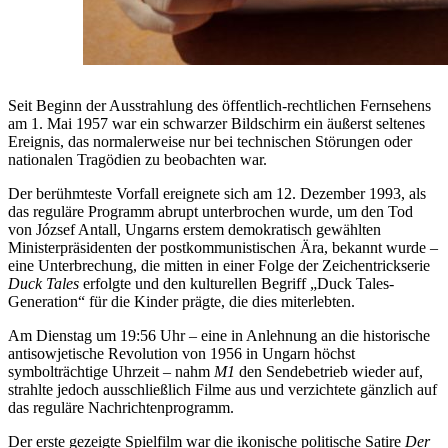
Seit Beginn der Ausstrahlung des öffentlich-rechtlichen Fernsehens
am 1. Mai 1957 war ein schwarzer Bildschirm ein äußerst seltenes
Ereignis, das normalerweise nur bei technischen Störungen oder
nationalen Tragödien zu beobachten war.
Der berühmteste Vorfall ereignete sich am 12. Dezember 1993, als
das reguläre Programm abrupt unterbrochen wurde, um den Tod
von József Antall, Ungarns erstem demokratisch gewählten
Ministerpräsidenten der postkommunistischen Ära, bekannt wurde –
eine Unterbrechung, die mitten in einer Folge der Zeichentrickserie
Duck Tales
erfolgte und den kulturellen Begriff „Duck Tales-
Generation“ für die Kinder prägte, die dies miterlebten.
Am Dienstag um 19:56 Uhr – eine
in Anlehnung an die historische
antisowjetische Revolution von 1956 in Ungarn höchst
symbolträchtige Uhrzeit – nahm
M1
den Sendebetrieb wieder auf,
strahlte jedoch ausschließlich Filme aus und verzichtete gänzlich auf
das reguläre Nachrichtenprogramm.
Der erste gezeigte Spielfilm war die ikonische politische Satire
Der