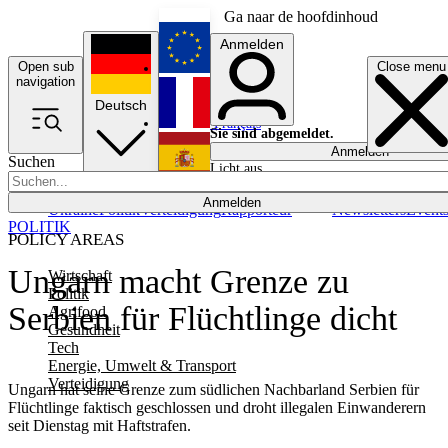
Ga naar de hoofdinhoud
Anmelden
Open sub
Close menu
English
navigation
Deutsch
Français
Sie sind abgemeldet.
Anmelden
Suchen
Licht aus
Español
Anmelden
Ukraine
Politik
Verteidigung
Rapporteur
Newsletters
Event
POLITIK
POLICY AREAS
Ungarn macht Grenze zu
Wirtschaft
Politik
Serbien für Flüchtlinge dicht
Agrifood
Gesundheit
Tech
Energie, Umwelt & Transport
Verteidigung
Ungarn hat seine Grenze zum südlichen Nachbarland Serbien für
Flüchtlinge faktisch geschlossen und droht illegalen Einwanderern
seit Dienstag mit Haftstrafen.