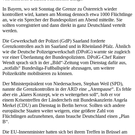
In Bayern, wo seit Sonntag die Grenze zu Österreich wieder
kontrolliert wird, kamen am Montag dennoch etwa 1000 Flüchtlinge
an, wie ein Sprecher der Bundespolizei am Abend mitteilte. Sie
sollten vorregistriert und dann direkt in ganz Deutschland verteilt
werden.
Die Gewerkschaft der Polizei (GdP) Saarland forderte
Grenzkontrollen auch im Saarland und in Rheinland-Pfalz. Ähnlich
wie die Deutsche Polizeigewerkschaft (DPolG) warnte sie zugleich
vor einer Überlastung der Bundespolizisten. DPolG-Chef Rainer
Wendt sprach sich in der „Bild“-Zeitung vom Dienstag dafür aus,
„notfalls“ Bundesliga-Fußballspiele abzusagen, um weitere
Polizeikräfte mobilisieren zu können.
Der Ministerpräsident von Niedersachsen, Stephan Weil (SPD),
nannte die Grenzkontrollen in der ARD eine „Atempause“. Es fehle
aber ein „klares Konzept, wie es weitergehen soll“, hob er vor
einem Krisentreffen der Länderchefs mit Bundeskanzlerin Angela
Merkel (CDU) am Dienstag in Berlin hervor. Sollten sich andere
europäische Staaten weiter weigern, eine größere Zahl von
Flüchtlingen aufzunehmen, dann brauche Deutschland einen „Plan
B“.
Die EU-Innenminister hatten sich bei ihrem Treffen in Brüssel am