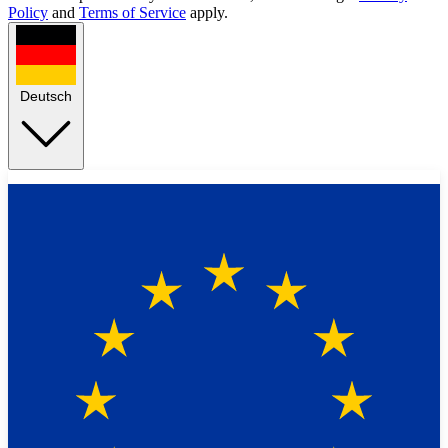
Policy
and
Terms of Service
apply.
Deutsch