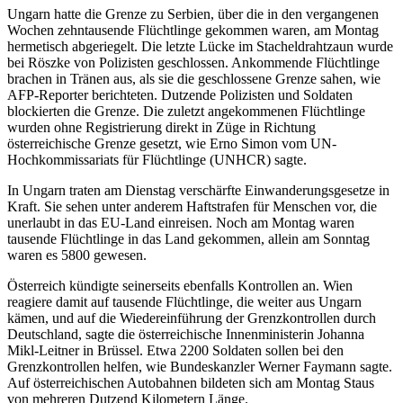
Ungarn hatte die Grenze zu Serbien, über die in den vergangenen
Wochen zehntausende Flüchtlinge gekommen waren, am Montag
hermetisch abgeriegelt. Die letzte Lücke im Stacheldrahtzaun wurde
bei Röszke von Polizisten geschlossen. Ankommende Flüchtlinge
brachen in Tränen aus, als sie die geschlossene Grenze sahen, wie
AFP-Reporter berichteten. Dutzende Polizisten und Soldaten
blockierten die Grenze. Die zuletzt angekommenen Flüchtlinge
wurden ohne Registrierung direkt in Züge in Richtung
österreichische Grenze gesetzt, wie Erno Simon vom UN-
Hochkommissariats für Flüchtlinge (UNHCR) sagte.
In Ungarn traten am Dienstag verschärfte Einwanderungsgesetze in
Kraft. Sie sehen unter anderem Haftstrafen für Menschen vor, die
unerlaubt in das EU-Land einreisen. Noch am Montag waren
tausende Flüchtlinge in das Land gekommen, allein am Sonntag
waren es 5800 gewesen.
Österreich kündigte seinerseits ebenfalls Kontrollen an. Wien
reagiere damit auf tausende Flüchtlinge, die weiter aus Ungarn
kämen, und auf die Wiedereinführung der Grenzkontrollen durch
Deutschland, sagte die österreichische Innenministerin Johanna
Mikl-Leitner in Brüssel. Etwa 2200 Soldaten sollen bei den
Grenzkontrollen helfen, wie Bundeskanzler Werner Faymann sagte.
Auf österreichischen Autobahnen bildeten sich am Montag Staus
von mehreren Dutzend Kilometern Länge.