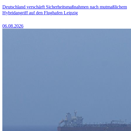
Deutschland verschärft Sicherheitsmaßnahmen nach mutmaßlichem
Hybridangriff auf den Flughafen Leipzig
06.08.2026