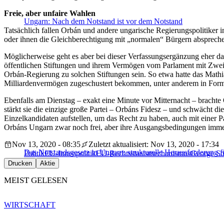
Freie, aber unfaire Wahlen
Ungarn: Nach dem Notstand ist vor dem Notstand
Tatsächlich fallen Orbán und andere ungarische Regierungspolitiker 
oder ihnen die Gleichberechtigung mit „normalen“ Bürgern absprech
Möglicherweise geht es aber bei dieser Verfassungsergänzung eher dar
öffentlichen Stiftungen und ihrem Vermögen vom Parlament mit Zwei-
Orbán-Regierung zu solchen Stiftungen sein. So etwa hatte das Mathia
Milliardenvermögen zugeschustert bekommen, unter anderem in Form
Ebenfalls am Dienstag – exakt eine Minute vor Mitternacht – bracht
stärkt sie die einzige große Partei – Orbáns Fidesz – und schwächt di
Einzelkandidaten aufstellen, um das Recht zu haben, auch mit einer P
Orbáns Ungarn zwar noch frei, aber ihre Ausgangsbedingungen immer
Nov 13, 2020 - 08:35
Zuletzt aktualisiert: Nov 13, 2020 - 17:34
Das Notstandsgesetz in Ungarn: strukturelle Herausforderung f
Politik
EU-Innenpolitik
EU-Rechtsstaatsmechanismus
George So
Drucken
Aktie
MEIST GELESEN
WIRTSCHAFT