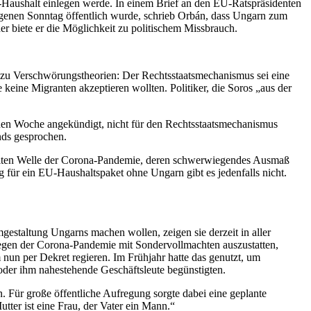
-Haushalt einlegen werde. In einem Brief an den EU-Ratspräsidenten
genen Sonntag öffentlich wurde, schrieb Orbán, dass Ungarn zum
er biete er die Möglichkeit zu politischem Missbrauch.
h zu Verschwörungstheorien: Der Rechtsstaatsmechanismus sei eine
keine Migranten akzeptieren wollten. Politiker, die Soros „aus der
nen Woche angekündigt, nicht für den Rechtsstaatsmechanismus
nds gesprochen.
weiten Welle der Corona-Pandemie, deren schwerwiegendes Ausmaß
 für ein EU-Haushaltspaket ohne Ungarn gibt es jedenfalls nicht.
estaltung Ungarns machen wollen, zeigen sie derzeit in aller
wegen der Corona-Pandemie mit Sondervollmachten auszustatten,
 nun per Dekret regieren. Im Frühjahr hatte das genutzt, um
oder ihm nahestehende Geschäftsleute begünstigten.
 Für große öffentliche Aufregung sorgte dabei eine geplante
ter ist eine Frau, der Vater ein Mann.“