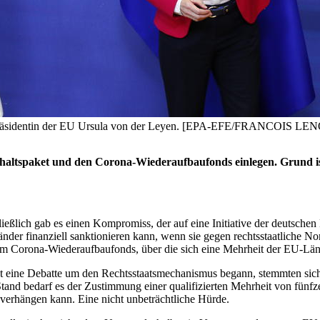
spräsidentin der EU Ursula von der Leyen. [EPA-EFE/FRANCOIS LE
altspaket und den Corona-Wiederaufbaufonds einlegen. Grund ist
ießlich gab es einen Kompromiss, der auf eine Initiative der deutsch
nder finanziell sanktionieren kann, wenn sie gegen rechtsstaatliche
Corona-Wiederaufbaufonds, über die sich eine Mehrheit der EU-Lände
pt eine Debatte um den Rechtsstaatsmechanismus begann, stemmten sich
Stand bedarf es der Zustimmung einer qualifizierten Mehrheit von fün
erhängen kann. Eine nicht unbeträchtliche Hürde.