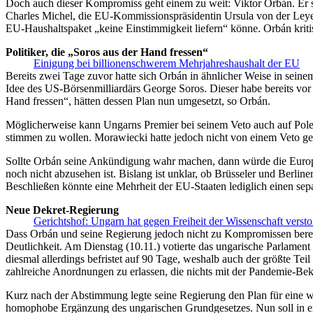
Doch auch dieser Kompromiss geht einem zu weit: Viktor Orbán. Er s
Charles Michel, die EU-Kommissionspräsidentin Ursula von der Leye
EU-Haushaltspaket „keine Einstimmigkeit liefern“ könne. Orbán kritis
Politiker, die „Soros aus der Hand fressen“
Einigung bei billionenschwerem Mehrjahreshaushalt der EU
Bereits zwei Tage zuvor hatte sich Orbán in ähnlicher Weise in sein
Idee des US-Börsenmilliardärs George Soros. Dieser habe bereits vor 
Hand fressen“, hätten dessen Plan nun umgesetzt, so Orbán.
Möglicherweise kann Ungarns Premier bei seinem Veto auch auf Pole
stimmen zu wollen. Morawiecki hatte jedoch nicht von einem Veto 
Sollte Orbán seine Ankündigung wahr machen, dann würde die Europä
noch nicht abzusehen ist. Bislang ist unklar, ob Brüsseler und Berl
Beschließen könnte eine Mehrheit der EU-Staaten lediglich einen se
Neue Dekret-Regierung
Gerichtshof: Ungarn hat gegen Freiheit der Wissenschaft verst
Dass Orbán und seine Regierung jedoch nicht zu Kompromissen bereit 
Deutlichkeit. Am Dienstag (10.11.) votierte das ungarische Parlame
diesmal allerdings befristet auf 90 Tage, weshalb auch der größte Te
zahlreiche Anordnungen zu erlassen, die nichts mit der Pandemie-Bek
Kurz nach der Abstimmung legte seine Regierung den Plan für eine we
homophobe Ergänzung des ungarischen Grundgesetzes. Nun soll in ein