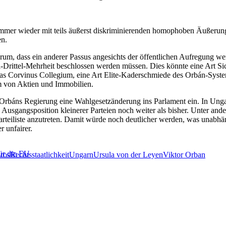
immer wieder mit teils äußerst diskriminierenden homophoben Äußerung
en.
um, dass ein anderer Passus angesichts der öffentlichen Aufregung wen
Drittel-Mehrheit beschlossen werden müssen. Dies könnte eine Art Si
s Corvinus Collegium, eine Art Elite-Kaderschmiede des Orbán-Systems,
 von Aktien und Immobilien.
e Orbáns Regierung eine Wahlgesetzänderung ins Parlament ein. In Unga
e Ausgangsposition kleinerer Parteien noch weiter als bisher. Unter and
arteiliste anzutreten. Damit würde noch deutlicher werden, was unabhä
 unfairer.
ür die EU
ros
Rechtsstaatlichkeit
Ungarn
Ursula von der Leyen
Viktor Orban