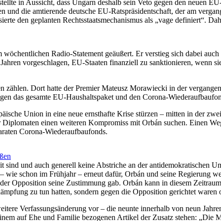
tellte in Aussicht, dass Ungarn deshalb sein Veto gegen den neuen EU
n und die amtierende deutsche EU-Ratspräsidentschaft, der am vergan
ierte den geplanten Rechtsstaatsmechanismus als „vage definiert“. Dah
em wöchentlichen Radio-Statement geäußert. Er verstieg sich dabei auc
Jahren vorgeschlagen, EU-Staaten finanziell zu sanktionieren, wenn sie 
n zählen. Dort hatte der Premier Mateusz Morawiecki in der vergange
gegen das gesamte EU-Haushaltspaket und den Corona-Wiederaufbaufo
ische Union in eine neue ernsthafte Krise stürzen – mitten in der z
iner Diplomaten einen weiteren Kompromiss mit Orbán suchen. Einen Weg
paraten Corona-Wiederaufbaufonds.
oßen
sind und auch generell keine Abstriche an der antidemokratischen Umg
nt – wie schon im Frühjahr – erneut dafür, Orbán und seine Regierung 
il der Opposition seine Zustimmung gab. Orbán kann in diesem Zeitraum
ämpfung zu tun hatten, sondern gegen die Opposition gerichtet waren 
itere Verfassungsänderung vor – die neunte innerhalb von neun Jahren.
em auf Ehe und Familie bezogenen Artikel der Zusatz stehen: „Die Mut