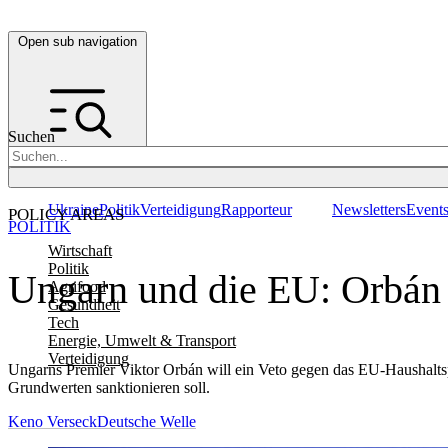
Open sub navigation
Suchen
Ukraine
Politik
Verteidigung
Rapporteur
Newsletters
Event
POLICY AREAS
POLITIK
Wirtschaft
Politik
Ungarn und die EU: Orbán
Agrifood
Gesundheit
Tech
Energie, Umwelt & Transport
Verteidigung
Ungarns Premier Viktor Orbán will ein Veto gegen das EU-Haushalts
Grundwerten sanktionieren soll.
Keno Verseck
Deutsche Welle