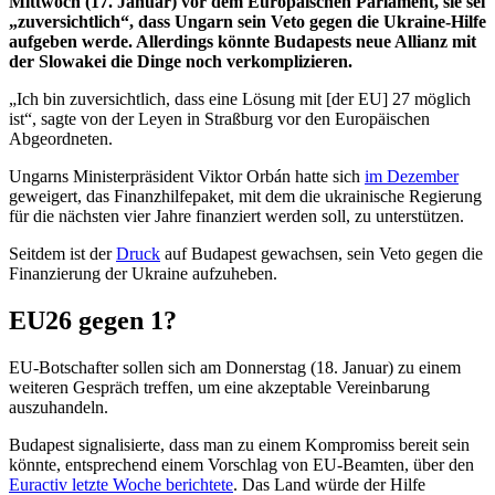
Mittwoch (17. Januar) vor dem Europäischen Parlament, sie sei
„zuversichtlich“, dass Ungarn sein Veto gegen die Ukraine-Hilfe
aufgeben werde. Allerdings könnte Budapests neue Allianz mit
der Slowakei die Dinge noch verkomplizieren.
„Ich bin zuversichtlich, dass eine Lösung mit [der EU] 27 möglich
ist“, sagte von der Leyen in Straßburg vor den Europäischen
Abgeordneten.
Ungarns Ministerpräsident Viktor Orbán hatte sich
im Dezember
geweigert, das Finanzhilfepaket, mit dem die ukrainische Regierung
für die nächsten vier Jahre finanziert werden soll, zu unterstützen.
Seitdem ist der
Druck
auf Budapest gewachsen, sein Veto gegen die
Finanzierung der Ukraine aufzuheben.
EU26 gegen 1?
EU-Botschafter sollen sich am Donnerstag (18. Januar) zu einem
weiteren Gespräch treffen, um eine akzeptable Vereinbarung
auszuhandeln.
Budapest signalisierte, dass man zu einem Kompromiss bereit sein
könnte, entsprechend einem Vorschlag von EU-Beamten, über den
Euractiv letzte Woche berichtete
. Das Land würde der Hilfe