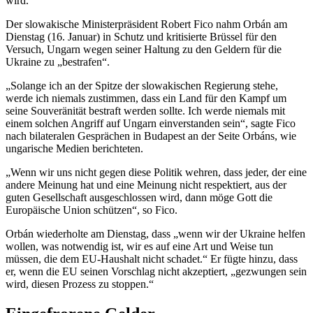
wird.
Der slowakische Ministerpräsident Robert Fico nahm Orbán am
Dienstag (16. Januar) in Schutz und kritisierte Brüssel für den
Versuch, Ungarn wegen seiner Haltung zu den Geldern für die
Ukraine zu „bestrafen“.
„Solange ich an der Spitze der slowakischen Regierung stehe,
werde ich niemals zustimmen, dass ein Land für den Kampf um
seine Souveränität bestraft werden sollte. Ich werde niemals mit
einem solchen Angriff auf Ungarn einverstanden sein“, sagte Fico
nach bilateralen Gesprächen in Budapest an der Seite Orbáns, wie
ungarische Medien berichteten.
„Wenn wir uns nicht gegen diese Politik wehren, dass jeder, der eine
andere Meinung hat und eine Meinung nicht respektiert, aus der
guten Gesellschaft ausgeschlossen wird, dann möge Gott die
Europäische Union schützen“, so Fico.
Orbán wiederholte am Dienstag, dass „wenn wir der Ukraine helfen
wollen, was notwendig ist, wir es auf eine Art und Weise tun
müssen, die dem EU-Haushalt nicht schadet.“ Er fügte hinzu, dass
er, wenn die EU seinen Vorschlag nicht akzeptiert, „gezwungen sein
wird, diesen Prozess zu stoppen.“