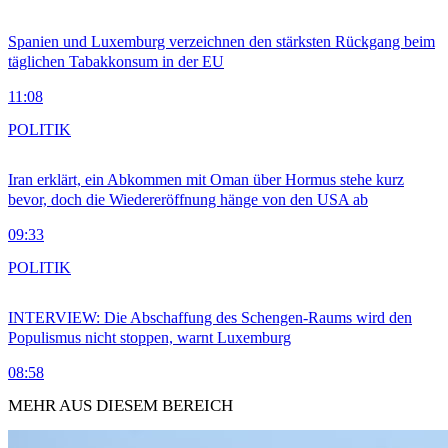
Spanien und Luxemburg verzeichnen den stärksten Rückgang beim
täglichen Tabakkonsum in der EU
11:08
POLITIK
Iran erklärt, ein Abkommen mit Oman über Hormus stehe kurz
bevor, doch die Wiedereröffnung hänge von den USA ab
09:33
POLITIK
INTERVIEW: Die Abschaffung des Schengen-Raums wird den
Populismus nicht stoppen, warnt Luxemburg
08:58
MEHR AUS DIESEM BEREICH