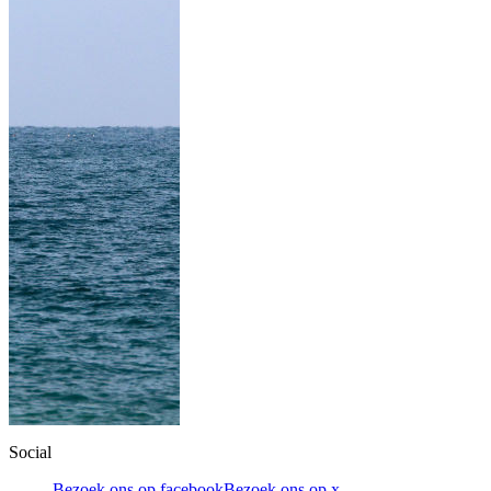
Social
Bezoek ons op facebook
Bezoek ons op x