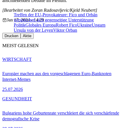
anschließenden Debatte im Plenum.
[Bearbeitet von Zoran Radosavljevic/Kjeld Neubert]
Treffen der EU-Provokateure: Fico und Orbán
Jan 17, 2024 - 14:29
versprechen sich gegenseitige Unterstützung
Politik
Globales Europa
Robert Fico
Ukraine
Ungarn
Ursula von der Leyen
Viktor Orban
Drucken
Aktie
MEIST GELESEN
WIRTSCHAFT
Europäer machen aus den vorgeschlagenen Euro-Banknoten
Internet-Memes
25.07.2026
GESUNDHEIT
Bulgariens hohe Geburtenrate verschleiert die sich verschärfende
demografische Krise