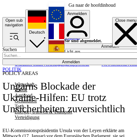
Ga naar de hoofdinhoud
Anmelden
Open sub
Close menu
English
navigation
Deutsch
Français
Sie sind abgemeldet.
Anmelden
Suchen
Licht aus
Español
Anmelden
Ukraine
Politik
Verteidigung
Rapporteur
Newsletters
Event
POLITIK
POLICY AREAS
Ungarns Blockade der
Wirtschaft
Politik
Ukraine-Hilfen: EU trotz
Agrifood
Gesundheit
Unsicherheiten zuversichtlich
Tech
Energie, Umwelt & Transport
Verteidigung
EU-Kommissionspräsidentin Ursula von der Leyen erklärte am
Mittwoch (17. Januar) vor dem Europäischen Parlament, sie sei