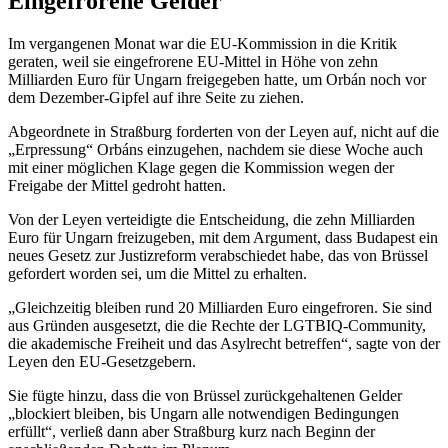
Eingefrorene Gelder
Im vergangenen Monat war die EU-Kommission in die Kritik
geraten, weil sie eingefrorene EU-Mittel in Höhe von zehn
Milliarden Euro für Ungarn freigegeben hatte, um Orbán noch vor
dem Dezember-Gipfel auf ihre Seite zu ziehen.
Abgeordnete in Straßburg forderten von der Leyen auf, nicht auf die
„Erpressung“ Orbáns einzugehen, nachdem sie diese Woche auch
mit einer möglichen Klage gegen die Kommission wegen der
Freigabe der Mittel gedroht hatten.
Von der Leyen verteidigte die Entscheidung, die zehn Milliarden
Euro für Ungarn freizugeben, mit dem Argument, dass Budapest ein
neues Gesetz zur Justizreform verabschiedet habe, das von Brüssel
gefordert worden sei, um die Mittel zu erhalten.
„Gleichzeitig bleiben rund 20 Milliarden Euro eingefroren. Sie sind
aus Gründen ausgesetzt, die die Rechte der LGTBIQ-Community,
die akademische Freiheit und das Asylrecht betreffen“, sagte von der
Leyen den EU-Gesetzgebern.
Sie fügte hinzu, dass die von Brüssel zurückgehaltenen Gelder
„blockiert bleiben, bis Ungarn alle notwendigen Bedingungen
erfüllt“, verließ dann aber Straßburg kurz nach Beginn der