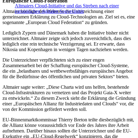
Europäische Cloud-Föderation
Altmaiers Cloud-Initiative und das Streben nach einer
Altmaier kündigte des Weiteren die Unterzeichnung einer
europäischen digitalen Souveränität
gemeinsamen Erklärung zu Cloud-Technologien an. Ziel sei es, eine
sogenannte „European Cloud Federation“ zu gründen.
Lediglich Zypern und Dänemark haben die Initiative bisher nicht
unterzeichnet. Altmaier zeigte sich jedoch zuversichtlich, dass dies
lediglich eine rein technische Verzögerung sei. Er erwarte, dass
Nikosia und Kopenhagen in wenigen Tagen nachziehen werden.
Die Unterzeichner verpflichteten sich zu einer engen
Zusammenarbeit bei der Schaffung europäischer Cloud-Systeme,
die ein „belastbares und wettbewerbsfähiges europäisches Angebot
für die Bedürfnisse des öffentlichen und privaten Sektors“ bieten.
Altmaier sagte weiter: „Diese Charta wird uns helfen, bestehende
Cloud-Infrastrukturen zu vernetzen und das Projekt Gaia-X weiter
zu entwickeln.“ Zu diesem Zweck sieht die Erklärung die Gründung
einer „Europäischen Allianz für Industriedaten und Clouds“ vor, die
von der Kommission gefördert werden soll.
EU-Binnenmarktkommissar Thierry Breton teilte diesbezüglich mit,
die Allianz könne voraussichtlich vor Ende des Jahres ihre Arbeit
aufnehmen. Darüber hinaus sollten die Unterzeichner und die EU-
Exekutive ein „EU-Cloud-Regelwerk“ konzipieren, das die