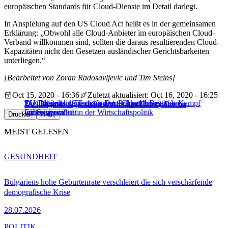
europäischen Standards für Cloud-Dienste im Detail darlegt.
In Anspielung auf den US Cloud Act heißt es in der gemeinsamen
Erklärung: „Obwohl alle Cloud-Anbieter im europäischen Cloud-
Verband willkommen sind, sollten die daraus resultierenden Cloud-
Kapazitäten nicht den Gesetzen ausländischer Gerichtsbarkeiten
unterliegen.“
[Bearbeitet von Zoran Radosavljevic und Tim Steins]
Oct 15, 2020 - 16:36
Zuletzt aktualisiert: Oct 16, 2020 - 16:25
Digitalisierung Europäischer Prägung: Brüssels Kampf
EU-Ratspräsidentschaft: Deutschland zeigt
EU-Digitalchef: Europa muss Cloud-Investitionen
Tech
Digitale Agenda
Peter Altmaier
Thierry Breton
um Souveränität
Führungswillen in der Wirtschaftspolitik
„priorisieren“
Drucken
Aktie
MEIST GELESEN
GESUNDHEIT
Bulgariens hohe Geburtenrate verschleiert die sich verschärfende
demografische Krise
28.07.2026
POLITIK