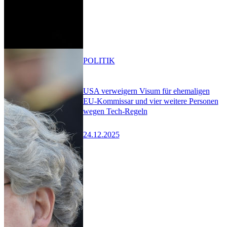
POLITIK
USA verweigern Visum für ehemaligen
EU-Kommissar und vier weitere Personen
wegen Tech-Regeln
24.12.2025