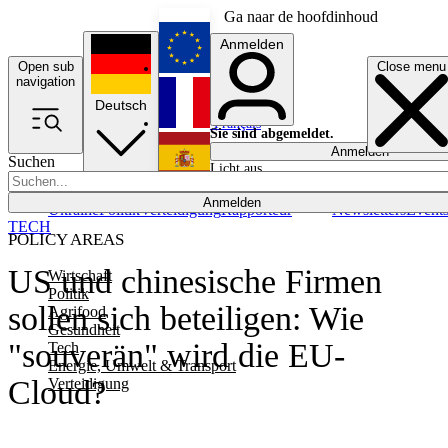
Ga naar de hoofdinhoud
Anmelden
Open sub
Close menu
English
navigation
Deutsch
Français
Sie sind abgemeldet.
Anmelden
Suchen
Licht aus
Español
Anmelden
Ukraine
Politik
Verteidigung
Rapporteur
Newsletters
Event
TECH
POLICY AREAS
US und chinesische Firmen
Wirtschaft
Politik
sollen sich beteiligen: Wie
Agrifood
Gesundheit
"souverän" wird die EU-
Tech
Energie, Umwelt & Transport
Cloud?
Verteidigung