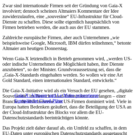
Zwar sind internationale Firmen seit der Gründung von Gaia-X
involviert; dennoch scheinen Altmaiers Kommentare der Idee
zuwiderzulaufen, eine „souveräne“ EU-Infrastruktur für Cloud-
Dienste zu schaffen. Diese sollte eigentlich hauptsächlich von
Firmen betrieben werden, die auch aus der EU stammen.
Zahlreiche europäische Firmen, aber auch Unternehmen „wie
beispielsweise
Google, Microsoft, IBM dürfen teilnehmen,“ betonte
Altmaier am heutigen Donnerstag
.
Wenn Gaia-X letztendlich in Betrieb genommen wird, „
werden US-
oder indische Unternehmen die Möglichkeit haben, ihre Dienste
anzubieten“, so der Minister. Grundvoraussetzung sei, dass die
„Gaia-X-Standards eingehalten werden. So wollen wir eine Art
Gold Standard, einen internationalen Standard, entwickeln.“
Die Gaia-X-Initiative wird als ein Versuch der EU gesehen, „digitale
Gaia-X: Altmaier und Le Maire präsentieren
Souveränität“ im Bereich Cloud-Infrastruktur zu erlangen – einer
Europäische Cloud-Pläne
Branche, die üblicherweise von US-Firmen dominiert wird. Viele in
Europa hatten Bedenken geäußert, dass die Beteiligung der USA an
der Cloud-Infrastruktur des Blocks vor allem die EU-
Datenschutzstandards beeinträchtigen könnte.
Das Projekt zielt daher darauf ab, ein Umfeld zu schaffen, in dem
EU-Daten unter europäischen Datenschutzstandards ausgetauscht