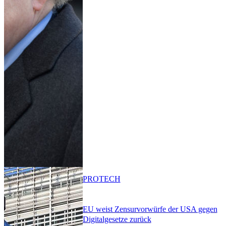
PRO
TECH
EU weist Zensurvorwürfe der USA gegen
Digitalgesetze zurück