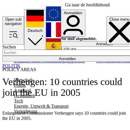
Ga naar de hoofdinhoud
Anmelden
Open sub
Close menu
English
navigation
Deutsch
Français
Sie sind abgemeldet.
Anmelden
Suchen
Licht aus
Español
Anmelden
Ukraine
Politik
Verteidigung
Rapporteur
Newsletters
Event
POLITIK
POLICY AREAS
Verheugen: 10 countries could
Wirtschaft
Politik
join the EU in 2005
Agrifood
Gesundheit
Tech
Energie, Umwelt & Transport
Verteidigung
Enlargement Commissioner Verheugen says 10 countries could join
the EU in 2005.