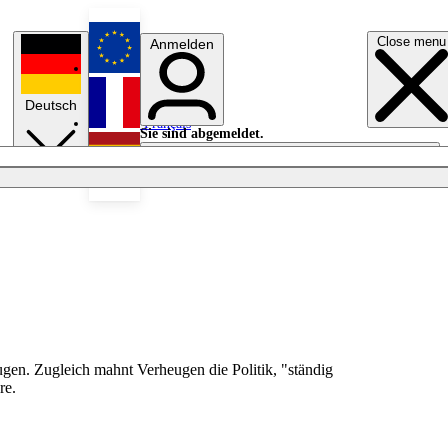
Close menu
Anmelden
English
Deutsch
Français
Sie sind abgemeldet.
Anmelden
Licht aus
Español
en. Zugleich mahnt Verheugen die Politik, "ständig
re.