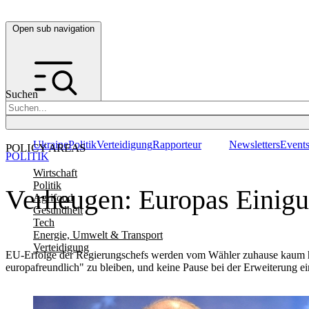
Open sub navigation
Suchen
Ukraine
Politik
Verteidigung
Rapporteur
Newsletters
Event
POLICY AREAS
POLITIK
Wirtschaft
Politik
Verheugen: Europas Einigun
Agrifood
Gesundheit
Tech
Energie, Umwelt & Transport
Verteidigung
EU-Erfolge der Regierungschefs werden vom Wähler zuhause kaum ho
europafreundlich" zu bleiben, und keine Pause bei der Erweiterung ei