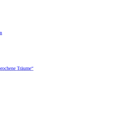
en
brochene Träume“