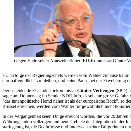
Gegen Ende seiner Amtszeit erinnert EU-Kommissar Günter Verh
EU-Erfolge der Regierungschefs werden vom Wähler zuhause kaum ho
europafreundlich“ zu bleiben, und keine Pause bei der Erweiterung ei
Der scheidende EU-Industriekommissar
Günter Verheugen
(SPD) ha
sagte am Donnerstag im Sender NDR Info, es sei eine große Gefahr, da
"das innenpolitische Hemd näher ist als der europäische Rock", so der
Brüssel erreichen, werden vom Wähler für gewöhnlich nicht honoriert
In der Vergangenheit seien Dinge erreicht worden, die vor 20 Jahren
Währungsunion vollzogen und neue Gebiete der Integration in der Inn
stark genug ist, die Bedürfnisse und Interessen seiner Bürgerinnen un