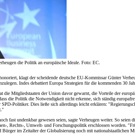
eugen die Politik an europäische Ideale. Foto: EC.
noriert, klagt der scheidende deutsche EU-Kommissar Günter Verheug
nzulegen. Indes debattiert Europa Strategien für die kommenden 30 Jah
t die Mitgliedstaaten der Union davor gewarnt, die Vorteile der europä
ss die Politik die Notwendigkeit nicht erkenne, sich ständig europafre
 SPD-Politiker. Dies ließe sich allerdings leicht erklären: "Regierung
."
 noch fast undenkbar gewesen seien, sagte Verheugen weiter. So seien
en-, Rechts-, Umwelt- und Forschungspolitik erschlossen worden. "Frü
d Bürger im Zeitalter der Globalisierung noch mit nationalstaatlichen Mi