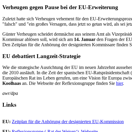
Verheugen gegen Pause bei der EU-Erweiterung
Zuletzt hatte sich Verheugen vehement für den EU-Erweiterungsprozes
"falsch" und "ein großes Versagen, dass jetzt so getan wird, als sei je
Günter Verheugen scheidet demnächst aus seinem Amt als Vizepräsi
Kommissar ablösen soll, wird sich am
14. Januar
den Fragen der EU-P
Den Zeitplan für die Anhörung der designierten Kommissare finden 
EU debattiert Langzeit-Strategie
Wie die strategische Ausrichtung der EU im neuen Jahrzehnt aussehe
die 2010 ausläuft. In die Zeit der spanischen EU-Ratspräsidentschaft (
Europäischen Rat ins Leben gerufen, um eine Vision für Europa zwis
Koolhaas
an. Die Webseite der Reflexionsgruppe finden Sie
hier
.
awr/dpa
Links
EU:
Zeitplan für die Anhörung der designierten EU-Kommission
EU:
Reflexionsguppe (‚Rat der Weisen‘). Webseite.