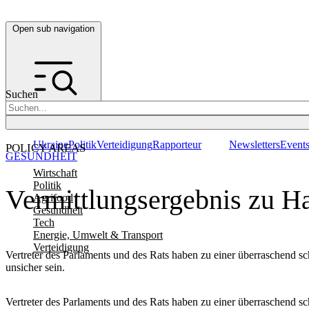
Open sub navigation
Suchen
Ukraine
Politik
Verteidigung
Rapporteur
Newsletters
Event
POLICY AREAS
GESUNDHEIT
Wirtschaft
Politik
Vermittlungsergebnis zu Ha
Agrifood
Gesundheit
Tech
Energie, Umwelt & Transport
Verteidigung
Vertreter des Parlaments und des Rats haben zu einer überraschend s
unsicher sein.
Vertreter des Parlaments und des Rats haben zu einer überraschend s