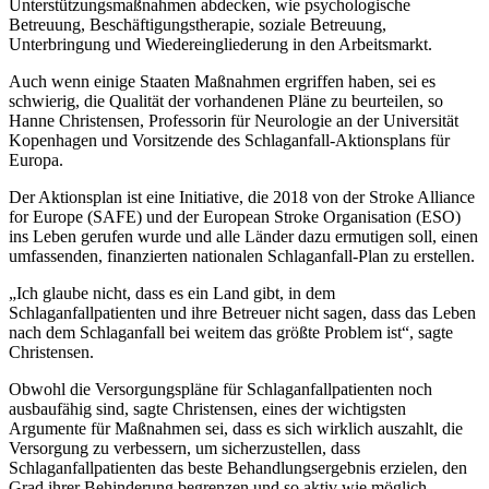
Unterstützungsmaßnahmen abdecken, wie psychologische
Betreuung, Beschäftigungstherapie, soziale Betreuung,
Unterbringung und Wiedereingliederung in den Arbeitsmarkt.
Auch wenn einige Staaten Maßnahmen ergriffen haben, sei es
schwierig, die Qualität der vorhandenen Pläne zu beurteilen, so
Hanne Christensen, Professorin für Neurologie an der Universität
Kopenhagen und Vorsitzende des Schlaganfall-Aktionsplans für
Europa.
Der Aktionsplan ist eine Initiative, die 2018 von der Stroke Alliance
for Europe (SAFE) und der European Stroke Organisation (ESO)
ins Leben gerufen wurde und alle Länder dazu ermutigen soll, einen
umfassenden, finanzierten nationalen Schlaganfall-Plan zu erstellen.
„Ich glaube nicht, dass es ein Land gibt, in dem
Schlaganfallpatienten und ihre Betreuer nicht sagen, dass das Leben
nach dem Schlaganfall bei weitem das größte Problem ist“, sagte
Christensen.
Obwohl die Versorgungspläne für Schlaganfallpatienten noch
ausbaufähig sind, sagte Christensen, eines der wichtigsten
Argumente für Maßnahmen sei, dass es sich wirklich auszahlt, die
Versorgung zu verbessern, um sicherzustellen, dass
Schlaganfallpatienten das beste Behandlungsergebnis erzielen, den
Grad ihrer Behinderung begrenzen und so aktiv wie möglich