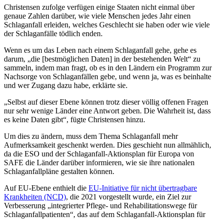
Christensen zufolge verfügen einige Staaten nicht einmal über
genaue Zahlen darüber, wie viele Menschen jedes Jahr einen
Schlaganfall erleiden, welches Geschlecht sie haben oder wie viele
der Schlaganfälle tödlich enden.
Wenn es um das Leben nach einem Schlaganfall gehe, gehe es
darum, „die [bestmöglichen Daten] in der bestehenden Welt“ zu
sammeln, indem man fragt, ob es in den Ländern ein Programm zur
Nachsorge von Schlaganfällen gebe, und wenn ja, was es beinhalte
und wer Zugang dazu habe, erklärte sie.
„Selbst auf dieser Ebene können trotz dieser völlig offenen Fragen
nur sehr wenige Länder eine Antwort geben. Die Wahrheit ist, dass
es keine Daten gibt“, fügte Christensen hinzu.
Um dies zu ändern, muss dem Thema Schlaganfall mehr
Aufmerksamkeit geschenkt werden. Dies geschieht nun allmählich,
da die ESO und der Schlaganfall-Aktionsplan für Europa von
SAFE die Länder darüber informieren, wie sie ihre nationalen
Schlaganfallpläne gestalten können.
Auf EU-Ebene enthielt die
EU-Initiative für nicht übertragbare
Krankheiten (NCD)
, die 2021 vorgestellt wurde, ein Ziel zur
Verbesserung „integrierter Pflege- und Rehabilitationswege für
Schlaganfallpatienten“, das auf dem Schlaganfall-Aktionsplan für