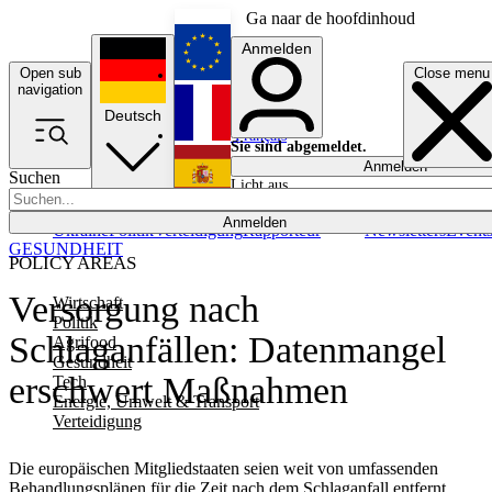
Ga naar de hoofdinhoud
Anmelden
Open sub
Close menu
English
navigation
Deutsch
Français
Sie sind abgemeldet.
Anmelden
Suchen
Licht aus
Español
Anmelden
Ukraine
Politik
Verteidigung
Rapporteur
Newsletters
Event
GESUNDHEIT
POLICY AREAS
Versorgung nach
Wirtschaft
Politik
Schlaganfällen: Datenmangel
Agrifood
Gesundheit
erschwert Maßnahmen
Tech
Energie, Umwelt & Transport
Verteidigung
Die europäischen Mitgliedstaaten seien weit von umfassenden
Behandlungsplänen für die Zeit nach dem Schlaganfall entfernt,