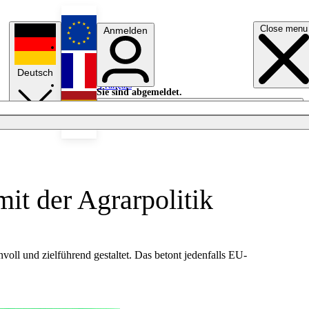
Close menu
Anmelden
English
Deutsch
Français
Sie sind abgemeldet.
Anmelden
Licht aus
Español
it der Agrarpolitik
ll und zielführend gestaltet. Das betont jedenfalls EU-