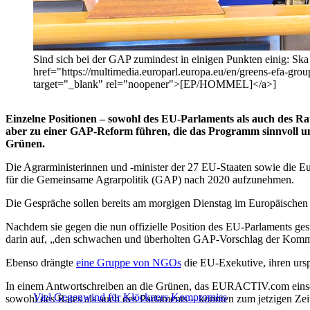
Sind sich bei der GAP zumindest in einigen Punkten einig: Sk
href="https://multimedia.europarl.europa.eu/en/greens-efa-
target="_blank" rel="noopener">[EP/HOMMEL]</a>]
Einzelne Positionen – sowohl des EU-Parlaments als auch des R
aber zu einer GAP-Reform führen, die das Programm sinnvoll un
Grünen.
Die Agrarministerinnen und -minister der 27 EU-Staaten sowie die Eu
für die Gemeinsame Agrarpolitik (GAP) nach 2020 aufzunehmen.
Die Gespräche sollen bereits am morgigen Dienstag im Europäischen
Nachdem sie gegen die nun offizielle Position des EU-Parlaments ge
darin auf, „den schwachen und überholten GAP-Vorschlag der Kommis
Ebenso drängte
eine Gruppe von NGOs
die EU-Exekutive, ihren urs
In einem Antwortschreiben an die Grünen, das EURACTIV.com einsehen
Viel Gegenwind für Klöckners Kompromiss
sowohl des Rates als auch des Parlaments – könnten zum jetzigen Zei