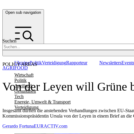
Open sub navigation
Suchen
Ukraine
Politik
Verteidigung
Rapporteur
Newsletters
Event
POLICY AREAS
AGRIFOOD
Wirtschaft
Politik
Von der Leyen will Grüne b
Agrifood
Gesundheit
Tech
Energie, Umwelt & Transport
Verteidigung
Insgesamt dürften die anstehenden Verhandlungen zwischen EU-Staate
Kommissionspräsidentin Ursula von der Leyen in einem Brief an die
Gerardo Fortuna
EURACTIV.com