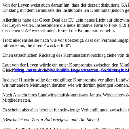
Von der Leyen weist auch darauf hin, dass der derzeit diskutiert
Einklang mit dem Grundsatz der institutionellen Kontinuität jedoch geb
Allerdings habe der Green Deal der EU „ein neues Licht auf die zwi
der Leyen weiter. Insbesondere die neue Initiative Farm to Fork (F2F
der neuen GAP wiederfinden, fordert die Kommissionschefin.
Trotz alledem sei sie nach wie vor überzeugt, dass der Verhandlungs
führen kann, die ihren Zweck erfüllt“.
Einen tatsächlichen Rückzug des Kommissionsvorschlag ziehe von der
Laut von der Leyen würde ein guter Kompromiss zwischen den Mitgli
Wie die neue EU-Agrarpolitik aussehen sollte: „Nicht so wie di
Gleichzeitig „sollte er die GAP in die Lage versetzen, ein wichtiger 
In dieser Hinsicht sollte der endgültige Kompromiss vor allem Landwir
wir nur andere Meinungen darüber, wie wir dorthin gelangen können,
Nach Ansicht ihres Landwirtschaftskommissars Janusz Wojciechowski is
Mitgliedstaaten.
Es scheint also alles bereitet für schwierige Verhandlungen zwischen 
[Bearbeitet von Zoran Radosavljevic und Tim Steins]