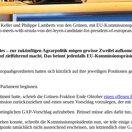
a Keller und Philippe Lamberts von den Grünen, mit EU-Kommissionsprä
group-meets-with-ursula-von-der-leyen-candidate-for-president-of-
ates – zur zukünftigen Agrarpolitik mögen gewisse Zweifel aufkom
d zielführend macht. Das betont jedenfalls EU-Kommissionspräsid
ropaabgeordneten hatten sich kürzlich auf ihre jeweiligen Positionen 
 Parlament beginnen.
stimmt hatte, schrieb die Grünen-Fraktion Ende Oktober
einen offenen 
sion zurückzuziehen und einen neuen Vorschlag vorzulegen, der mit d
prünglichen GAP-Vorschlag aufzuheben. Brüssel müsse alles dafür t
 konnte, schreibt die Kommissionspräsidentin nun, sie teile einige 
tpunkt tatsächlich nicht ausreichend erscheinen, um letztendlich eine