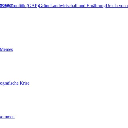
 vor
tzungen
 Agrarpolitik (GAP)
Grüne
Landwirtschaft und Ernährung
Ursula von 
t-Memes
ografische Krise
ankommen