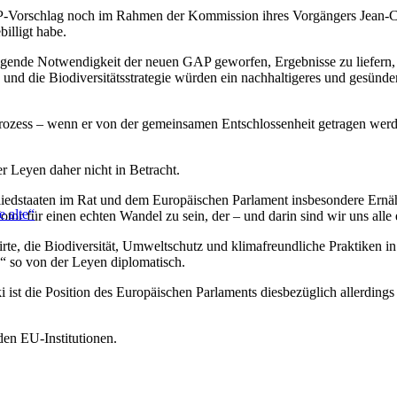
e GAP-Vorschlag noch im Rahmen der Kommission ihres Vorgängers Jean
illigt habe.
ngende Notwendigkeit der neuen GAP geworfen, Ergebnisse zu liefern,
) und die Biodiversitätsstrategie würden ein nachhaltigeres und gesünd
prozess – wenn er von der gemeinsamen Entschlossenheit getragen werd
 Leyen daher nicht in Betracht.
edstaaten im Rat und dem Europäischen Parlament insbesondere Ernähr
e alte“
Motor für einen echten Wandel zu sein, der – und darin sind wir uns all
te, die Biodiversität, Umweltschutz und klimafreundliche Praktiken in i
“ so von der Leyen diplomatisch.
t die Position des Europäischen Parlaments diesbezüglich allerdings de
den EU-Institutionen.