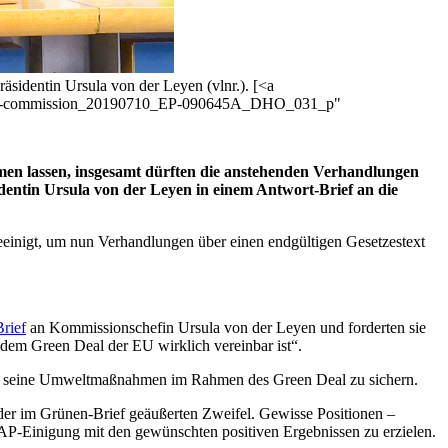
sidentin Ursula von der Leyen (vlnr.). [<a
european-commission_20190710_EP-090645A_DHO_031_p"
men lassen, insgesamt dürften die anstehenden Verhandlungen
entin Ursula von der Leyen in einem Antwort-Brief an die
geeinigt, um nun Verhandlungen über einen endgültigen Gesetzestext
Brief
an Kommissionschefin Ursula von der Leyen und forderten sie
em Green Deal der EU wirklich vereinbar ist“.
un, seine Umweltmaßnahmen im Rahmen des Green Deal zu sichern.
der im Grünen-Brief geäußerten Zweifel. Gewisse Positionen –
 GAP-Einigung mit den gewünschten positiven Ergebnissen zu erzielen.