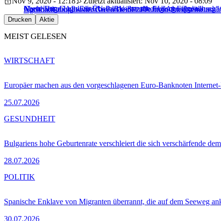
Nov 9, 2020 - 12:18
Zuletzt aktualisiert: Nov 10, 2020 - 08:09
Greta Thunberg wirft EU-Parlament „ökologische Zerstörung“
Nachhaltige Landwirtschaft: EU-Staaten fordern Folgenabschä
Mysterium GAP: Ein Überblick über die EU-Agrarpolitik
Agrifood
Europäischer Green Deal
F2F
Farm to Fork
Gemeinsame
Drucken
Aktie
MEIST GELESEN
WIRTSCHAFT
Europäer machen aus den vorgeschlagenen Euro-Banknoten Interne
25.07.2026
GESUNDHEIT
Bulgariens hohe Geburtenrate verschleiert die sich verschärfende dem
28.07.2026
POLITIK
Spanische Enklave von Migranten überrannt, die auf dem Seeweg 
30.07.2026