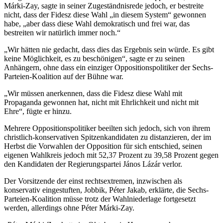
Márki-Zay, sagte in seiner Zugeständnisrede jedoch, er bestreite
nicht, dass der Fidesz diese Wahl „in diesem System“ gewonnen
habe, „aber dass diese Wahl demokratisch und frei war, das
bestreiten wir natürlich immer noch.“
„Wir hätten nie gedacht, dass dies das Ergebnis sein würde. Es gibt
keine Möglichkeit, es zu beschönigen“, sagte er zu seinen
Anhängern, ohne dass ein einziger Oppositionspolitiker der Sechs-
Parteien-Koalition auf der Bühne war.
„Wir müssen anerkennen, dass die Fidesz diese Wahl mit
Propaganda gewonnen hat, nicht mit Ehrlichkeit und nicht mit
Ehre“, fügte er hinzu.
Mehrere Oppositionspolitiker beeilten sich jedoch, sich von ihrem
christlich-konservativen Spitzenkandidaten zu distanzieren, der im
Herbst die Vorwahlen der Opposition für sich entschied, seinen
eigenen Wahlkreis jedoch mit 52,37 Prozent zu 39,58 Prozent gegen
den Kandidaten der Regierungspartei János Lázár verlor.
Der Vorsitzende der einst rechtsextremen, inzwischen als
konservativ eingestuften, Jobbik, Péter Jakab, erklärte, die Sechs-
Parteien-Koalition müsse trotz der Wahlniederlage fortgesetzt
werden, allerdings ohne Péter Márki-Zay.