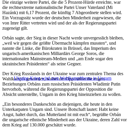
Die einzige weitere Partei, die die 5 Prozent-Hürde erreichte, war
die rechtsextreme nationalistische Partei Unser Vaterland (Mi
Hazánk) mit 6,17 Prozent, die künftig 7 Abgeordnete stellen wird.
Ein Vorzugssitz wurde der deutschen Minderheit zugewiesen, die
von Imre Ritter vertreten wird und der als der Regierungspartei
zugeneigt gilt.
Orbán sagte, der Sieg in dieser Nacht werde unvergesslich bleiben,
„weil wir gegen die größte Übermacht kämpfen mussten“, und
nannte die Linke, die Bürokraten in Brüssel, das Imperium des
ungarisch-amerikanischen Milliardärs George Soros, die
internationalen Mainstream-Medien und „am Ende sogar den
ukrainischen Präsidenten“ als seine Gegner.
Der Krieg Russlands in der Ukraine war zum zentralen Thema des
Ukraine-Krieg wird zum Wahlkampfthema in Ungarn
Wahlkampfs geworden, wobei die Opposition die engen
Beziehungen Orbáns zum russischen Präsidenten Wladimir Putin
hervorhob, während die Regierungspartei der Opposition die
Absicht unterstellte, Ungarn in den Krieg hineinziehen zu wollen.
„Ein besonderes Dankeschön an diejenigen, die heute in den
Unterkarpaten Ungarn sind. Unsere Botschaft lautet: Habt keine
Angst, haltet durch, das Mutterland ist mit euch“, begrüßte Orbán
die ungarische ethnische Minderheit aus der Ukraine, deren Zahl vor
dem Krieg auf 130.000 geschätzt wurde.