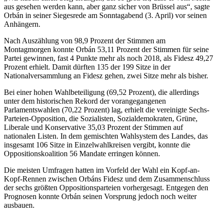
aus gesehen werden kann, aber ganz sicher von Brüssel aus“, sagte
Orbán in seiner Siegesrede am Sonntagabend (3. April) vor seinen
Anhängern.
Nach Auszählung von 98,9 Prozent der Stimmen am
Montagmorgen konnte Orbán 53,11 Prozent der Stimmen für seine
Partei gewinnen, fast 4 Punkte mehr als noch 2018, als Fidesz 49,27
Prozent erhielt. Damit dürften 135 der 199 Sitze in der
Nationalversammlung an Fidesz gehen, zwei Sitze mehr als bisher.
Bei einer hohen Wahlbeteiligung (69,52 Prozent), die allerdings
unter dem historischen Rekord der vorangegangenen
Parlamentswahlen (70,22 Prozent) lag, erhielt die vereinigte Sechs-
Parteien-Opposition, die Sozialisten, Sozialdemokraten, Grüne,
Liberale und Konservative 35,03 Prozent der Stimmen auf
nationalen Listen. In dem gemischten Wahlsystem des Landes, das
insgesamt 106 Sitze in Einzelwahlkreisen vergibt, konnte die
Oppositionskoalition 56 Mandate erringen können.
Die meisten Umfragen hatten im Vorfeld der Wahl ein Kopf-an-
Kopf-Rennen zwischen Orbáns Fidesz und dem Zusammenschluss
der sechs größten Oppositionsparteien vorhergesagt. Entgegen den
Prognosen konnte Orbán seinen Vorsprung jedoch noch weiter
ausbauen.