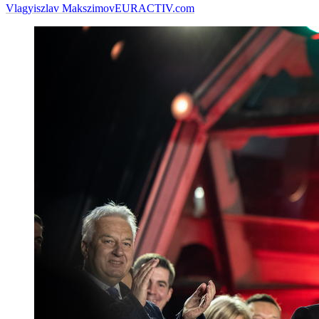
Vlagyiszlav Makszimov
EURACTIV.com