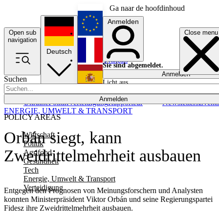
Ga naar de hoofdinhoud
Anmelden
Open sub
Close menu
English
navigation
Deutsch
Français
Sie sind abgemeldet.
Anmelden
Suchen
Licht aus
Español
Anmelden
Ukraine
Politik
Verteidigung
Rapporteur
Newsletters
Event
ENERGIE, UMWELT & TRANSPORT
POLICY AREAS
Orbán siegt, kann
Wirtschaft
Politik
Zweidrittelmehrheit ausbauen
Agrifood
Gesundheit
Tech
Energie, Umwelt & Transport
Verteidigung
Entgegen den Prognosen von Meinungsforschern und Analysten
konnten Ministerpräsident Viktor Orbán und seine Regierungspartei
Fidesz ihre Zweidrittelmehrheit ausbauen.