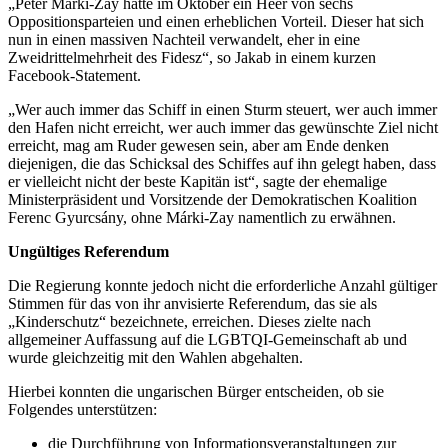
„Péter Márki-Zay hatte im Oktober ein Heer von sechs
Oppositionsparteien und einen erheblichen Vorteil. Dieser hat sich
nun in einen massiven Nachteil verwandelt, eher in eine
Zweidrittelmehrheit des Fidesz“, so Jakab in einem kurzen
Facebook-Statement.
„Wer auch immer das Schiff in einen Sturm steuert, wer auch immer
den Hafen nicht erreicht, wer auch immer das gewünschte Ziel nicht
erreicht, mag am Ruder gewesen sein, aber am Ende denken
diejenigen, die das Schicksal des Schiffes auf ihn gelegt haben, dass
er vielleicht nicht der beste Kapitän ist“, sagte der ehemalige
Ministerpräsident und Vorsitzende der Demokratischen Koalition
Ferenc Gyurcsány, ohne Márki-Zay namentlich zu erwähnen.
Ungültiges Referendum
Die Regierung konnte jedoch nicht die erforderliche Anzahl gültiger
Stimmen für das von ihr anvisierte Referendum, das sie als
„Kinderschutz“ bezeichnete, erreichen. Dieses zielte nach
allgemeiner Auffassung auf die LGBTQI-Gemeinschaft ab und
wurde gleichzeitig mit den Wahlen abgehalten.
Hierbei konnten die ungarischen Bürger entscheiden, ob sie
Folgendes unterstützen:
die Durchführung von Informationsveranstaltungen zur