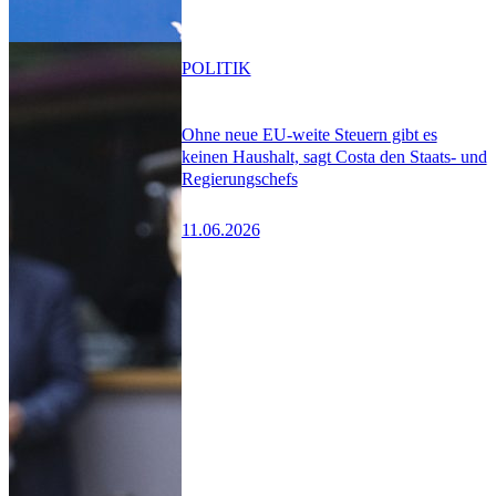
POLITIK
Ohne neue EU-weite Steuern gibt es
keinen Haushalt, sagt Costa den Staats- und
Regierungschefs
11.06.2026