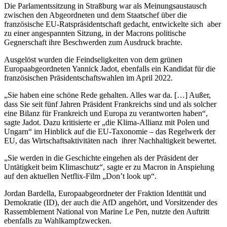
Die Parlamentssitzung in Straßburg war als Meinungsaustausch
zwischen den Abgeordneten und dem Staatschef über die
französische EU-Ratspräsidentschaft gedacht, entwickelte sich aber
zu einer angespannten Sitzung, in der Macrons politische
Gegnerschaft ihre Beschwerden zum Ausdruck brachte.
Ausgelöst wurden die Feindseligkeiten von dem grünen
Europaabgeordneten Yannick Jadot, ebenfalls ein Kandidat für die
französischen Präsidentschaftswahlen im April 2022.
„Sie haben eine schöne Rede gehalten. Alles war da. […] Außer,
dass Sie seit fünf Jahren Präsident Frankreichs sind und als solcher
eine Bilanz für Frankreich und Europa zu verantworten haben“,
sagte Jadot. Dazu kritisierte er „die Klima-Allianz mit Polen und
Ungarn“ im Hinblick auf die EU-Taxonomie – das Regelwerk der
EU, das Wirtschaftsaktivitäten nach ihrer Nachhaltigkeit bewertet.
„Sie werden in die Geschichte eingehen als der Präsident der
Untätigkeit beim Klimaschutz“, sagte er zu Macron in Anspielung
auf den aktuellen Netflix-Film „Don’t look up“.
Jordan Bardella, Europaabgeordneter der Fraktion Identität und
Demokratie (ID), der auch die AfD angehört, und Vorsitzender des
Rassemblement National von Marine Le Pen, nutzte den Auftritt
ebenfalls zu Wahlkampfzwecken.