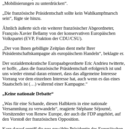
„Mobilisierungen zu unterdrücken“.
„Die französische Präsidentschaft sollte kein Wahlkampfmarsch
sein“, fügte sie hinzu.
Ähnlich äußerte sich ein weiterer französischer Abgeordneter,
François-Xavier Bellamy von der konservativen Europäischen
Volkspartei (EVP, Fraktion der CDU/CSU).
„Der von Ihnen gebilligte Zeitplan dient mehr Ihrer
Präsidentschaftskampagne als europäischem Handeln“, beklagte er.
Der sozialdemokratische Europaabgeordnete Eric Andrieu twitterte,
er hoffe, „dass die französische Präsidentschaft erfolgreich ist und
uns wieder einmal daran erinnert, dass das allgemeine Interesse
Vorrang vor dem einzelnen Interesse hat, auch wenn es das eines
Staatschefs ist (…) während einer Kampagne.“
„Keine nationale Debatte“
„Was für eine Schande, diesen Halbkreis in eine nationale
Versammlung zu verwandeln“, reagierte Stéphane Séjourné,
Vorsitzender von Renew Europe, der auch die FDP angehört, auf
den Vorstoß der französischen Opposition.
Kurz darauf ergriff die neu gewählte Präsidentin des Europäischen