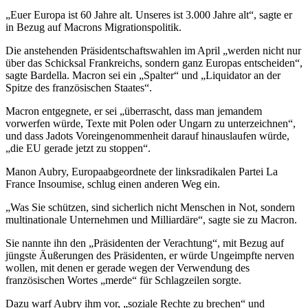
„Euer Europa ist 60 Jahre alt. Unseres ist 3.000 Jahre alt“, sagte er
in Bezug auf Macrons Migrationspolitik.
Die anstehenden Präsidentschaftswahlen im April „werden nicht nur
über das Schicksal Frankreichs, sondern ganz Europas entscheiden“,
sagte Bardella. Macron sei ein „Spalter“ und „Liquidator an der
Spitze des französischen Staates“.
Macron entgegnete, er sei „überrascht, dass man jemandem
vorwerfen würde, Texte mit Polen oder Ungarn zu unterzeichnen“,
und dass Jadots Voreingenommenheit darauf hinauslaufen würde,
„die EU gerade jetzt zu stoppen“.
Manon Aubry, Europaabgeordnete der linksradikalen Partei La
France Insoumise, schlug einen anderen Weg ein.
„Was Sie schützen, sind sicherlich nicht Menschen in Not, sondern
multinationale Unternehmen und Milliardäre“, sagte sie zu Macron.
Sie nannte ihn den „Präsidenten der Verachtung“, mit Bezug auf
jüngste Äußerungen des Präsidenten, er würde Ungeimpfte nerven
wollen, mit denen er gerade wegen der Verwendung des
französischen Wortes „merde“ für Schlagzeilen sorgte.
Dazu warf Aubry ihm vor, „soziale Rechte zu brechen“ und