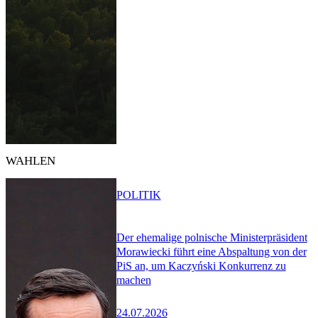
WAHLEN
POLITIK
Der ehemalige polnische Ministerpräsident
Morawiecki führt eine Abspaltung von der
PiS an, um Kaczyński Konkurrenz zu
machen
24.07.2026