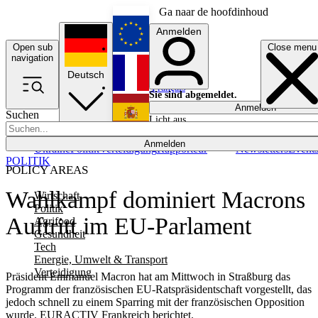
Ga naar de hoofdinhoud
Anmelden
Open sub
Close menu
English
navigation
Deutsch
Français
Sie sind abgemeldet.
Anmelden
Suchen
Licht aus
Español
Anmelden
Ukraine
Politik
Verteidigung
Rapporteur
Newsletters
Event
POLITIK
POLICY AREAS
Wahlkampf dominiert Macrons
Wirtschaft
Politik
Auftritt im EU-Parlament
Agrifood
Gesundheit
Tech
Energie, Umwelt & Transport
Verteidigung
Präsident Emmanuel Macron hat am Mittwoch in Straßburg das
Programm der französischen EU-Ratspräsidentschaft vorgestellt, das
jedoch schnell zu einem Sparring mit der französischen Opposition
wurde. EURACTIV Frankreich berichtet.