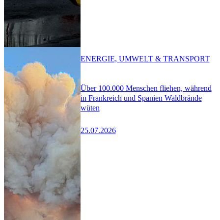
ENERGIE, UMWELT & TRANSPORT
Über 100.000 Menschen fliehen, während
in Frankreich und Spanien Waldbrände
wüten
25.07.2026