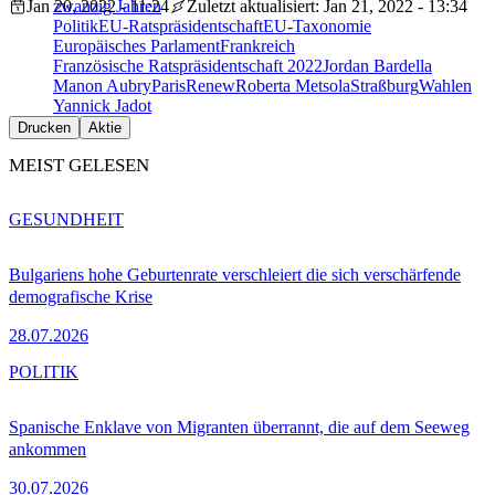
Jan 20, 2022 - 11:24
zwanzig Jahren
Zuletzt aktualisiert: Jan 21, 2022 - 13:34
Politik
EU-Ratspräsidentschaft
EU-Taxonomie
Europäisches Parlament
Frankreich
Französische Ratspräsidentschaft 2022
Jordan Bardella
Manon Aubry
Paris
Renew
Roberta Metsola
Straßburg
Wahlen
Yannick Jadot
Drucken
Aktie
MEIST GELESEN
GESUNDHEIT
Bulgariens hohe Geburtenrate verschleiert die sich verschärfende
demografische Krise
28.07.2026
POLITIK
Spanische Enklave von Migranten überrannt, die auf dem Seeweg
ankommen
30.07.2026