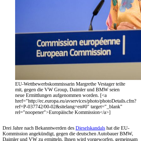
EU-Wettbewerbskommissarin Margrethe Vestager teilte
mit, gegen die VW Group, Daimler und BMW seien
neue Ermittlungen aufgenommen worden. [<a
href="http://ec.europa.eu/avservices/photo/photoDetails.cfm?
ref=P-037742/00-02&sitelang=en#0" target="_blank"
rel="noopener">Europäische Kommission</a>]
Drei Jahre nach Bekanntwerden des
Dieselskandals
hat die EU-
Kommission angekündigt, gegen die deutschen Autobauer BMW,
Daimler und VW zu ermitteln. Ihnen wird vorgeworfen, gemeinsam