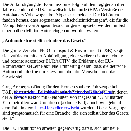
Die Ankündigung der Kommission erfolgt auf den Tag genau drei
Jahre nachdem die US-Umweltschutzbehörde (EPA) Verstöße des
Autobauers Volkswagen bei Abgastests meldete. Die Behörden
fanden heraus, dass sogenannte „Abschalteinrichtungen“, die für die
Manipulation von Abgasuntersuchungen eingesetzt werden, in fast
einer halben Million Autos eingebaut worden waren.
„Autoindustrie stellt sich über das Gesetz“
Die grüne Verkehrs-NGO Transport & Environment (T&E) zeigte
sich zufrieden mit der Ankündigung einer weiteren Untersuchung
und betonte gegenüber EURACTIV, die Erklärung der EU-
Kommission sei „eine aktuelle Erinnerung daran, dass die deutsche
Automobilindustrie ihre Gewinne über die Menschen und das
Gesetz stellt“.
Greg Archer, zuständig für den Bereich saubere Fahrzeuge bei
Dieselskandal: Deutschland blockiert Ermittlungen in
T&E, unterstrich: „Es gab in jüngster Zeit acht Kartellfälle, in denen
Frankreich
der Automobilsektor mit Geldbußen von insgesamt 4,5 Milliarden
Euro betroffen war. Und dieser [aktuelle Fall] ähnelt weitgehend
dem Fall, in dem
Lkw-Hersteller erwischt
wurden. Diese Vorgänge
sind symptomatisch für eine Branche, die sich selbst über das Gesetz
stellt.“
Die EU-Institutionen arbeiten gegenwärtig daran, sich auf neue