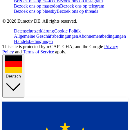
Bezoek ons op rss-feed
Bezoek ons op instagram
Bezoek ons op mastodon
Bezoek ons op telegram
Bezoek ons op bluesky
Bezoek ons op threads
©
2026
Euractiv DE. All rights reserved.
Datenschutzerklärung
Cookie Politik
Allgemeine Geschäftsbedingungen
Abonnementbedingungen
Handelsbedingungen
This site is protected by reCAPTCHA, and the Google
Privacy
Policy
and
Terms of Service
apply.
Deutsch