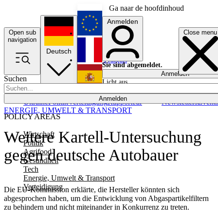
Ga naar de hoofdinhoud
Anmelden
Open sub
Close menu
English
navigation
Deutsch
Français
Sie sind abgemeldet.
Anmelden
Suchen
Licht aus
Español
Anmelden
Ukraine
Politik
Verteidigung
Rapporteur
Newsletters
Event
ENERGIE, UMWELT & TRANSPORT
POLICY AREAS
Weitere Kartell-Untersuchung
Wirtschaft
Politik
gegen deutsche Autobauer
Agrifood
Gesundheit
Tech
Energie, Umwelt & Transport
Verteidigung
Die EU-Kommission erklärte, die Hersteller könnten sich
abgesprochen haben, um die Entwicklung von Abgaspartikelfiltern
zu behindern und nicht miteinander in Konkurrenz zu treten.