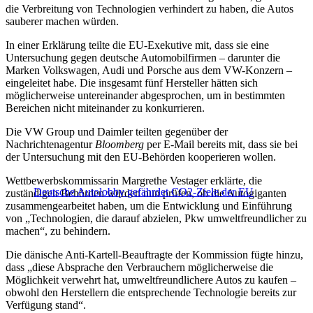
die Verbreitung von Technologien verhindert zu haben, die Autos
sauberer machen würden.
In einer Erklärung teilte die EU-Exekutive mit, dass sie eine
Untersuchung gegen deutsche Automobilfirmen – darunter die
Marken Volkswagen, Audi und Porsche aus dem VW-Konzern –
eingeleitet habe. Die insgesamt fünf Hersteller hätten sich
möglicherweise untereinander abgesprochen, um in bestimmten
Bereichen nicht miteinander zu konkurrieren.
Die VW Group und Daimler teilten gegenüber der
Nachrichtenagentur
Bloomberg
per E-Mail bereits mit, dass sie bei
der Untersuchung mit den EU-Behörden kooperieren wollen.
Wettbewerbskommissarin Margrethe Vestager erklärte, die
Deutsche Autolobby gefährdet CO2-Ziele der EU
zuständigen Behörden würden nun prüfen, ob die Autogiganten
zusammengearbeitet haben, um die Entwicklung und Einführung
von „Technologien, die darauf abzielen, Pkw umweltfreundlicher zu
machen“, zu behindern.
Die dänische Anti-Kartell-Beauftragte der Kommission fügte hinzu,
dass „diese Absprache den Verbrauchern möglicherweise die
Möglichkeit verwehrt hat, umweltfreundlichere Autos zu kaufen –
obwohl den Herstellern die entsprechende Technologie bereits zur
Verfügung stand“.