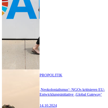
PRO
POLITIK
‚Neokolonialismus‘: NGOs kritisieren EU-
Entwicklungsinitiative ‚Global Gateway‘
14.10.2024