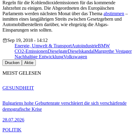
Regeln für die Kohlendioxidemissionen für das kommende
Jahrzehnt zu einigen. Die Abgeordneten des Europäischen
Parlaments werden nächsten Monat über das Thema
abstimmen
–
inmitten eines langjährigen Streits zwischen Gesetzgebern und
Automobilherstellern darüber, wie ehrgeizig die Abgas-
Einsparungen sein sollten.
Sep 19, 2018 - 14:12
Energie, Umwelt & Transport
Autoindustrie
BMW
CO2-Emissionen
Dieselgate
Dieselskandal
Margrethe Vestager
Nachhaltige Entwicklung
Volkswagen
Drucken
Aktie
MEIST GELESEN
GESUNDHEIT
Bulgariens hohe Geburtenrate verschleiert die sich verschärfende
demografische Krise
28.07.2026
POLITIK