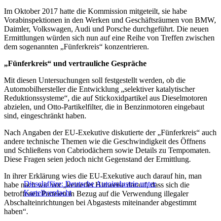
Im Oktober 2017 hatte die Kommission mitgeteilt, sie habe
Vorabinspektionen in den Werken und Geschäftsräumen von BMW,
Daimler, Volkswagen, Audi und Porsche durchgeführt. Die neuen
Ermittlungen würden sich nun auf eine Reihe von Treffen zwischen
dem sogenannten „Fünferkreis“ konzentrieren.
„Fünferkreis“ und vertrauliche Gespräche
Mit diesen Untersuchungen soll festgestellt werden, ob die
Automobilhersteller die Entwicklung „selektiver katalytischer
Reduktionssysteme“, die auf Stickoxidpartikel aus Dieselmotoren
abzielen, und Otto-Partikelfilter, die in Benzinmotoren eingebaut
sind, eingeschränkt haben.
Nach Angaben der EU-Exekutive diskutierte der „Fünferkreis“ auch
andere technische Themen wie die Geschwindigkeit des Öffnens
und Schließens von Cabriodächern sowie Details zu Tempomaten.
Diese Fragen seien jedoch nicht Gegenstand der Ermittlung.
In ihrer Erklärung wies die EU-Exekutive auch darauf hin, man
Dieselaffäre: Deutsche Autoindustrie unter
habe nach wie vor „keinerlei Hinweise darauf, dass sich die
Kartellverdacht
betroffenen Parteien in Bezug auf die Verwendung illegaler
Abschalteinrichtungen bei Abgastests miteinander abgestimmt
haben“.