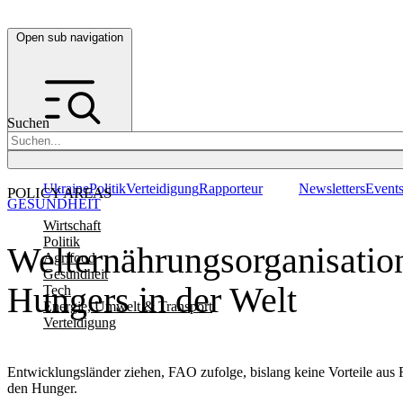
Open sub navigation
Suchen
Ukraine
Politik
Verteidigung
Rapporteur
Newsletters
Event
POLICY AREAS
GESUNDHEIT
Wirtschaft
Politik
Welternährungsorganisatio
Agrifood
Gesundheit
Hungers in der Welt
Tech
Energie, Umwelt & Transport
Verteidigung
Entwicklungsländer ziehen, FAO zufolge, bislang keine Vorteile au
den Hunger.