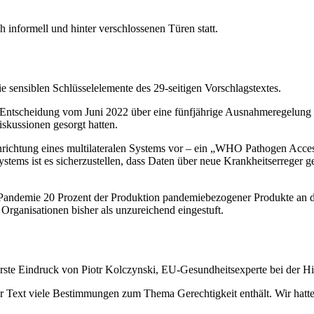
 informell und hinter verschlossenen Türen statt.
 sensiblen Schlüsselelemente des 29-seitigen Vorschlagstextes.
der Entscheidung vom Juni 2022 über eine fünfjährige Ausnahmeregel
skussionen gesorgt hatten.
inrichtung eines multilateralen Systems vor – ein „WHO Pathogen Ac
stems ist es sicherzustellen, dass Daten über neue Krankheitserreger 
er Pandemie 20 Prozent der Produktion pandemiebezogener Produkte an
 Organisationen bisher als unzureichend eingestuft.
 erste Eindruck von Piotr Kolczynski, EU-Gesundheitsexperte bei der H
s der Text viele Bestimmungen zum Thema Gerechtigkeit enthält. Wir hat