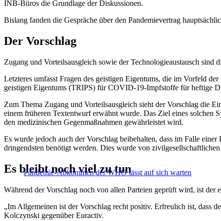
INB-Büros die Grundlage der Diskussionen.
Bislang fanden die Gespräche über den Pandemievertrag hauptsächlich
Der Vorschlag
Zugang und Vorteilsausgleich sowie der Technologieaustausch sind die
Letzteres umfasst Fragen des geistigen Eigentums, die im Vorfeld 
geistigen Eigentums (TRIPS) für COVID-19-Impfstoffe für heftige Di
Zum Thema Zugang und Vorteilsausgleich sieht der Vorschlag die E
einem früheren Textentwurf erwähnt wurde. Das Ziel eines solchen Sy
den medizinischen Gegenmaßnahmen gewährleistet wird.
Es wurde jedoch auch der Vorschlag beibehalten, dass im Falle ein
dringendsten benötigt werden. Dies wurde von zivilgesellschaftlichen
Es bleibt noch viel zu tun
Pandemie-Abkommen der WHO lässt auf sich warten
Während der Vorschlag noch von allen Parteien geprüft wird, ist der
„Im Allgemeinen ist der Vorschlag recht positiv. Erfreulich ist, das
Kolczynski gegenüber Euractiv.