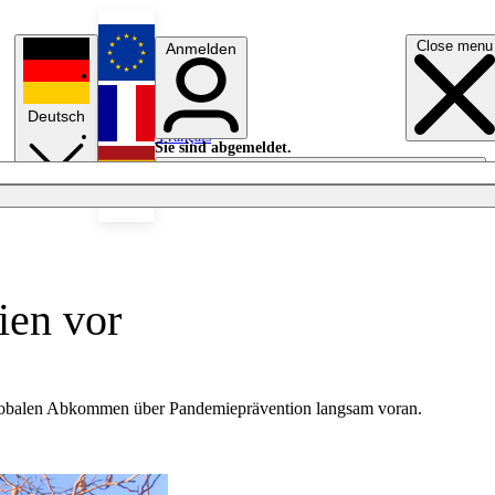
Close menu
Anmelden
English
Deutsch
Français
Sie sind abgemeldet.
Anmelden
Licht aus
Español
ien vor
 globalen Abkommen über Pandemieprävention langsam voran.