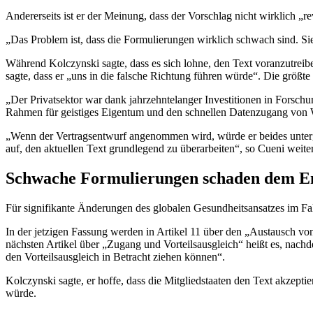
Andererseits ist er der Meinung, dass der Vorschlag nicht wirklich „re
„Das Problem ist, dass die Formulierungen wirklich schwach sind. Sie
Während Kolczynski sagte, dass es sich lohne, den Text voranzutreibe
sagte, dass er „uns in die falsche Richtung führen würde“. Die größ
„Der Privatsektor war dank jahrzehntelanger Investitionen in Fors
Rahmen für geistiges Eigentum und den schnellen Datenzugang von W
„Wenn der Vertragsentwurf angenommen wird, würde er beides unterg
auf, den aktuellen Text grundlegend zu überarbeiten“, so Cueni weiter
Schwache Formulierungen schaden dem 
Für signifikante Änderungen des globalen Gesundheitsansatzes im Fal
In der jetzigen Fassung werden in Artikel 11 über den „Austausch v
nächsten Artikel über „Zugang und Vorteilsausgleich“ heißt es, nachd
den Vorteilsausgleich in Betracht ziehen können“.
Kolczynski sagte, er hoffe, dass die Mitgliedstaaten den Text akzep
würde.