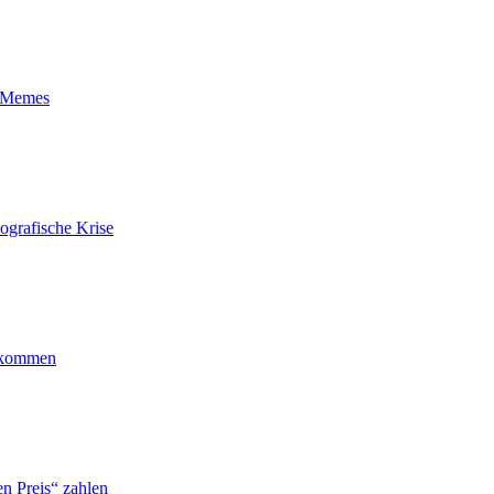
t-Memes
ografische Krise
ankommen
n Preis“ zahlen