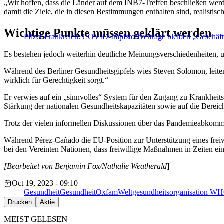
„Wir hoffen, dass die Länder auf dem INB7-Treffen beschließen werd
damit die Ziele, die in diesen Bestimmungen enthalten sind, realistisc
Wichtige Punkte müssen geklärt werden
Pfizer Frankreich: COVID-Impfstoffverträge bleiben „Geschäf
Es bestehen jedoch weiterhin deutliche Meinungsverschiedenheiten, 
Während des Berliner Gesundheitsgipfels wies Steven Solomon, leiten
wirklich für Gerechtigkeit sorgt.“
Er verwies auf ein „sinnvolles“ System für den Zugang zu Krankheitse
Stärkung der nationalen Gesundheitskapazitäten sowie auf die Bereich
Trotz der vielen informellen Diskussionen über das Pandemieabkomme
Während Pérez-Cañado die EU-Position zur Unterstützung eines freiwi
bei den Vereinten Nationen, dass freiwillige Maßnahmen in Zeiten ein
[Bearbeitet von Benjamin Fox/Nathalie Weatherald
]
Oct 19, 2023 - 09:10
Gesundheit
Gesundheit
Oxfam
Weltgesundheitsorganisation W
Drucken
Aktie
MEIST GELESEN