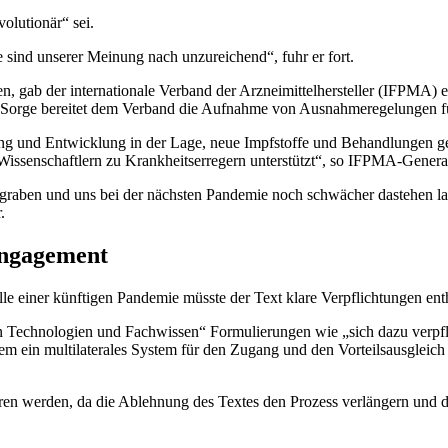
volutionär“ sei.
 sind unserer Meinung nach unzureichend“, fuhr er fort.
n, gab der internationale Verband der Arzneimittelhersteller (IFPMA) ei
te Sorge bereitet dem Verband die Aufnahme von Ausnahmeregelungen fü
chung und Entwicklung in der Lage, neue Impfstoffe und Behandlungen
issenschaftlern zu Krankheitserregern unterstützt“, so IFPMA-Genera
raben und uns bei der nächsten Pandemie noch schwächer dastehen la
.
Engagement
le einer künftigen Pandemie müsste der Text klare Verpflichtungen ent
on Technologien und Fachwissen“ Formulierungen wie „sich dazu verpfl
em ein multilaterales System für den Zugang und den Vorteilsausgleich
tieren werden, da die Ablehnung des Textes den Prozess verlängern und