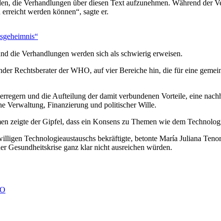
en, die Verhandlungen über diesen Text aufzunehmen. Während der Ver
h erreicht werden können“, sagte er.
tsgeheimnis“
und die Verhandlungen werden sich als schwierig erweisen.
der Rechtsberater der WHO, auf vier Bereiche hin, die für eine gemein
rregern und die Aufteilung der damit verbundenen Vorteile, eine nachhal
e Verwaltung, Finanzierung und politischer Wille.
n zeigte der Gipfel, dass ein Konsens zu Themen wie dem Technologie
lligen Technologieaustauschs bekräftigte, betonte María Juliana Tenor
er Gesundheitskrise ganz klar nicht ausreichen würden.
HO