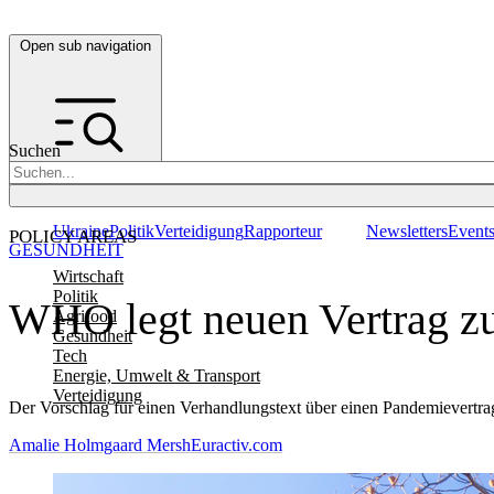
Open sub navigation
Suchen
Ukraine
Politik
Verteidigung
Rapporteur
Newsletters
Event
POLICY AREAS
GESUNDHEIT
Wirtschaft
Politik
WHO legt neuen Vertrag z
Agrifood
Gesundheit
Tech
Energie, Umwelt & Transport
Verteidigung
Der Vorschlag für einen Verhandlungstext über einen Pandemievertr
Amalie Holmgaard Mersh
Euractiv.com