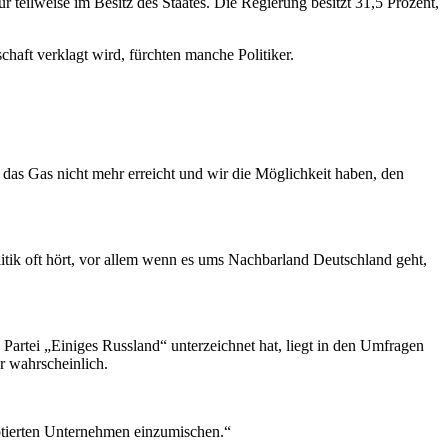
r teilweise im Besitz des Staates. Die Regierung besitzt 31,5 Prozent,
haft verklagt wird, fürchten manche Politiker.
s das Gas nicht mehr erreicht und wir die Möglichkeit haben, den
litik oft hört, vor allem wenn es ums Nachbarland Deutschland geht,
Partei „Einiges Russland“ unterzeichnet hat, liegt in den Umfragen
r wahrscheinlich.
otierten Unternehmen einzumischen.“