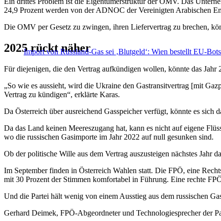
Ein drittes Problem ist die Eigentümerstruktur der OMV. Das Unternehm
24,9 Prozent werden von der ADNOC der Vereinigten Arabischen Emirat
Die OMV per Gesetz zu zwingen, ihren Liefervertrag zu brechen, könn
2025 rückt näher
Import von Russland-Gas sei ‚Blutgeld‘: Wien bestellt EU-Bots
Für diejenigen, die den Vertrag aufkündigen wollen, könnte das Jahr 
„So wie es aussieht, wird die Ukraine den Gastransitvertrag [mit Gaz
Vertrag zu kündigen“, erklärte Karas.
Da Österreich über ausreichend Gasspeicher verfügt, könnte es sich
Da das Land keinen Meereszugang hat, kann es nicht auf eigene Flüssi
wo die russischen Gasimporte im Jahr 2022 auf null gesunken sind.
Ob der politische Wille aus dem Vertrag auszusteigen nächstes Jahr d
Im September finden in Österreich Wahlen statt. Die FPÖ, eine Rechts
mit 30 Prozent der Stimmen komfortabel in Führung. Eine rechte FPÖ-
Und die Partei hält wenig von einem Ausstieg aus dem russischen Ga
Gerhard Deimek, FPÖ-Abgeordneter und Technologiesprecher der Part