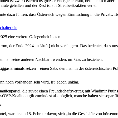
en ist zwar Österreichs größter Energielieferant, befindet sich aber nu
e gehalten und der Rest ist auf Streubesitzaktien verteilt.
te dazu führen, dass Österreich wegen Einmischung in die Privatwirtsc
chafter ein
2025 eine weitere Gelegenheit bieten.
prom, der Ende 2024 ausläuft,] nicht verlängern. Das bedeutet, dass un
 dann an seine anderen Nachbarn wenden, um Gas zu beziehen.
ggasterminals setzen – einen Satz, den man in der österreichischen Po
ann noch vorhanden sein wird, ist jedoch unklar.
außenpartei, die zuvor einen Freundschaftsvertrag mit Wladimir Putins 
ÖVP-Koalition gilt zumindest als möglich, manche halten sie sogar fü
s.
ei, warnte am 18. Februar davor, sich „in die Geschäfte von börsenn