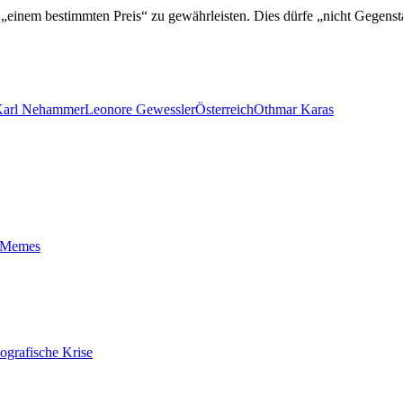
einem bestimmten Preis“ zu gewährleisten. Dies dürfe „nicht Gegenstand
arl Nehammer
Leonore Gewessler
Österreich
Othmar Karas
t-Memes
ografische Krise