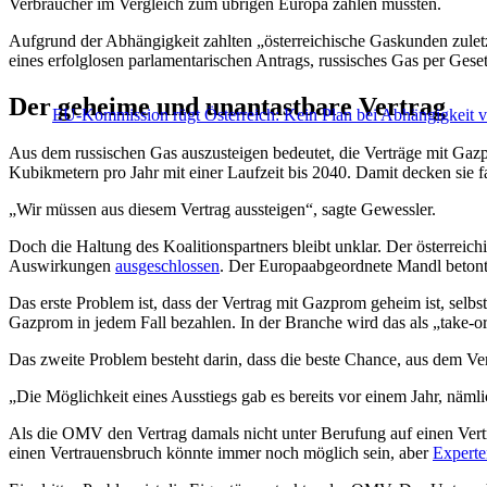
Verbraucher im Vergleich zum übrigen Europa zahlen müssten.
Aufgrund der Abhängigkeit zahlten „österreichische Gaskunden zuletzt
eines erfolglosen parlamentarischen Antrags, russisches Gas per Geset
Der geheime und unantastbare Vertrag
EU-Kommission rügt Österreich: Kein Plan bei Abhängigkeit 
Aus dem russischen Gas auszusteigen bedeutet, die Verträge mit Gaz
Kubikmetern pro Jahr mit einer Laufzeit bis 2040. Damit decken sie f
„Wir müssen aus diesem Vertrag aussteigen“, sagte Gewessler.
Doch die Haltung des Koalitionspartners bleibt unklar. Der österrei
Auswirkungen
ausgeschlossen
. Der Europaabgeordnete Mandl betonte
Das erste Problem ist, dass der Vertrag mit Gazprom geheim ist, se
Gazprom in jedem Fall bezahlen. In der Branche wird das als „take-o
Das zweite Problem besteht darin, dass die beste Chance, aus dem Ver
„Die Möglichkeit eines Ausstiegs gab es bereits vor einem Jahr, nämli
Als die OMV den Vertrag damals nicht unter Berufung auf einen Vertr
einen Vertrauensbruch könnte immer noch möglich sein, aber
Experte