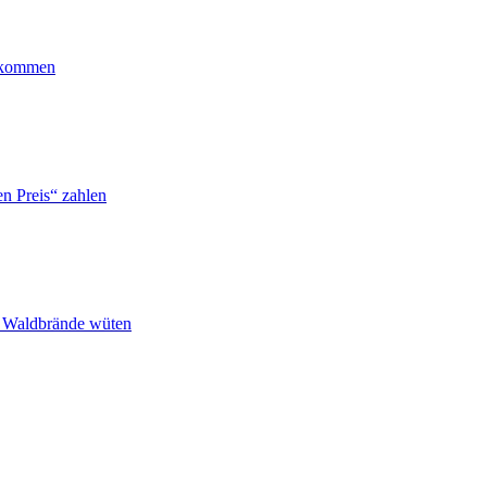
ankommen
n Preis“ zahlen
n Waldbrände wüten