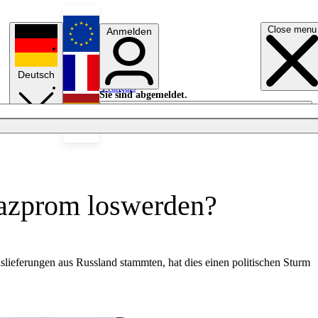
Close menu
Anmelden
English
Deutsch
Français
Sie sind abgemeldet.
Anmelden
Licht aus
Español
Gazprom loswerden?
slieferungen aus Russland stammten, hat dies einen politischen Sturm