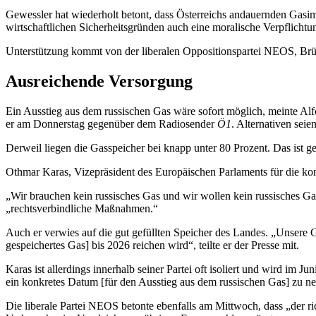
Gewessler hat wiederholt betont, dass Österreichs andauernden Gasim
wirtschaftlichen Sicherheitsgründen auch eine moralische Verpflicht
Unterstützung kommt von der liberalen Oppositionspartei NEOS, Brüs
Ausreichende Versorgung
Ein Ausstieg aus dem russischen Gas wäre sofort möglich, meinte Alfo
er am Donnerstag gegenüber dem Radiosender
Ö1
. Alternativen seie
Derweil liegen die Gasspeicher bei knapp unter 80 Prozent. Das ist 
Othmar Karas, Vizepräsident des Europäischen Parlaments für die k
„Wir brauchen kein russisches Gas und wir wollen kein russisches Ga
„rechtsverbindliche Maßnahmen.“
Auch er verwies auf die gut gefüllten Speicher des Landes. „Unsere 
gespeichertes Gas] bis 2026 reichen wird“, teilte er der Presse mit.
Karas ist allerdings innerhalb seiner Partei oft isoliert und wird im
ein konkretes Datum [für den Ausstieg aus dem russischen Gas] zu n
Die liberale Partei NEOS betonte ebenfalls am Mittwoch, dass „der rich