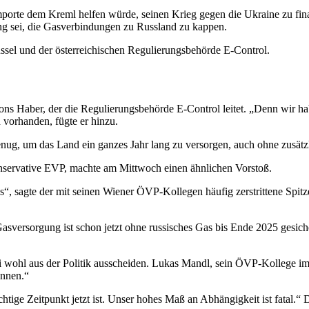
porte dem Kreml helfen würde, seinen Krieg gegen die Ukraine zu finanz
ung sei, die Gasverbindungen zu Russland zu kappen.
sel und der österreichischen Regulierungsbehörde E-Control.
ns Haber, der die Regulierungsbehörde E-Control leitet. „Denn wir habe
n vorhanden, fügte er hinzu.
genug, um das Land ein ganzes Jahr lang zu versorgen, auch ohne zusätz
onservative EVP, machte am Mittwoch einen ähnlichen Vorstoß.
s“, sagte der mit seinen Wiener ÖVP-Kollegen häufig zerstrittene Spit
Gasversorgung ist schon jetzt ohne russisches Gas bis Ende 2025 gesic
 Juni wohl aus der Politik ausscheiden. Lukas Mandl, sein ÖVP-Kollege i
ennen.“
tige Zeitpunkt jetzt ist. Unser hohes Maß an Abhängigkeit ist fatal.“ D