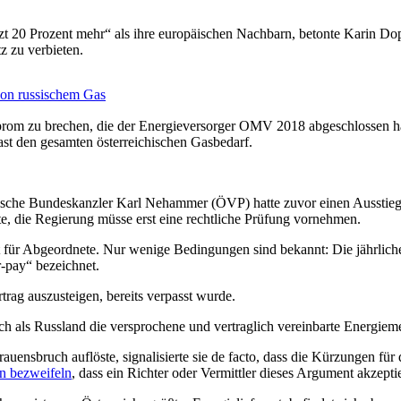
 20 Prozent mehr“ als ihre europäischen Nachbarn, betonte Karin Doppe
z zu verbieten.
von russischem Gas
prom zu brechen, die der Energieversorger OMV 2018 abgeschlossen ha
ast den gesamten österreichischen Gasbedarf.
chische Bundeskanzler Karl Nehammer (ÖVP) hatte zuvor einen Ausstieg
, die Regierung müsse erst eine rechtliche Prüfung vornehmen.
lbst für Abgeordnete. Nur wenige Bedingungen sind bekannt: Die jährl
r-pay“ bezeichnet.
trag auszusteigen, bereits verpasst wurde.
ch als Russland die versprochene und vertraglich vereinbarte Energiemen
auensbruch auflöste, signalisierte sie de facto, dass die Kürzungen f
n bezweifeln
, dass ein Richter oder Vermittler dieses Argument akzept