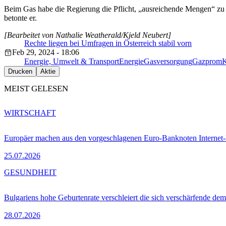
Beim Gas habe die Regierung die Pflicht, „ausreichende Mengen“ zu „
betonte er.
[Bearbeitet von Nathalie Weatherald/Kjeld Neubert]
Rechte liegen bei Umfragen in Österreich stabil vorn
Feb 29, 2024 - 18:06
Energie, Umwelt & Transport
Energie
Gasversorgung
Gazprom
K
Drucken
Aktie
MEIST GELESEN
WIRTSCHAFT
Europäer machen aus den vorgeschlagenen Euro-Banknoten Interne
25.07.2026
GESUNDHEIT
Bulgariens hohe Geburtenrate verschleiert die sich verschärfende dem
28.07.2026