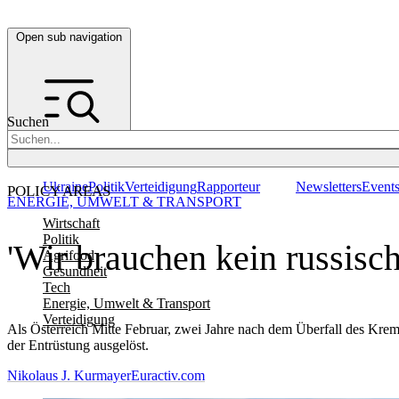
Open sub navigation
Suchen
Ukraine
Politik
Verteidigung
Rapporteur
Newsletters
Event
POLICY AREAS
ENERGIE, UMWELT & TRANSPORT
Wirtschaft
Politik
'Wir brauchen kein russis
Agrifood
Gesundheit
Tech
Energie, Umwelt & Transport
Verteidigung
Als Österreich Mitte Februar, zwei Jahre nach dem Überfall des Kreml
der Entrüstung ausgelöst.
Nikolaus J. Kurmayer
Euractiv.com