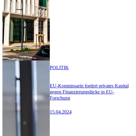
POLITIK
EU-Kommissarin fordert privates Kapital
gegen Finanzierungslücke in EU-
Forschung
15.04.2024