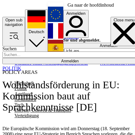
Ga naar de hoofdinhoud
Anmelden
Open sub
Close menu
English
navigation
Deutsch
Français
Sie sind abgemeldet.
Anmelden
Suchen
Licht aus
Español
Anmelden
Ukraine
Politik
Verteidigung
Rapporteur
Newsletters
Event
POLITIK
POLICY AREAS
Wohlstandsförderung in EU:
Wirtschaft
Politik
Kommission baut auf
Agrifood
Gesundheit
Sprachkenntnisse [DE]
Tech
Energie, Umwelt & Transport
Verteidigung
Die Europäische Kommission wird am Donnerstag (18. September
2008) eine neue EU-Strategie im Bereich Sprachen vorlegen, die die