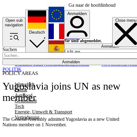
Ga naar de hoofdinhoud
Anmelden
Open sub
Close menu
English
navigation
Deutsch
Français
Sie sind abgemeldet.
Anmelden
Suchen
Licht aus
Español
Anmelden
Ukraine
Politik
Verteidigung
Rapporteur
Newsletters
Event
POLITIK
POLICY AREAS
Yugoslavia joins UN as new
Wirtschaft
Politik
member
Agrifood
Gesundheit
Tech
Energie, Umwelt & Transport
Verteidigung
The General Assembly admitted Yugoslavia as a new United
Nations member on 1 November.