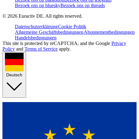
Bezoek ons op bluesky
Bezoek ons op threads
©
2026
Euractiv DE. All rights reserved.
Datenschutzerklärung
Cookie Politik
Allgemeine Geschäftsbedingungen
Abonnementbedingungen
Handelsbedingungen
This site is protected by reCAPTCHA, and the Google
Privacy
Policy
and
Terms of Service
apply.
Deutsch