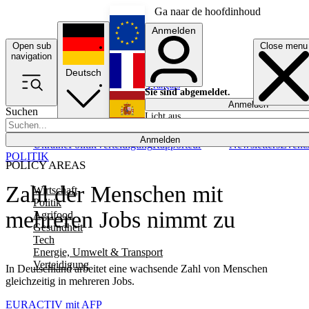
Ga naar de hoofdinhoud
Anmelden
Open sub
Close menu
English
navigation
Deutsch
Français
Sie sind abgemeldet.
Anmelden
Suchen
Licht aus
Español
Anmelden
Ukraine
Politik
Verteidigung
Rapporteur
Newsletters
Event
POLITIK
POLICY AREAS
Zahl der Menschen mit
Wirtschaft
Politik
mehreren Jobs nimmt zu
Agrifood
Gesundheit
Tech
Energie, Umwelt & Transport
Verteidigung
In Deutschland arbeitet eine wachsende Zahl von Menschen
gleichzeitig in mehreren Jobs.
EURACTIV mit AFP