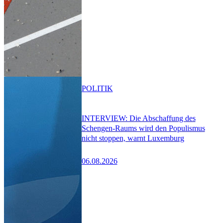
POLITIK
INTERVIEW: Die Abschaffung des
Schengen-Raums wird den Populismus
nicht stoppen, warnt Luxemburg
06.08.2026