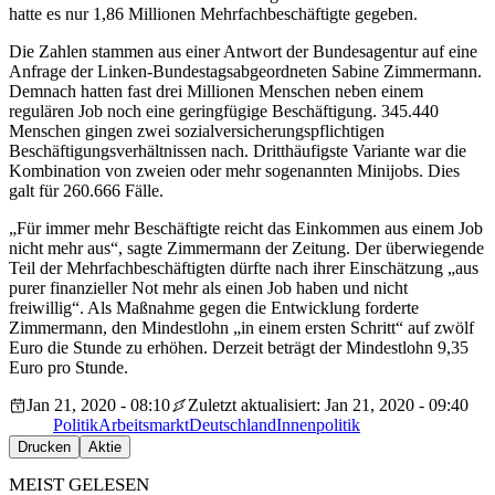
hatte es nur 1,86 Millionen Mehrfachbeschäftigte gegeben.
Die Zahlen stammen aus einer Antwort der Bundesagentur auf eine
Anfrage der Linken-Bundestagsabgeordneten Sabine Zimmermann.
Demnach hatten fast drei Millionen Menschen neben einem
regulären Job noch eine geringfügige Beschäftigung. 345.440
Menschen gingen zwei sozialversicherungspflichtigen
Beschäftigungsverhältnissen nach. Dritthäufigste Variante war die
Kombination von zweien oder mehr sogenannten Minijobs. Dies
galt für 260.666 Fälle.
„Für immer mehr Beschäftigte reicht das Einkommen aus einem Job
nicht mehr aus“, sagte Zimmermann der Zeitung. Der überwiegende
Teil der Mehrfachbeschäftigten dürfte nach ihrer Einschätzung „aus
purer finanzieller Not mehr als einen Job haben und nicht
freiwillig“. Als Maßnahme gegen die Entwicklung forderte
Zimmermann, den Mindestlohn „in einem ersten Schritt“ auf zwölf
Euro die Stunde zu erhöhen. Derzeit beträgt der Mindestlohn 9,35
Euro pro Stunde.
Jan 21, 2020 - 08:10
Zuletzt aktualisiert: Jan 21, 2020 - 09:40
Politik
Arbeitsmarkt
Deutschland
Innenpolitik
Drucken
Aktie
MEIST GELESEN