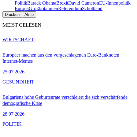
Politik
Barack Obama
Brexit
David Cameron
EU-Innenpolitik
Europa
Großbritannien
Referendum
Schottland
Drucken
Aktie
MEIST GELESEN
WIRTSCHAFT
Europäer machen aus den vorgeschlagenen Euro-Banknoten
Internet-Memes
25.07.2026
GESUNDHEIT
Bulgariens hohe Geburtenrate verschleiert die sich verschärfende
demografische Krise
28.07.2026
POLITIK