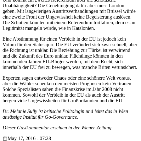
Unabhängigkeit? Die Genehmigung dafür aber muss London
geben. Mit langwierigen Austrittsverhandlungen mit Brüssel würde
eine zweite Front der Ungewissheit keine Begeisterung auslösen.
Die Schotten könnten mit einem Referendum fortfahren, dem es an
Legitimität mangeln würde, wie in Katalonien.
Eine Abstimmung für einen Verbleib in der EU ist jedoch kein
Votum für den Status quo. Die EU verändert sich zwar schnell, aber
die Richtung ist unklar. Die Beziehung zur Türkei ist verwirrend
und die Zukunft des Euro unklar. Flüchtlinge könnten in den
kommenden Jahren EU-Bürger werden, mit dem Recht, sich
innerhalb der EU frei zu bewegen, was manche Briten verunsichert.
Experten sagen entweder Chaos oder eine schönere Welt voraus,
aber die Wähler schenken den meisten Prognosen kein Vertrauen.
Solche Spezialisten sahen die Finanzkrise im Jahr 2008 nicht
kommen. Sowohl der Verbleib in der EU als auch der Austritt
bergen viele Ungewissheiten für Großbritannien und die EU.
Dr. Melanie Sully ist britische Politologin und leitet das in Wien
ansässige Institut für Go-Governance.
Dieser Gastkommentar erschien in der Wiener Zeitung.
May 17, 2016 - 07:28