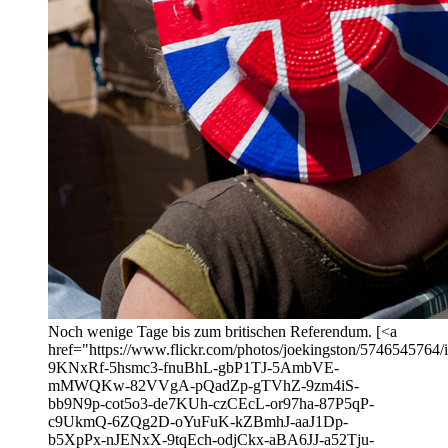
Noch wenige Tage bis zum britischen Referendum. [<a
href="https://www.flickr.com/photos/joekingston/5746545764/in
9KNxRf-5hsmc3-fnuBhL-gbP1TJ-5AmbVE-
mMWQKw-82VVgA-pQadZp-gTVhZ-9zm4iS-
bb9N9p-cot5o3-de7KUh-czCEcL-or97ha-87P5qP-
c9UkmQ-6ZQg2D-oYuFuK-kZBmhJ-aaJ1Dp-
b5XpPx-nJENxX-9tqEch-odjCkx-aBA6JJ-a52Tju-