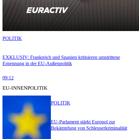
POLITIK
EXKLUSIV: Frankreich und Spanien kritisieren umstrittene
Ernennung in der EU-Außenpolitik
09:12
EU-INNENPOLITIK
POLITIK
EU-Parlament stärkt Europol zur
Bekämpfung von Schleuserkriminalität