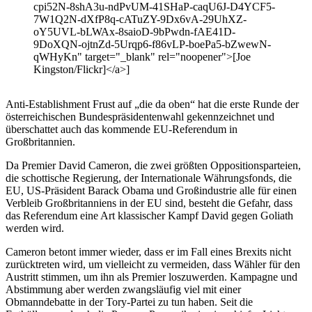
cpi52N-8shA3u-ndPvUM-41SHaP-caqU6J-D4YCF5-
7W1Q2N-dXfP8q-cATuZY-9Dx6vA-29UhXZ-
oY5UVL-bLWAx-8saioD-9bPwdn-fAE41D-
9DoXQN-ojtnZd-5Urqp6-f86vLP-boePa5-bZwewN-
qWHyKn" target="_blank" rel="noopener">[Joe
Kingston/Flickr]</a>]
Anti-Establishment Frust auf „die da oben“ hat die erste Runde der
österreichischen Bundespräsidentenwahl gekennzeichnet und
überschattet auch das kommende EU-Referendum in
Großbritannien.
Da Premier David Cameron, die zwei größten Oppositionsparteien,
die schottische Regierung, der Internationale Währungsfonds, die
EU, US-Präsident Barack Obama und Großindustrie alle für einen
Verbleib Großbritanniens in der EU sind, besteht die Gefahr, dass
das Referendum eine Art klassischer Kampf David gegen Goliath
werden wird.
Cameron betont immer wieder, dass er im Fall eines Brexits nicht
zurücktreten wird, um vielleicht zu vermeiden, dass Wähler für den
Austritt stimmen, um ihn als Premier loszuwerden. Kampagne und
Abstimmung aber werden zwangsläufig viel mit einer
Obmanndebatte in der Tory-Partei zu tun haben. Seit die