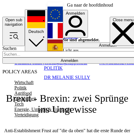
Ga naar de hoofdinhoud
Anmelden
Open sub
Close menu
English
navigation
Deutsch
Français
Sie sind abgemeldet.
Anmelden
Suchen
Licht aus
Español
Anmelden
Ukraine
Politik
Verteidigung
Rapporteur
Newsletters
Event
POLITIK
POLICY AREAS
DR MELANIE SULLY
Wirtschaft
Politik
Agrifood
Brexit - Brexin: zwei Sprünge
Gesundheit
Tech
ins Ungewisse
Energie, Umwelt & Transport
Verteidigung
Anti-Establishment Frust auf "die da oben" hat die erste Runde der