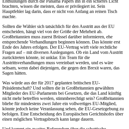
Enthüllungen durch die Panama Papers ihn in ein schiefes Licht
brachten, wissen die meisten, dass er privilegiert ist. Sein
Hauptfehler lag darin, dass er nicht von Anfang an reinen Tisch
machte.
Sollten die Wähler sich tatsächlich für den Austritt aus der EU
entscheiden, hängt viel von der Größe der Mehrheit ab.
Großbritannien muss zuerst Brüssel darüber informieren, ehe
entsprechende Verhandlungen beginnen können. Das könnte erst
Ende des Jahres erfolgen. Der EU-Vertrag wirft viele rechtliche
Fragen auf – mit diversen Auslegungen. Ob ein Land vom Austritt
zurücktreten könnte, ist unklar. Ein Team für die
Austrittsverhandlungen muss vereinbart werden, und es wäre
seltsam, wenn dabei diejenigen, die gegen den Brexit waren, das
Sagen hätten.
Was würde aus der für 2017 geplanten britischen EU-
Präsidentschaft? Und sollten die in Großbritannien gewählten
Mitglieder des EU-Parlaments bei Gesetzen, die das Land künftig
nicht mehr betreffen werden, stimmberechtigt sein? Großbritannien
bliebe für mindestens zwei Jahre ein vollwertiges EU-Mitglied,
könnte jedoch keine Veranlassung sehen, die EU-Gesetzgebung zu
befolgen. Eine Entscheidung des Europäischen Gerichtshofes über
einen möglichen Vertragsbruch kann lange dauern.
Und kommt ein zweites Referendum über die schottische