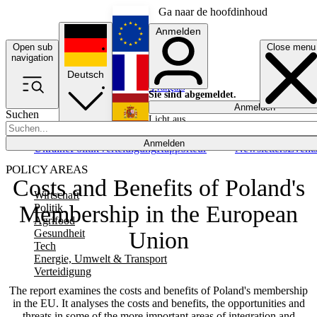
Ga naar de hoofdinhoud
Anmelden
Open sub
Close menu
English
navigation
Deutsch
Français
Sie sind abgemeldet.
Anmelden
Suchen
Licht aus
Español
Anmelden
Ukraine
Politik
Verteidigung
Rapporteur
Newsletters
Event
POLICY AREAS
Costs and Benefits of Poland's
Wirtschaft
Membership in the European
Politik
Agrifood
Gesundheit
Union
Tech
Energie, Umwelt & Transport
Verteidigung
The report examines the costs and benefits of Poland's membership
in the EU. It analyses the costs and benefits, the opportunities and
threats in some of the more important areas of integration and