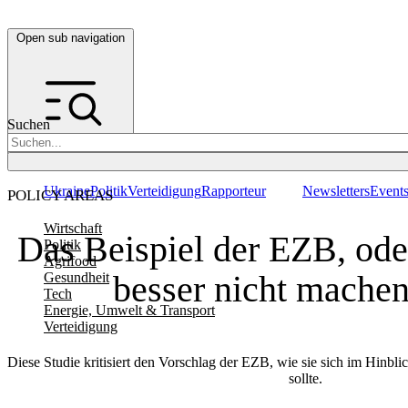
Open sub navigation
Suchen
Ukraine
Politik
Verteidigung
Rapporteur
Newsletters
Event
POLICY AREAS
Wirtschaft
Das Beispiel der EZB, ode
Politik
Agrifood
besser nicht machen
Gesundheit
Tech
Energie, Umwelt & Transport
Verteidigung
Diese Studie kritisiert den Vorschlag der EZB, wie sie sich im Hinbli
sollte.