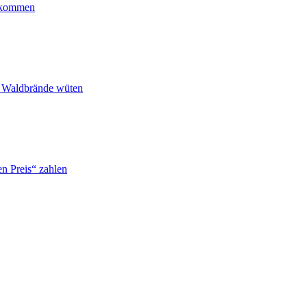
ankommen
n Waldbrände wüten
n Preis“ zahlen