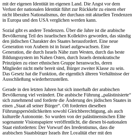
mit der eigenen Identität im eigenen Land. Die Angst vor dem
Verlust der nationalen Identität führt zur Rückkehr zu einem eher
nicht liberalen Nationalismus, der durchaus mit aktuellen Tendenzen
in Europa und den USA verglichen werden kann.
Sozial gibt es andere Tendenzen. Über die Jahre ist die arabische
Bevölkerung Teil des israelischen Kollektivs geworden, das ständig
den jüdischen Charakter des Staates herausfordert. Eine neue
Generation von Arabern ist in Israel aufgewachsen. Eine
Generation, die durch Israels Nähe zum Westen, durch das beste
Bildungssystem im Nahen Osten, durch Israels demokratische
Prinzipien zu einer ethnischen Gruppe heranwuchs, deren
Mitglieder nicht mehr bereit sind, Bürger zweiter Klasse zu sein.
Das Gesetz hat die Funktion, die eigentlich älteren Verhältnisse der
Ausschließung wiederherzustellen.
Gerade in den letzten Jahren hat sich innerhalb der arabischen
Bevölkerung viel verändert. Die arabische Führung „palästinisierte“
sich zunehmend und forderte die Änderung des jüdischen Staates in
einen „Staat all seiner Bürger“. Oft forderten dieselben
Führungspersönlichkeiten sowohl Gleichberechtigung, als auch
kulturelle Autonomie. So wurden von der palästinensischen Elite
sogenannte Visionspapiere veröffentlicht, die diesen bi-nationalen
Staat einforderten: Der Vorwurf des Irredentismus, dass die
arabischen Staatsbürger Israels ihre Loyalität eher mit den