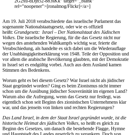
2G2xu-dDjh52-883sKk" target="_blank"
rel="noopener">[ronalmog/Flickr]</a>]
Am 19. Juli 2018 verabschiedete das israelische Parlament das
sogenannte Nationalstaatsgesetz, oder wie es offiziell
heißt:
Grundgesetz: Israel – Der Nationalstaat des Jüdischen
Volkes
. Die israelische Regierung, für die das Gesetz nicht nur
wegen des anstehenden Wahlkampfs wichtig war, feierte die
Verabschiedung, als handelte es sich dabei um die Wiederauflage
der Unabhängigkeitserklärung von 1948. Teile der Opposition und
vor allem die arabische Bevölkerung glaubten, mit der Demokratie
in Israel sei es endgültig vorbei. Auch aus dem Ausland kamen
Stimmen des Bedenkens.
Worum geht es bei diesem Gesetz? War Israel nicht als jüdischer
Staat gegründet worden? Ging es beim Zionismus nicht immer
schon um die Ausübung jüdischer Souveränität im eigenen Land?
Warum also die Aufregung, wenn das Gesetz nur festlegt, was
eigentlich schon seit Beginn des zionistischen Unternehmens klar
war, und das jenseits von linken und rechten Regierungen?
Das Land Israel, in dem der Staat Israel gegründet wurde, ist die
historische Heimat des jüdischen Volkes
, so heißt es gleich zu
Beginn des Gesetzes, um danach die bestehende Flagge, Hymne
und Hauptstadt des Landes gesetzlich zu verankern. Doch von