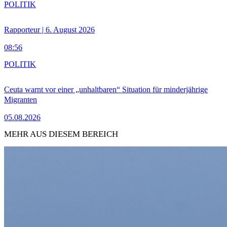
POLITIK
Rapporteur | 6. August 2026
08:56
POLITIK
Ceuta warnt vor einer „unhaltbaren“ Situation für minderjährige
Migranten
05.08.2026
MEHR AUS DIESEM BEREICH