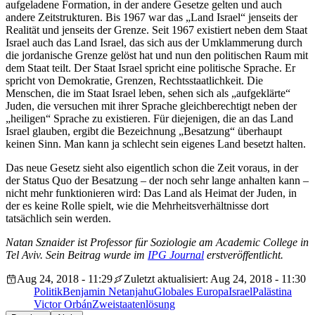
aufgeladene Formation, in der andere Gesetze gelten und auch
andere Zeitstrukturen. Bis 1967 war das „Land Israel“ jenseits der
Realität und jenseits der Grenze. Seit 1967 existiert neben dem Staat
Israel auch das Land Israel, das sich aus der Umklammerung durch
die jordanische Grenze gelöst hat und nun den politischen Raum mit
dem Staat teilt. Der Staat Israel spricht eine politische Sprache. Er
spricht von Demokratie, Grenzen, Rechtsstaatlichkeit. Die
Menschen, die im Staat Israel leben, sehen sich als „aufgeklärte“
Juden, die versuchen mit ihrer Sprache gleichberechtigt neben der
„heiligen“ Sprache zu existieren. Für diejenigen, die an das Land
Israel glauben, ergibt die Bezeichnung „Besatzung“ überhaupt
keinen Sinn. Man kann ja schlecht sein eigenes Land besetzt halten.
Das neue Gesetz sieht also eigentlich schon die Zeit voraus, in der
der Status Quo der Besatzung – der noch sehr lange anhalten kann –
nicht mehr funktionieren wird: Das Land als Heimat der Juden, in
der es keine Rolle spielt, wie die Mehrheitsverhältnisse dort
tatsächlich sein werden.
Natan Sznaider ist Professor für Soziologie am Academic College in
Tel Aviv. Sein Beitrag wurde im
IPG Journal
erstveröffentlicht.
Aug 24, 2018 - 11:29
Zuletzt aktualisiert: Aug 24, 2018 - 11:30
Politik
Benjamin Netanjahu
Globales Europa
Israel
Palästina
Victor Orbán
Zweistaatenlösung