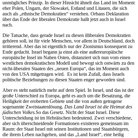
unmögliches Prinzip. In dieser Hinsicht ähnelt das Land im Moment
eher Polen, Ungarn, der Slowakei, Estland und Litauen, die sich
auch als „ethnische Demokratien“ verstehen. Orbans Deklaration
über das Ende der liberalen Demokratie hallt jetzt auch in Israel
nach.
Die Tatsache, dass gerade Israel zu diesen illiberalen Demokratien
gehören soll, ist für viele Menschen, vor allem in Deutschland, doch
irritierend. Aber das ist eigentlich nur der Zionismus konsequent zu
Ende gedacht. Israel begann ja einst als eine außereuropäische
europäische Insel im Nahen Osten, distanziert sich nun vom einen
westlichen demokratischen Modell und bewegt sich ostwärts zu den
nicht-liberalen Staaten des „neuen Europa“, das im Moment auch
von den USA mitgetragen wird. Es ist kein Zufall, dass Israels
politische Beziehungen zu diesen Staaten enger geworden sind.
Aber es steht natürlich mehr auf dem Spiel. In Israel, und das ist der
große Unterschied zu Europa, geht es auch um die Besatzung, die
Heiligkeit der eroberten Gebiete und die von außen getragene
sogenannte Zweistaatenlösung.
Das Land Israel ist die Heimat des
jüdischen Volkes.
So das Gesetz. Nicht der Staat Israel. Diese
Unterscheidung ist im Hebräischen bedeutend. Zwei verschiedene,
aber sich überschneidende Formationen existieren gemeinsam im
Raum: der Staat Israel mit seinen Institutionen und Staatsbürgern,
die ihrem Leben nachgehen, und das „Land Israel“, eine heilig