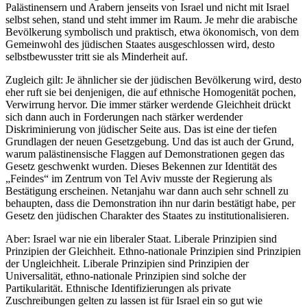
Palästinensern und Arabern jenseits von Israel und nicht mit Israel
selbst sehen, stand und steht immer im Raum. Je mehr die arabische
Bevölkerung symbolisch und praktisch, etwa ökonomisch, von dem
Gemeinwohl des jüdischen Staates ausgeschlossen wird, desto
selbstbewusster tritt sie als Minderheit auf.
Zugleich gilt: Je ähnlicher sie der jüdischen Bevölkerung wird, desto
eher ruft sie bei denjenigen, die auf ethnische Homogenität pochen,
Verwirrung hervor. Die immer stärker werdende Gleichheit drückt
sich dann auch in Forderungen nach stärker werdender
Diskriminierung von jüdischer Seite aus. Das ist eine der tiefen
Grundlagen der neuen Gesetzgebung. Und das ist auch der Grund,
warum palästinensische Flaggen auf Demonstrationen gegen das
Gesetz geschwenkt wurden. Dieses Bekennen zur Identität des
„Feindes“ im Zentrum von Tel Aviv musste der Regierung als
Bestätigung erscheinen. Netanjahu war dann auch sehr schnell zu
behaupten, dass die Demonstration ihn nur darin bestätigt habe, per
Gesetz den jüdischen Charakter des Staates zu institutionalisieren.
Aber: Israel war nie ein liberaler Staat. Liberale Prinzipien sind
Prinzipien der Gleichheit. Ethno-nationale Prinzipien sind Prinzipien
der Ungleichheit. Liberale Prinzipien sind Prinzipien der
Universalität, ethno-nationale Prinzipien sind solche der
Partikularität. Ethnische Identifizierungen als private
Zuschreibungen gelten zu lassen ist für Israel ein so gut wie