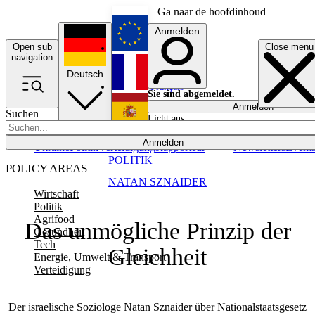
Ga naar de hoofdinhoud
Anmelden
Open sub
Close menu
English
navigation
Deutsch
Français
Sie sind abgemeldet.
Anmelden
Suchen
Licht aus
Español
Anmelden
Ukraine
Politik
Verteidigung
Rapporteur
Newsletters
Event
POLITIK
POLICY AREAS
NATAN SZNAIDER
Wirtschaft
Politik
Agrifood
Das unmögliche Prinzip der
Gesundheit
Tech
Gleichheit
Energie, Umwelt & Transport
Verteidigung
Der israelische Soziologe Natan Sznaider über Nationalstaatsgesetz