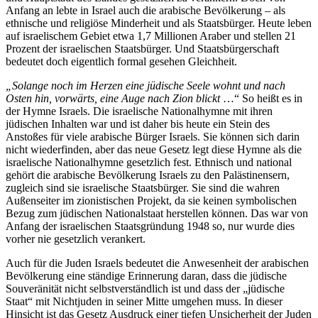
Anfang an lebte in Israel auch die arabische Bevölkerung – als
ethnische und religiöse Minderheit und als Staatsbürger. Heute leben
auf israelischem Gebiet etwa 1,7 Millionen Araber und stellen 21
Prozent der israelischen Staatsbürger. Und Staatsbürgerschaft
bedeutet doch eigentlich formal gesehen Gleichheit.
„Solange noch im Herzen eine jüdische Seele wohnt und nach
Osten hin, vorwärts, eine Auge nach Zion blickt
…“ So heißt es in
der Hymne Israels. Die israelische Nationalhymne mit ihren
jüdischen Inhalten war und ist daher bis heute ein Stein des
Anstoßes für viele arabische Bürger Israels. Sie können sich darin
nicht wiederfinden, aber das neue Gesetz legt diese Hymne als die
israelische Nationalhymne gesetzlich fest. Ethnisch und national
gehört die arabische Bevölkerung Israels zu den Palästinensern,
zugleich sind sie israelische Staatsbürger. Sie sind die wahren
Außenseiter im zionistischen Projekt, da sie keinen symbolischen
Bezug zum jüdischen Nationalstaat herstellen können. Das war von
Anfang der israelischen Staatsgründung 1948 so, nur wurde dies
vorher nie gesetzlich verankert.
Auch für die Juden Israels bedeutet die Anwesenheit der arabischen
Bevölkerung eine ständige Erinnerung daran, dass die jüdische
Souveränität nicht selbstverständlich ist und dass der „jüdische
Staat“ mit Nichtjuden in seiner Mitte umgehen muss. In dieser
Hinsicht ist das Gesetz Ausdruck einer tiefen Unsicherheit der Juden