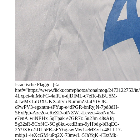
Israelische Flagge. [<a
href="https://www.flickr.com/photos/ronalmog/2473122753/in/p
4Lxpet-4nMoFG-4afiUu-djDfML-e7efK-fzBU5M-
4TwMx1-dUXUKX-drvuJ9-immZsf-4YtVJE-
cPwPV3-egxntm-sFYup-e4dPGR-bnRyjN-7pd8dH-
5ExPgb-Aze2o-cReZD-oiNZWJ-Levzu-4soNuN-
e7enA-wiNEHx-5qTpak-e7GR7z-5u2Jm-48sAfq-
5g32sR-5Cxf4C-5Qg8ku-cedBms-5yHbdg-bRqEC-
2Y9XRr-5DL5FR-sFY6g-swMw1-eMZzsh-48LL17-
mbip1-4eXcGM-uPq2X-73mwL-5JhYqK-4TszMk-