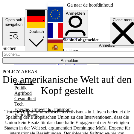
Ga naar de hoofdinhoud
Anmelden
Open sub
Close menu
English
navigation
Deutsch
Français
Sie sind abgemeldet.
Anmelden
Suchen
Licht aus
Español
Anmelden
Ukraine
Politik
Verteidigung
Rapporteur
Newsletters
Event
POLICY AREAS
Die amerikanische Welt auf den
Wirtschaft
Kopf gestellt
Politik
Agrifood
Gesundheit
Tech
Energie, Umwelt & Transport
Trotz des britisch-französischen Aktivismus in Libyen bedeutet die
Verteidigung
Spaltung der Europäischen Union zu den Interventionen, dass die
Union kein Ersatz für das dauerhafte Engagement der Vereinigten
Staaten in der Welt sei, argumentiert Dominique Moïsi, Experte für
internationale Beziehungen.
Der folgende Beitrag wurde von