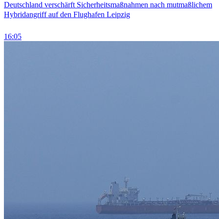
Deutschland verschärft Sicherheitsmaßnahmen nach mutmaßlichem
Hybridangriff auf den Flughafen Leipzig
16:05