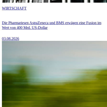
WIRTSCHAFT
Die Pharmariesen AstraZeneca und BMS erwägen eine Fusion im
Wert von 400 Mrd. US-Dollar
03.08.2026