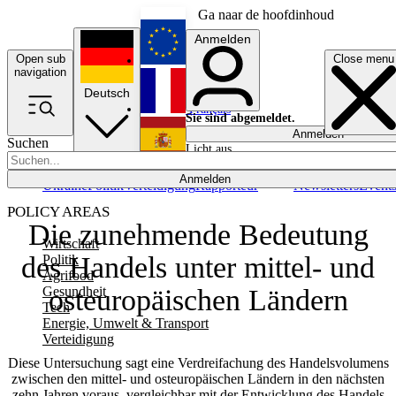
Ga naar de hoofdinhoud
Anmelden
Open sub
Close menu
English
navigation
Deutsch
Français
Sie sind abgemeldet.
Anmelden
Suchen
Licht aus
Español
Anmelden
Ukraine
Politik
Verteidigung
Rapporteur
Newsletters
Event
POLICY AREAS
Die zunehmende Bedeutung
Wirtschaft
des Handels unter mittel- und
Politik
Agrifood
Gesundheit
osteuropäischen Ländern
Tech
Energie, Umwelt & Transport
Verteidigung
Diese Untersuchung sagt eine Verdreifachung des Handelsvolumens
zwischen den mittel- und osteuropäischen Ländern in den nächsten
zehn Jahren voraus, vergleichbar mit der Entwicklung des Handels