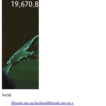
Social
Bezoek ons op facebook
Bezoek ons op x