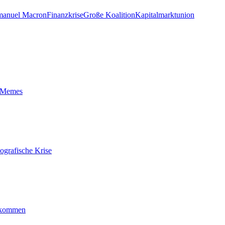
anuel Macron
Finanzkrise
Große Koalition
Kapitalmarktunion
t-Memes
ografische Krise
ankommen