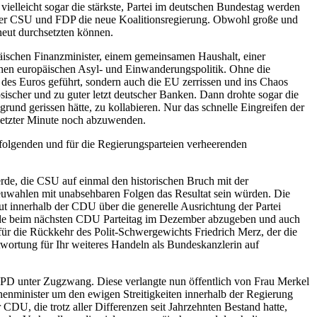
ielleicht sogar die stärkste, Partei im deutschen Bundestag werden
 der CSU und FDP die neue Koalitionsregierung. Obwohl große und
rneut durchsetzten können.
päischen Finanzminister, einem gemeinsamen Haushalt, einer
chen europäischen Asyl- und Einwanderungspolitik. Ohne die
 des Euros geführt, sondern auch die EU zerrissen und ins Chaos
ösischer und zu guter letzt deutscher Banken. Dann drohte sogar die
und gerissen hätte, zu kollabieren. Nur das schnelle Eingreifen der
 letzter Minute noch abzuwenden.
 folgenden und für die Regierungsparteien verheerenden
rde, die CSU auf einmal den historischen Bruch mit der
Neuwahlen mit unabsehbaren Folgen das Resultat sein würden. Die
 innerhalb der CDU über die generelle Ausrichtung der Partei
zende beim nächsten CDU Parteitag im Dezember abzugeben und auch
für die Rückkehr des Polit-Schwergewichts Friedrich Merz, der die
twortung für Ihr weiteres Handeln als Bundeskanzlerin auf
 SPD unter Zugzwang. Diese verlangte nun öffentlich von Frau Merkel
nnenminister um den ewigen Streitigkeiten innerhalb der Regierung
DU, die trotz aller Differenzen seit Jahrzehnten Bestand hatte,