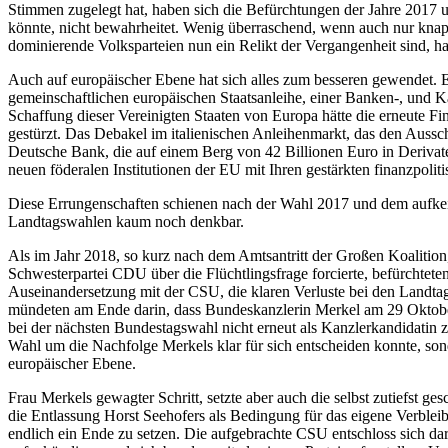
Stimmen zugelegt hat, haben sich die Befürchtungen der Jahre 2017 un
könnte, nicht bewahrheitet. Wenig überraschend, wenn auch nur kn
dominierende Volksparteien nun ein Relikt der Vergangenheit sind, ha
Auch auf europäischer Ebene hat sich alles zum besseren gewendet. E
gemeinschaftlichen europäischen Staatsanleihe, einer Banken-, und 
Schaffung dieser Vereinigten Staaten von Europa hätte die erneute F
gestürzt. Das Debakel im italienischen Anleihenmarkt, das den Ausschl
Deutsche Bank, die auf einem Berg von 42 Billionen Euro in Derivaten
neuen föderalen Institutionen der EU mit Ihren gestärkten finanzpol
Diese Errungenschaften schienen nach der Wahl 2017 und dem aufkeim
Landtagswahlen kaum noch denkbar.
Als im Jahr 2018, so kurz nach dem Amtsantritt der Großen Koalition
Schwesterpartei CDU über die Flüchtlingsfrage forcierte, befürchtet
Auseinandersetzung mit der CSU, die klaren Verluste bei den Landt
mündeten am Ende darin, dass Bundeskanzlerin Merkel am 29 Oktober
bei der nächsten Bundestagswahl nicht erneut als Kanzlerkandidatin 
Wahl um die Nachfolge Merkels klar für sich entscheiden konnte, son
europäischer Ebene.
Frau Merkels gewagter Schritt, setzte aber auch die selbst zutiefst
die Entlassung Horst Seehofers als Bedingung für das eigene Verbleib
endlich ein Ende zu setzen. Die aufgebrachte CSU entschloss sich dar