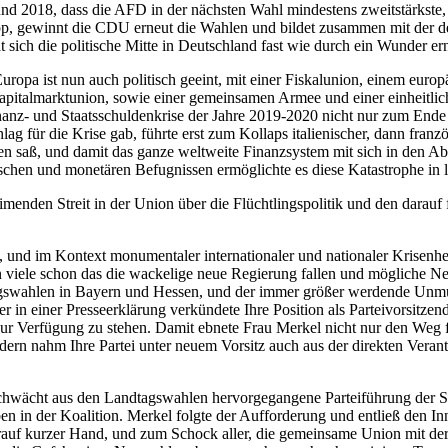
d 2018, dass die AFD in der nächsten Wahl mindestens zweitstärkste, v
app, gewinnt die CDU erneut die Wahlen und bildet zusammen mit der
t sich die politische Mitte in Deutschland fast wie durch ein Wunder e
uropa ist nun auch politisch geeint, mit einer Fiskalunion, einem euro
Kapitalmarktunion, sowie einer gemeinsamen Armee und einer einheitli
inanz- und Staatsschuldenkrise der Jahre 2019-2020 nicht nur zum Ende
ag für die Krise gab, führte erst zum Kollaps italienischer, dann franz
 saß, und damit das ganze weltweite Finanzsystem mit sich in den Abgr
itischen und monetären Befugnissen ermöglichte es diese Katastrophe in
enden Streit in der Union über die Flüchtlingspolitik und den darauf
, und im Kontext monumentaler internationaler und nationaler Krisenhe
en viele schon das die wackelige neue Regierung fallen und mögliche 
agswahlen in Bayern und Hessen, und der immer größer werdende Unmut
 in einer Presseerklärung verkündete Ihre Position als Parteivorsit
zur Verfügung zu stehen. Damit ebnete Frau Merkel nicht nur den Weg 
dern nahm Ihre Partei unter neuem Vorsitz auch aus der direkten Veran
 geschwächt aus den Landtagswahlen hervorgegangene Parteiführung der
en in der Koalition. Merkel folgte der Aufforderung und entließ den I
auf kurzer Hand, und zum Schock aller, die gemeinsame Union mit der C