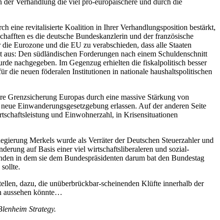
 der Verhandlung die viel pro-europäischere und durch die
 eine revitalisierte Koalition in Ihrer Verhandlungsposition bestärkt,
afften es die deutsche Bundeskanzlerin und der französische
r die Eurozone und die EU zu verabschieden, dass alle Staaten
lgt aus: Den südländischen Forderungen nach einem Schuldenschnitt
rde nachgegeben. Im Gegenzug erhielten die fiskalpolitisch besser
r die neuen föderalen Institutionen in nationale haushaltspolitischen
lare Grenzsicherung Europas durch eine massive Stärkung von
te neue Einwanderungsgesetzgebung erlassen. Auf der anderen Seite
rtschaftsleistung und Einwohnerzahl, in Krisensituationen
egierung Merkels wurde als Verräter der Deutschen Steuerzahler und
erung auf Basis einer viel wirtschaftsliberaleren und sozial-
beenden in dem sie dem Bundespräsidenten darum bat den Bundestag
sollte.
tellen, dazu, die unüberbrückbar-scheinenden Klüfte innerhalb der
ch aussehen könnte…
Blenheim Strategy.