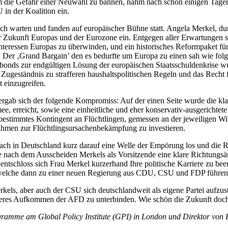
Um die Gefahr einer Neuwahl zu bannen, nahm nach schon einigen Tagen
in der Koalition ein.
ich warten und fanden auf europäischer Bühne statt. Angela Merkel, durch
ukunft Europas und der Eurozone ein. Entgegen aller Erwartungen sch
Interessen Europas zu überwinden, und ein historisches Reformpaket fü
n. Der ‚Grand Bargain’ den es bedurfte um Europa zu einen sah wie fo
bonds zur endgültigen Lösung der europäischen Staatsschuldenkrise wu
ugeständnis zu strafferen haushaltspolitischen Regeln und das Recht fü
t einzugreifen.
 ergab sich der folgende Kompromiss: Auf der einen Seite wurde die k
e, erreicht, sowie eine einheitliche und eher konservativ-ausgerichte
n bestimmtes Kontingent an Flüchtlingen, gemessen an der jeweiligen Wi
hmen zur Flüchtlingsursachenbekämpfung zu investieren.
ach in Deutschland kurz darauf eine Welle der Empörung los und die R
e nach dem Ausscheiden Merkels als Vorsitzende eine klare Richtungsänd
, entschloss sich Frau Merkel kurzerhand Ihre politische Karriere zu 
 welche dann zu einer neuen Regierung aus CDU, CSU und FDP führen 
kels, aber auch der CSU sich deutschlandweit als eigene Partei aufzus
eiteres Aufkommen der AFD zu unterbinden. Wie schön die Zukunft do
ogramme am Global Policy Institute (GPI) in London und Direktor von 