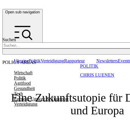
Open sub navigation
Suchen
Ukraine
Politik
Verteidigung
Rapporteur
Newsletters
Event
POLICY AREAS
POLITIK
Wirtschaft
CHRIS LUENEN
Politik
Agrifood
Gesundheit
Eine Zukunftsutopie für 
Tech
Energie, Umwelt & Transport
Verteidigung
und Europa