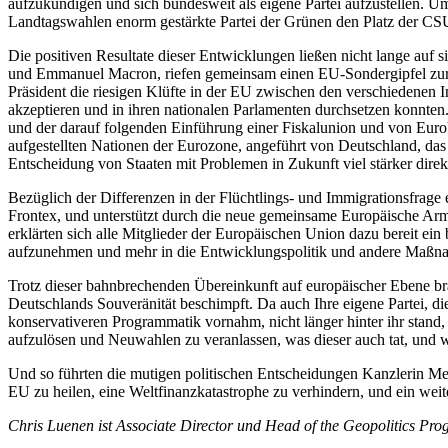
aufzukündigen und sich bundesweit als eigene Partei aufzustellen. 
Landtagswahlen enorm gestärkte Partei der Grünen den Platz der CSU 
Die positiven Resultate dieser Entwicklungen ließen nicht lange auf s
und Emmanuel Macron, riefen gemeinsam einen EU-Sondergipfel zur Z
Präsident die riesigen Klüfte in der EU zwischen den verschiedenen 
akzeptieren und in ihren nationalen Parlamenten durchsetzen konnte
und der darauf folgenden Einführung einer Fiskalunion und von Euro
aufgestellten Nationen der Eurozone, angeführt von Deutschland, das Z
Entscheidung von Staaten mit Problemen in Zukunft viel stärker direk
Bezüglich der Differenzen in der Flüchtlings- und Immigrationsfrage
Frontex, und unterstützt durch die neue gemeinsame Europäische Arme
erklärten sich alle Mitglieder der Europäischen Union dazu bereit ei
aufzunehmen und mehr in die Entwicklungspolitik und andere Maßna
Trotz dieser bahnbrechenden Übereinkunft auf europäischer Ebene br
Deutschlands Souveränität beschimpft. Da auch Ihre eigene Partei, di
konservativeren Programmatik vornahm, nicht länger hinter ihr stand
aufzulösen und Neuwahlen zu veranlassen, was dieser auch tat, und
Und so führten die mutigen politischen Entscheidungen Kanzlerin Mer
EU zu heilen, eine Weltfinanzkatastrophe zu verhindern, und ein w
Chris Luenen ist Associate Director und Head of the Geopolitics Pr