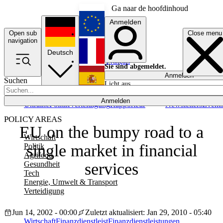
Ga naar de hoofdinhoud
Anmelden
Open sub
Close menu
English
navigation
Deutsch
Français
Sie sind abgemeldet.
Anmelden
Suchen
Licht aus
Español
Anmelden
Ukraine
Politik
Verteidigung
Rapporteur
Newsletters
Event
POLICY AREAS
EU on the bumpy road to a
Wirtschaft
single market in financial
Politik
Agrifood
Gesundheit
services
Tech
Energie, Umwelt & Transport
Verteidigung
Jun 14, 2002 - 00:00
Zuletzt aktualisiert: Jan 29, 2010 - 05:40
Wirtschaft
Finanzdienstleist
Finanzdienstleistungen