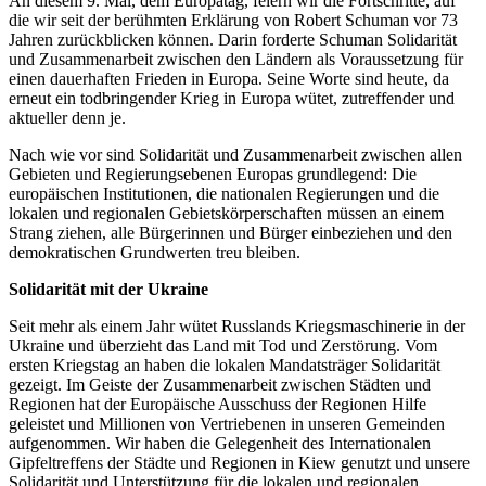
An diesem 9. Mai, dem Europatag, feiern wir die Fortschritte, auf
die wir seit der berühmten Erklärung von Robert Schuman vor 73
Jahren zurückblicken können. Darin forderte Schuman Solidarität
und Zusammenarbeit zwischen den Ländern als Voraussetzung für
einen dauerhaften Frieden in Europa. Seine Worte sind heute, da
erneut ein todbringender Krieg in Europa wütet, zutreffender und
aktueller denn je.
Nach wie vor sind Solidarität und Zusammenarbeit zwischen allen
Gebieten und Regierungsebenen Europas grundlegend: Die
europäischen Institutionen, die nationalen Regierungen und die
lokalen und regionalen Gebietskörperschaften müssen an einem
Strang ziehen, alle Bürgerinnen und Bürger einbeziehen und den
demokratischen Grundwerten treu bleiben.
Solidarität mit der Ukraine
Seit mehr als einem Jahr wütet Russlands Kriegsmaschinerie in der
Ukraine und überzieht das Land mit Tod und Zerstörung. Vom
ersten Kriegstag an haben die lokalen Mandatsträger Solidarität
gezeigt. Im Geiste der Zusammenarbeit zwischen Städten und
Regionen hat der Europäische Ausschuss der Regionen Hilfe
geleistet und Millionen von Vertriebenen in unseren Gemeinden
aufgenommen. Wir haben die Gelegenheit des Internationalen
Gipfeltreffens der Städte und Regionen in Kiew genutzt und unsere
Solidarität und Unterstützung für die lokalen und regionalen