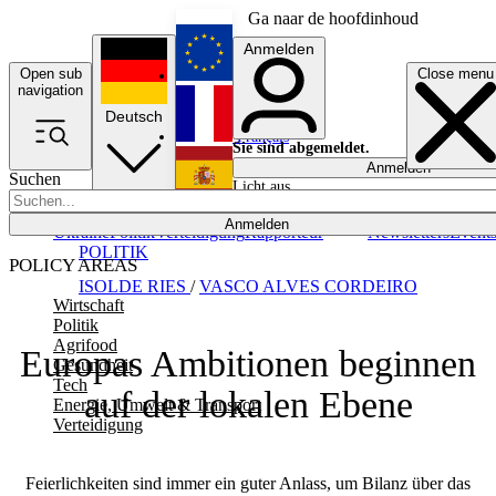
Ga naar de hoofdinhoud
Anmelden
Open sub
Close menu
English
navigation
Deutsch
Français
Sie sind abgemeldet.
Anmelden
Suchen
Licht aus
Español
Anmelden
Ukraine
Politik
Verteidigung
Rapporteur
Newsletters
Event
POLITIK
POLICY AREAS
ISOLDE RIES
/
VASCO ALVES CORDEIRO
Wirtschaft
Politik
Agrifood
Europas Ambitionen beginnen
Gesundheit
Tech
auf der lokalen Ebene
Energie, Umwelt & Transport
Verteidigung
Feierlichkeiten sind immer ein guter Anlass, um Bilanz über das