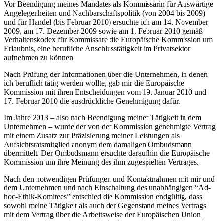
Vor Beendigung
meines Mandates als Kommissarin für Auswärtige
Angelegenheiten und Nachbarschaftspolitik
(von 2004
bis 2009
)
u
nd für Handel (bis Februar 2010) ersuchte ich am 14. November
2009, am 17. Dezember 2009 sowie am 1. Februar 2010 gemäß
Verhaltenskodex
für Kommis
sare
die Europäische Kommission um
Erlaubnis, eine berufliche
Anschlusst
ätigkeit im Privatsektor
aufnehmen zu können.
Nach Prüfung der Informationen über die Unternehmen, in denen
ich beruflich tätig werden wollte, gab mir die Europäische
Kommission mi
t ihren Entscheidungen vom 19. Januar
2010 und
17.
Februar
2010
die ausdrückliche Genehmigung dafür.
Im Jahre 2013 – also nach Beendigung meiner Tätigkeit
in dem
Unternehmen
– wurde der
von der Kommission
genehmigte Vertrag
mit einem Zusatz zur Präzisierung meiner Leistungen als
Aufsichtsratsmitglied anonym dem damaligen Ombudsmann
übermittelt.
Der Ombudsmann
ersuchte
daraufhin
die Europäische
Kommission um i
h
re Meinung
des
i
hm
zugespielten
Vertrages.
Nach den notwendigen
Prüfungen und Kontaktnahmen mit mir und
dem Unternehmen und nach
Einschaltung des unabhängigen “Ad-
hoc-
Ethik-Komitees” entschied die
Kommission
endgültig, dass
sowohl meine Tätigk
eit als auch der Gegenstand mein
es Vertrags
mit dem
V
ertrag
über die Arbeitsweis
e der Europäischen Union