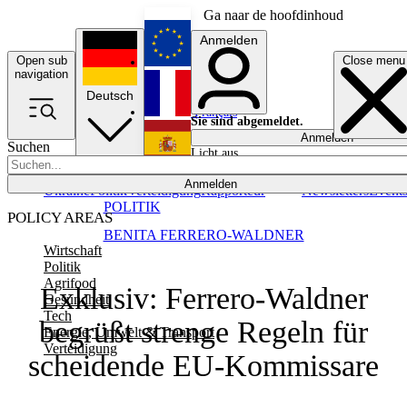
Ga naar de hoofdinhoud
Anmelden
Open sub
Close menu
English
navigation
Deutsch
Français
Sie sind abgemeldet.
Anmelden
Suchen
Licht aus
Español
Anmelden
Ukraine
Politik
Verteidigung
Rapporteur
Newsletters
Event
POLITIK
POLICY AREAS
BENITA FERRERO-WALDNER
Wirtschaft
Politik
Agrifood
Exklusiv: Ferrero-Waldner
Gesundheit
Tech
begrüßt strenge Regeln für
Energie, Umwelt & Transport
Verteidigung
scheidende EU-Kommissare