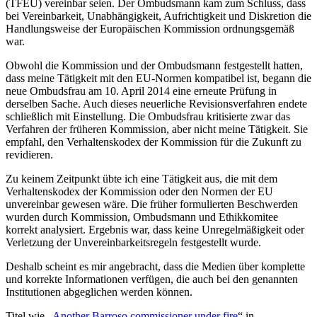
(TFEU)
vereinbar seien.
Der Ombudsmann
kam zum Schluss, dass
bei
Vereinbarkeit,
Unabhängigkeit, Aufrichtigkeit
und Diskretion die
Handlun
gsweise der Europäischen
K
ommission
ordnungsgemäß
war.
Obwohl die Kommission und der Ombudsmann
festgestellt hatten,
dass meine
Tätigkeit mit den EU-Normen
kompatibel ist, begann die
neue
Ombudsfrau
am 10. April
2014 eine
erneute Prüfung i
n
derselben Sache.
Auch
d
ies
es
neuerliche
Revision
sverfahren endete
schließlich mit Einstellung. Die
Ombudsfrau
kritisierte zwa
r das
Verfahren der früheren Kommission
,
aber
nicht meine Tätigkeit
. Sie
empfahl
, den Verhaltenskodex der Kommission für die Zukunft zu
revidieren.
Zu keinem Zeitpunkt
übte
ich eine
Tätigkei
t
aus, die mit dem
Verhaltenskodex der
Kommission
oder den Normen der EU
unvereinbar gewesen wäre.
Die früher formulierten Beschwerden
wurden
durch
Kommission, Ombudsmann und Ethikk
omitee
korrekt analysiert. Ergebnis war, dass keine Unregelmäß
igkeit oder
Verletzung der Unvereinbarkeitsregeln
festgestellt wurde.
Deshalb scheint es mir ang
ebracht, dass die Medien ü
ber komplette
und
korrekte
Information
en verfügen,
die auch bei den genannten
Instit
utionen abgeglichen werden können.
Titel wie „
Another
Barroso
commissioner
under
fire
“
in