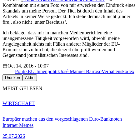
Kombination mit einem Foto
von mir
erwecken den Eindruck eines
Skandals um
meine
Person
.
Der Titel ist durch den Inhalt des
Artikels in keiner Weise gedeckt. Ich stehe demnach nicht ‚
under
fire
‚, also nicht ‚unter Beschuss‘.
Ich beklage
,
dass mir
in manchen Medienberichten
eine
unangemessene Tätigkeit vor
geworfen wird, obwohl
meine
Angelegenheit nichts mit
Fällen
andere
r
Mitgliede
r
der EU-
Kommission zu tun hat
,
die
derzeit
über
prüft
werden und
Gegenstand journalistischen
Interesse
s
sind.
Oct 14, 2016 - 10:07
Politik
EU-Innenpolitik
José Manuel Barroso
Verhaltenskodex
Drucken
Aktie
MEIST GELESEN
WIRTSCHAFT
Europäer machen aus den vorgeschlagenen Euro-Banknoten
Internet-Memes
25.07.2026