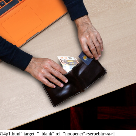
9414p1.html" target="_blank" rel="noopener">serpeblu</a>]