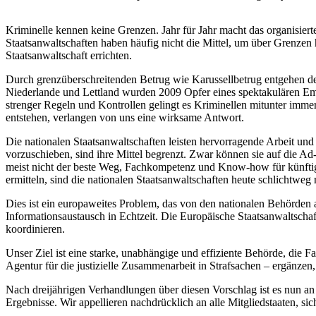
Kriminelle kennen keine Grenzen. Jahr für Jahr macht das organisiert
Staatsanwaltschaften haben häufig nicht die Mittel, um über Grenzen 
Staatsanwaltschaft errichten.
Durch grenzüberschreitenden Betrug wie Karussellbetrug entgehen de
Niederlande und Lettland wurden 2009 Opfer eines spektakulären Emi
strenger Regeln und Kontrollen gelingt es Kriminellen mitunter imm
entstehen, verlangen von uns eine wirksame Antwort.
Die nationalen Staatsanwaltschaften leisten hervorragende Arbeit und
vorzuschieben, sind ihre Mittel begrenzt. Zwar können sie auf die A
meist nicht der beste Weg, Fachkompetenz und Know-how für künftige 
ermitteln, sind die nationalen Staatsanwaltschaften heute schlichtweg n
Dies ist ein europaweites Problem, das von den nationalen Behörden al
Informationsaustausch in Echtzeit. Die Europäische Staatsanwaltsch
koordinieren.
Unser Ziel ist eine starke, unabhängige und effiziente Behörde, die
Agentur für die justizielle Zusammenarbeit in Strafsachen – ergänze
Nach dreijährigen Verhandlungen über diesen Vorschlag ist es nun an
Ergebnisse. Wir appellieren nachdrücklich an alle Mitgliedstaaten, si