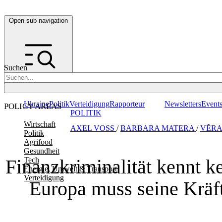
Open sub navigation
Suchen
Ukraine
Politik
Verteidigung
Rapporteur
Newsletters
Event
POLICY AREAS
POLITIK
Wirtschaft
AXEL VOSS
/
BARBARA MATERA
/
VĔRA
Politik
Agrifood
Gesundheit
Finanzkriminalität kennt k
Tech
Energie, Umwelt & Transport
Verteidigung
Europa muss seine Kräf