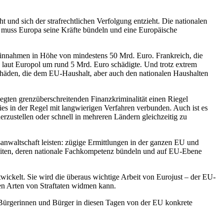
 und sich der strafrechtlichen Verfolgung entzieht. Die nationalen
er muss Europa seine Kräfte bündeln und eine Europäische
einnahmen in Höhe von mindestens 50 Mrd. Euro. Frankreich, die
n laut Europol um rund 5 Mrd. Euro schädigte
.
Und trotz extrem
chäden, die dem EU-Haushalt, aber auch den nationalen Haushalten
legten grenzüberschreitenden Finanzkriminalität einen Riegel
es in der Regel mit langwierigen Verfahren verbunden. Auch ist es
zustellen oder schnell in mehreren Ländern gleichzeitig zu
tsanwaltschaft leisten: zügige Ermittlungen in der ganzen EU und
beiten, deren nationale Fachkompetenz bündeln und auf EU-Ebene
wickelt. Sie wird die überaus wichtige Arbeit von Eurojust – der EU-
en Arten von Straftaten widmen kann.
e Bürgerinnen und Bürger in diesen Tagen von der EU konkrete