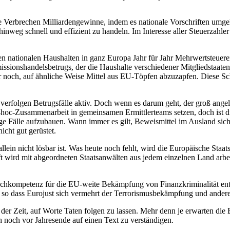
e Verbrechen Milliardengewinne, indem es nationale Vorschriften umgeht
hinweg schnell und effizient zu handeln. Im Interesse aller Steuerzahl
n nationalen Haushalten in ganz Europa Jahr für Jahr Mehrwertsteuer
ssionshandelsbetrugs, der die Haushalte verschiedener Mitgliedstaate
er noch, auf ähnliche Weise Mittel aus EU-Töpfen abzuzapfen. Diese S
 verfolgen Betrugsfälle aktiv. Doch wenn es darum geht, der groß ange
d-hoc-Zusammenarbeit in gemeinsamen Ermittlerteams setzen, doch ist di
Fälle aufzubauen. Wann immer es gilt, Beweismittel im Ausland sicher
icht gut gerüstet.
lein nicht lösbar ist. Was heute noch fehlt, wird die Europäische Staa
aft wird mit abgeordneten Staatsanwälten aus jedem einzelnen Land ar
 Fachkompetenz für die EU-weite Bekämpfung von Finanzkriminalität ent
n, so dass Eurojust sich vermehrt der Terrorismusbekämpfung und ander
 der Zeit, auf Worte Taten folgen zu lassen. Mehr denn je erwarten di
ch noch vor Jahresende auf einen Text zu verständigen.