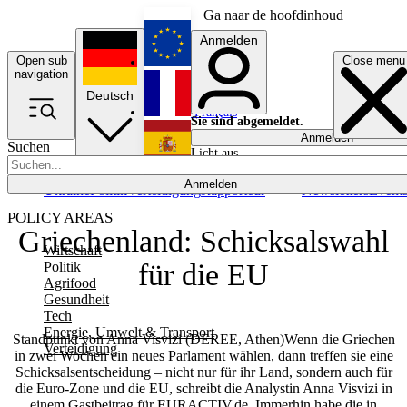
Ga naar de hoofdinhoud
Anmelden
Open sub
Close menu
English
navigation
Deutsch
Français
Sie sind abgemeldet.
Anmelden
Suchen
Licht aus
Español
Anmelden
Ukraine
Politik
Verteidigung
Rapporteur
Newsletters
Event
POLICY AREAS
Griechenland: Schicksalswahl
Wirtschaft
für die EU
Politik
Agrifood
Gesundheit
Tech
Energie, Umwelt & Transport
Standpunkt von Anna Visvizi (DEREE, Athen)Wenn die Griechen
Verteidigung
in zwei Wochen ein neues Parlament wählen, dann treffen sie eine
Schicksalsentscheidung – nicht nur für ihr Land, sondern auch für
die Euro-Zone und die EU, schreibt die Analystin Anna Visvizi in
einem Gastbeitrag für EURACTIV.de. Immerhin habe die in