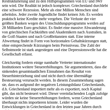
Restrukturierung und zu den Hilfsprogrammen von EU und IWF
sein wird. Die Realität ist jedoch komplexer. Griechenland durchlebt
eine schwere Rezession. Mehr als eine Million Menschen sind
arbeitslos. Jeder zweite Jugendliche findet keinen Job. Es werden
praktisch keine Kredite mehr vergeben. Die Verluste der vier
größten Banken wegen des Umschuldungsprogramms werden auf
28 Milliarden Euro geschätzt. Es findet eine massive Abwanderung
von griechischen Fachkräften und Akademikern nach Australien, in
die Golf-Staaten und nach Großbritannien statt. Eine interne
Abwertung findet in Form von horizontalen Gehaltskürzungen statt,
ohne entsprechende Kürzungen beim Preisniveau. Die Zahl der
Selbstmorde ist stark angestiegen und eine Depressionswelle hat die
Gesellschaft erfasst.
Gleichzeitig fordern einige namhafte Vertreter internationaler
Institutionen weitere Steuererhöhungen. Sie argumentieren, dass die
sinkenden gesamtstaatlichen Einnahmen das Resultat von
Steuerhinterziehung sind und nicht durch eine übermäßige
Besteuerung verursacht werden. In diesem Zusammenhang sagen
sie, dass es aufgrund der negativen Leistungsbilanz Griechenlands,
d.h. Griechenland importiert mehr als es exportiert, noch Kapital
gibt, das nicht besteuert wird. Dieser vereinfachenden Logik zufolge
würden sie keine Steuererhöhungen fordern, wenn Griechenland
überhaupt nichts importieren könnte. Leider wurden die
Entwicklungen in Griechenland in den letzten paar Jahren durch