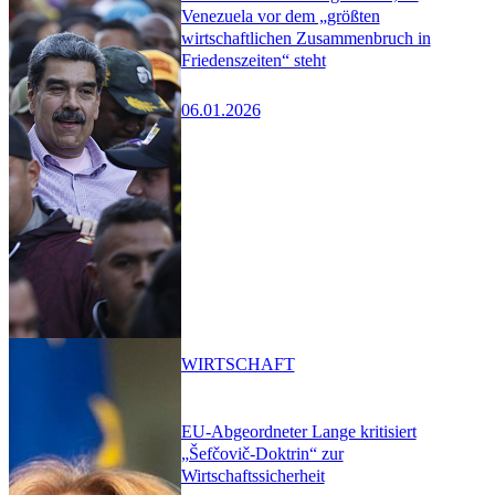
Venezuela vor dem „größten
wirtschaftlichen Zusammenbruch in
Friedenszeiten“ steht
06.01.2026
WIRTSCHAFT
EU-Abgeordneter Lange kritisiert
„Šefčovič-Doktrin“ zur
Wirtschaftssicherheit