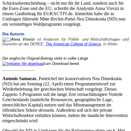
Schicksalsentscheidung – nicht nur für ihr Land, sondern auch für
die Euro-Zone und die EU, schreibt die Analystin Anna Visvizi in
einem Gastbeitrag für EURACTIV.de. Immerhin habe die in
Umfragen führende Mitte-Rechts-Partei Nea Dimokratia (ND) nun
ein vernünftiges Wahlprogramm vorgelegt.
Die Autorin
Anna Visvizi
ist Analystin für Politik- und Wirtschaftsfragen und
Dozentin an der DEREE,
The American College of Greece
, in Athen.
Der englische Original-Beitrag steht in voller Länge
zum Download bereit.
________________
Antonis Samaras
, Parteichef der konservativen Nea Dimokratia
(ND) hat am Sonntag (22. April) einen Programmentwurf zur
Wiederbelebung der griechischen Wirtschaft vorgelegt. Dieses
Zappeio 3-Programm soll die lange Zeit vernachlässigten Vorteile
Griechenlands (natürliche Ressourcen, geographische Lage,
menschliches Kapital) nutzen und das Missmanagement im
öffentlichen Sektor drosseln. Außerdem soll sich der private
Wirtschaftssektor entfalten können, indem die staatliche Intervention
eingeschränkt wird.
Obwohl die ND in Umfragen für die Parlamentswahlen am 6. Mai