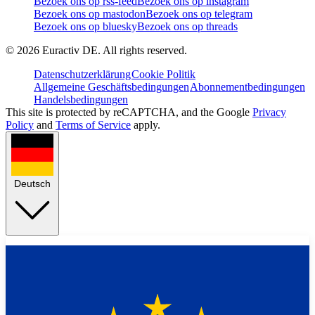
Bezoek ons op rss-feed
Bezoek ons op instagram
Bezoek ons op mastodon
Bezoek ons op telegram
Bezoek ons op bluesky
Bezoek ons op threads
©
2026
Euractiv DE. All rights reserved.
Datenschutzerklärung
Cookie Politik
Allgemeine Geschäftsbedingungen
Abonnementbedingungen
Handelsbedingungen
This site is protected by reCAPTCHA, and the Google
Privacy
Policy
and
Terms of Service
apply.
Deutsch