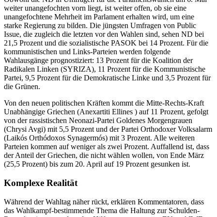
weiter unangefochten vorn liegt, ist weiter offen, ob sie eine
unangefochtene Mehrheit im Parlament erhalten wird, um eine
starke Regierung zu bilden. Die jüngsten Umfragen von Public
Issue, die zugleich die letzten vor den Wahlen sind, sehen ND bei
21,5 Prozent und die sozialistische PASOK bei 14 Prozent. Für die
kommunistischen und Links-Parteien werden folgende
Wahlausgänge prognostiziert: 13 Prozent für die Koalition der
Radikalen Linken (SYRIZA), 11 Prozent für die Kommunistische
Partei, 9,5 Prozent für die Demokratische Linke und 3,5 Prozent für
die Grünen.
Von den neuen politischen Kräften kommt die Mitte-Rechts-Kraft
Unabhängige Griechen (Anexartiti Ellines ) auf 11 Prozent, gefolgt
von der rassistischen Neonazi-Partei Goldenes Morgengrauen
(Chrysi Avgi) mit 5,5 Prozent und der Partei Orthodoxer Volksalarm
(Laikós Orthódoxos Synagermós) mit 3 Prozent. Alle weiteren
Parteien kommen auf weniger als zwei Prozent. Auffallend ist, dass
der Anteil der Griechen, die nicht wählen wollen, von Ende März
(25,5 Prozent) bis zum 20. April auf 19 Prozent gesunken ist.
Komplexe Realität
Während der Wahltag näher rückt, erklären Kommentatoren, dass
das Wahlkampf-bestimmende Thema die Haltung zur Schulden-