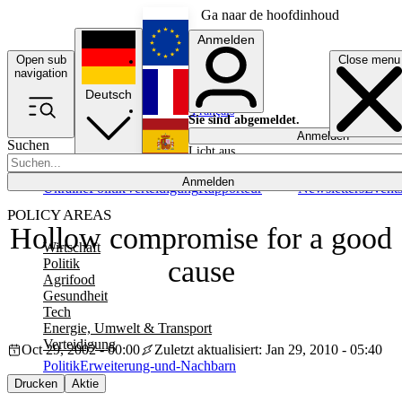
Ga naar de hoofdinhoud
Anmelden
Open sub
Close menu
English
navigation
Deutsch
Français
Sie sind abgemeldet.
Anmelden
Suchen
Licht aus
Español
Anmelden
Ukraine
Politik
Verteidigung
Rapporteur
Newsletters
Event
POLICY AREAS
Hollow compromise for a good
Wirtschaft
cause
Politik
Agrifood
Gesundheit
Tech
Energie, Umwelt & Transport
Verteidigung
Oct 29, 2002 - 00:00
Zuletzt aktualisiert: Jan 29, 2010 - 05:40
Politik
Erweiterung-und-Nachbarn
Drucken
Aktie